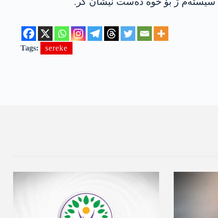
‌ڤ سیسته‌م ژ بۆ خوه‌ ده‌ست نیشان كر.
Tags:
sereke