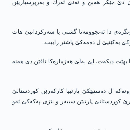
كان دێ جێگر هه‌بن و ته‌نێ ئه‌رك و به‌رپرسیاریێن
مبه‌را سالا رابووری 2019ێ كۆنگره‌یا خوه‌ یا 4ێ ئه‌نجام دا، د كۆنگره‌ی دا ئه‌نجوومه‌نا گشتی یا سه‌ركرداتیێ هات
 بهێت دبكه‌ت، لێ به‌لێ هه‌ژماره‌كا ناڤێن دی هه‌نه‌
ونه‌كه‌ ل ده‌ستپێكێ پارتییا كاركه‌رێن كوردستانێ
رێ كوردستانێ پارتیێن سیبه‌ر و نێزی په‌كه‌كێ ئه‌و