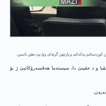
ه‌رێن كوردستانێ په‌كه‌كێ و پارتیێن گرێدای وێ پێ دهێن ناسین.
ا سه‌ركرداتییا گشتی یا یه‌كێتییا نشتیمانییا كوردستانێ یه‌نه‌كێ ئیرۆ رۆژا شه‌می 8/2/2020ێ جڤیا و د جڤینێ دا، سیسته‌ما هه‌ڤسه‌رۆكاتیێ ژ بۆ
ندیدن.