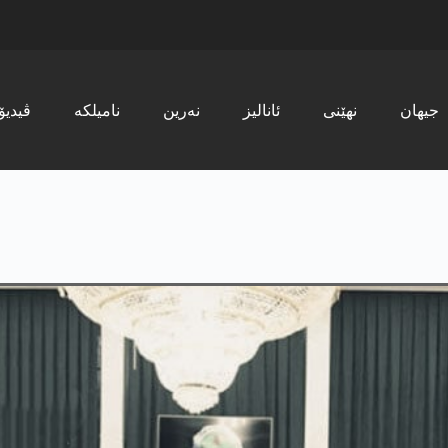
جیھان
نھێنی
ئانالیز
نەرین
نامیلکە
ڤیدیۆ