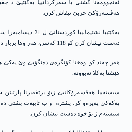
ئه‌نجوومه‌نا گشتی یا سه‌ركرداتییا یه‌كێتیێ د جڤی
هه‌ڤسه‌رۆكێ حزبێ نیقاش كرن.
ده‌ست نیشان كرن كو 118 كه‌سن، هه‌ر وها بریار دا كو ئه‌ڤ ئه‌نجوومه‌ن ب ئه‌ركا ده‌ست نیشان كرنا سه‌رۆكێ یه‌كێتیێ ل ده‌مه‌كێ پاشتر رابیت.
هه‌ر چه‌ند كو وه‌ختا كۆنگره‌ی ده‌نگۆیێ وێ یه‌كێ هه‌
هێشتا یه‌كلا نه‌بوونه‌.
سیسته‌ما هه‌ڤسه‌رۆكاتیێ ژبۆ برێڤه‌برنا پارتیێن س
په‌كه‌كێ په‌یره‌و كر، پشتره‌ و ب تایبه‌ت پشتی ده‌
سیسته‌م ژ بۆ خوه‌ ده‌ست نیشان كرن.