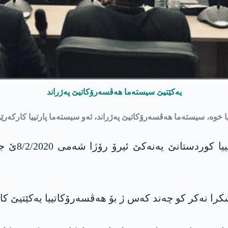
یه‌كێتیێ سیسته‌ما هه‌ڤسه‌رۆكاتیێ په‌ژراند
تییا خوه‌، سیسته‌ما هه‌ڤسه‌رۆكاتیێ په‌ژراند، ئه‌و سیسته‌ما پارتییا كارك
ئه‌نجوومه‌ن
اشكرا نه‌كر كو چه‌ند كه‌س ژ بۆ هه‌ڤسه‌رۆكاتییا یه‌كێتیێ كا