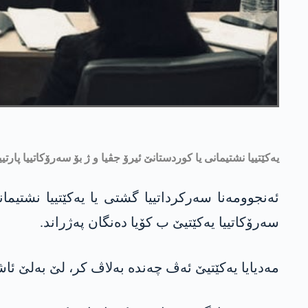
یه‌كێتییا نشتیمانی یا كوردستانێ ئیرۆ جڤیا و ژ بۆ سه‌رۆكاتییا پار
سه‌رۆكاتییا یه‌كێتیێ ب كۆیا ده‌نگان په‌ژراند.
مه‌دیایا یه‌كێتیێ ئه‌ڤ چه‌نده‌ به‌لاڤ كر، لێ به‌لێ ئ