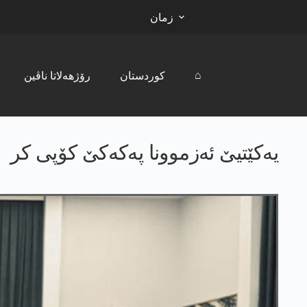
زمان
⌂
کوردستان
رۆژھەلاتا ناڤین
یه‌كێتیێ ئه‌زموونا په‌كه‌كێ كۆپی كر