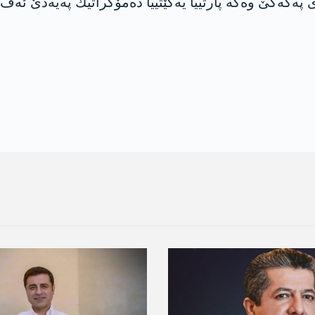
ه‌كه‌كێ وه‌كه‌ پارتییا یه‌كێتییا ده‌مۆكراتیك په‌یه‌دێ ئه