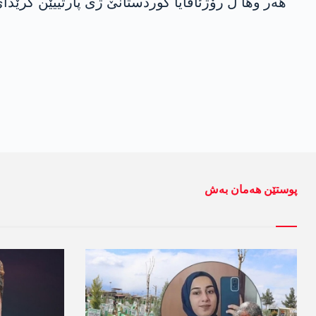
هه‌ر وها ل رۆژئاڤایا كوردستانێ ژی پارتییێن گرێدای پ
پوستێن ھەمان بەش