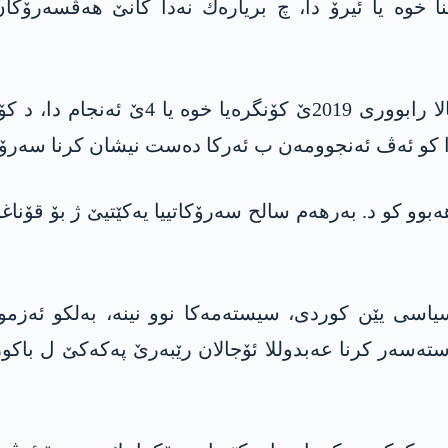
نا خوه‌ یا ئیرۆ دا، چ بریاره‌ك نه‌دا كانێ هه‌ڤسه‌رۆ
یه‌كێتییا نشتیمانییا كوردستانێ ل 21 دیسا
بوو كو د. به‌رهه‌م سالح سه‌رۆكاتییا یه‌كێتیێ ژ بۆ قۆناغا
یاسی یێن كوردی، سیسته‌مه‌كا نوو نینه‌، به‌لكو ئه‌زمو
سته‌سه‌ر كرنا عه‌بدوللا ئۆجالان رێبه‌رێ په‌كه‌كێ ل باكو