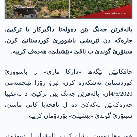
باله‌فرێن جه‌نگ یێن ده‌وله‌تا داگیركار یا تركیێ،
جاره‌كه‌ دن ئێریشی باشوورێ كوردستانێ كرن،
سینۆرێ گوندێ ب ناڤێ «بێشیلێ» هه‌ده‌ف كرییه‌.
چاڤكانیێن پێگه‌ها «داركا مازی» ل باشوورێ
كوردستانێ ئه‌شكه‌ره‌ كرن، ئیرۆ رۆژا پێنجشه‌می
4/6/2020ان، باله‌فرێن جه‌نگ یێن تركیێ، د ته‌عقیبا
حه‌ره‌كه‌تێن په‌كه‌كێ ده‌ ل ناڤچه‌یا كانی ماسێ،
سینۆرێ گوندێ «بێشیلێ» بۆردۆمان كرییه‌.
هه‌ر وها ده‌ست نیشان كرن، باله‌فران ل ده‌مژمێر