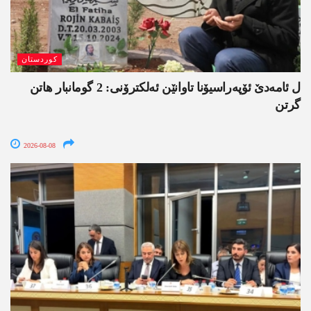
کوردستان
ل ئامەدێ ئۆپەراسیۆنا تاوانێن ئەلکترۆنی: 2 گومانبار ھاتن
گرتن
2026-08-08