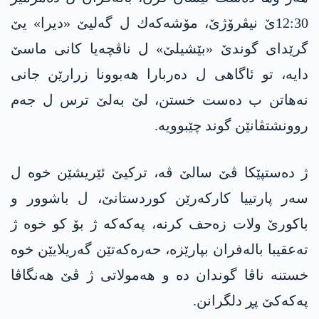
12:30ێ نیڤرۆژێ، مۆشه‌كه‌ك ل گه‌لیێ «دیرا» یێ
گرێدای گوندێ «بێشیلێ» ل ناڤچه‌یا كانی ماسێ
دایه‌، تو ئاگاهی ل ده‌ربارا هه‌بوونا زرارێن جانی
نه‌هاتن ب ده‌ست خستن، لێ به‌لێ ترس ل جه‌م
روونشتڤانێن گوند چێبوویه‌.
ژ ده‌ستپێكا ڤێ سالێ ڤه‌، تركیێ ئێریشێن خوه‌ ل
سه‌ر پارتییا كاركه‌رێن كوردستانێ، ل باشوور و
باكورێ ولات زه‌حف كرنه‌، په‌كه‌كه‌ ژ بۆ كو خوه‌ ژ
ته‌عقیبا باله‌فران بپارێزه‌، حه‌ره‌كه‌تێن گه‌ریلایێن خوه‌
خستنه‌ ناڤا گوندان ده‌ و هه‌مولاتی ژ ڤێ هه‌نگاڤا
په‌كه‌كێ پڕ دلگرانن.