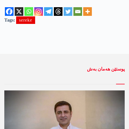
Tags:
sereke
پوستێن ھەمان بەش