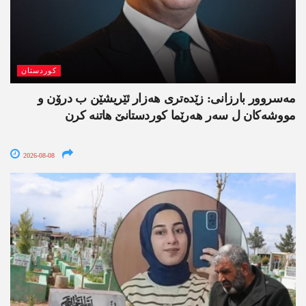
کوردستان
مەسروور بارزانی: زێدەتری ھەزار ئێریشێن ب درۆن و
مووشەکان ل سەر ھەرێما کوردستانێ ھاتنە کرن
2026-08-08