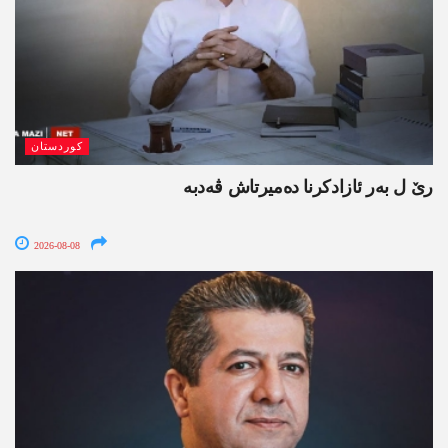
کوردستان
رێ ل بەر ئازادکرنا دەمیرتاش ڤەدبە
2026-08-08