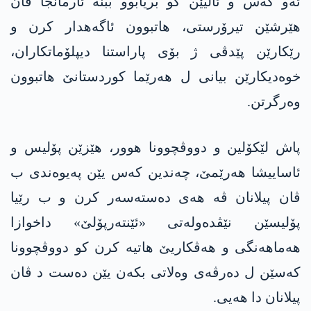
ئه‌و كه‌س و ئالیێن كو بریابوو ببنه‌ ئارمانجا ڤان
هێرشێن تیرۆرستی، هاتبوون ئاگه‌هدار كرن و
رێكارێن پێدڤی ژ بۆی پاراستنا دیپلۆماتكاران،
خوه‌دیكارێن بیانی ل هه‌رێما كوردستانێ هاتبوون
وه‌رگرتن.
پاش لێكۆلین و دووڤچوونا هوور، هێزێن پۆلیس و
ئاساییشا هه‌رێمێ، چه‌ندین كه‌س یێن په‌یوه‌ندی ب
ڤان پیلانان ڤه‌ هه‌ی ده‌سته‌سه‌ر كرن و ب رێیا
پۆلیسێن نێڤده‌وله‌تی «ئێنته‌رپۆلێ» داخوازا
هه‌ماهه‌نگی و هه‌ڤكاریێ هاتیه‌ كرن كو دووڤچوونا
كه‌سێن ل ده‌رڤه‌ی وه‌لاتی بكه‌ن یێن ده‌ست د ڤان
پیلانان دا هه‌یی.