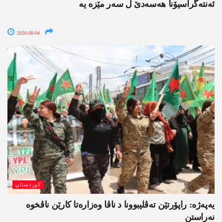
ئەنتەگراسیۆنا ھەسەدێ ل سەر مێزە یە
2026-08-04
کوردستان
یەپەژە: راپۆرتێن تەڤلیبوونا د ناڤا وەزارەتا کارێن ناڤخوە
نەراستن