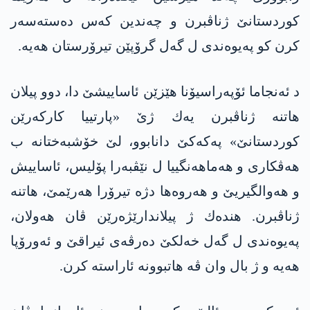
كوردستانێ ژناڤبرن و چه‌ندین كه‌س ده‌سته‌سه‌ر
كرن كو په‌یوه‌ندی ل گه‌ل گرۆپێن تیرۆرستان هه‌یه‌.
د ئه‌نجاما ئۆپه‌راسیۆنا هێزێن ئاساییشێ دا، دوو پیلان
هاتنه‌ ژناڤبرن یه‌ك ژێ «پارتییا كاركه‌رێن
كوردستانێ» په‌كه‌كێ دانابوو، لێ خۆشبه‌ختانه‌ ب
هه‌ڤكاری و هه‌ماهه‌نگییا ل نێڤبه‌را پۆلیس، ئاساییش
و هه‌والگیریێ و هه‌روه‌ها دژه‌ تیرۆرا هه‌رێمێ، هاتنه‌
ژناڤبرن. هنده‌ك ژ پیلاندارێژه‌رێن ڤان هه‌ولان،
په‌یوه‌ندی ل گه‌ل خه‌لكێ ده‌رڤه‌ی ئیراقێ و ئه‌ورۆپا
هه‌یه‌ و ژ بال وان ڤه‌ هاتبوونه‌ ئاراسته‌ كرن.