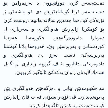
ده‌سته‌سه‌ر كرن. دووڤچوون د به‌رده‌وامن بۆ
ده‌سته‌سه‌ر كرنا گومانلێكریێن دی كو به‌شه‌كن ژ
تۆره‌كێ كو ده‌ما چه‌ندین سالانه‌ هاتییه‌ دروست كرن
بۆ كۆمكرنا زانیاریێن هه‌والگیری و سه‌ربازی ل
ده‌ربارا داموده‌زگه‌هێن حكوومه‌تا هه‌رێما
كوردستانێ و به‌رپرسێن وێ، هه‌روه‌ها پلانا كوشتنا
به‌رپرسه‌كێ ئاست به‌رز یێ هه‌والگیری و
دادوه‌ره‌كی دانابوو، ئه‌ڤ گرۆپه‌ زانیاری ل گه‌ل
هنده‌ك لایه‌نان ژ وان په‌كه‌كێ ئالۆگور كربوون.
مه‌ حكوومه‌تێن بیانی و ده‌زگه‌هێن هه‌والگیری یێن
په‌یوه‌ندیدارب ڤێ ئۆپه‌راسیۆنێ ڤه‌ ب ڤان زانیاریێن
كو ب ده‌ست مه‌ كه‌تین ئاگه‌هدار كرینه‌.