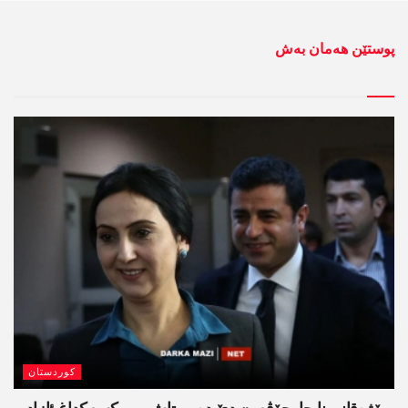
پوستێن ھەمان بەش
کوردستان