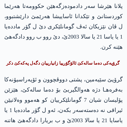
پلانا هێرشا سه‌ر دادموده‌زگه‌هێن حكوومه‌تا هه‌رێما
كوردستانێ و تێكدانا ئاساییشا هه‌رێمێ دارێشتبوو،
ل ڤان نێزیكان ئه‌ڤ گومانلێكری دێ ل گۆر مادده‌یا
1 یا یاسا 21 یا سالا 2003ێ، دێ روو ب روو دادگه‌هێ
هێنه‌ كرن.
گرۆپه‌كی ده‌ما ساله‌كێ ئالۆگۆرییا زانیارییان دگه‌ل په‌كه‌كێ دكر
گرۆپێ سێیه‌مین، پشتی دووڤچوون و ئۆپه‌راسیۆنه‌كا
به‌فره‌هـا دژه‌ هه‌والگیریێ بۆ ده‌ما ساله‌كێ، هێزێن
پۆلیسان شیان 7 گومانلێكرییان كو هه‌موو وه‌لاتیێن
ئیراقی نه‌ ده‌سته‌سه‌ر بكه‌ن، ئه‌و ل گۆر مادده‌یا 1 یا
یاسایا 21 یا سالا 2003ێ و ب بریارا دادگه‌هێ هاتنه‌