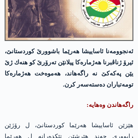
ئه‌نجوومه‌نا ئاساییشا هه‌رێما باشوورێ كوردستانێ،
ئیرۆ ژناڤبرنا هه‌ژماره‌كا پیلانێن ته‌رۆرێ كو هنه‌ك ژێ
یێن په‌كه‌كێ نه‌ راگه‌هاند، هه‌موه‌خت هه‌ژماره‌كا
تومه‌تباران ده‌سته‌سه‌ر كرن.
راگه‌هاندن وه‌هایه‌:
هێزێن ئاساییشا هه‌رێما كوردستانێ، ل رۆژێن
رابووری چه‌ند هێرشێن تێكده‌رانه‌ ل هه‌رێما