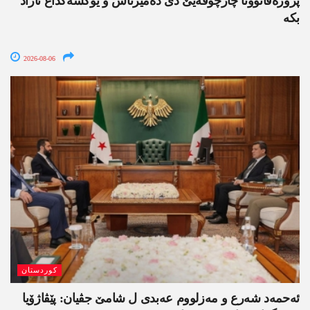
پرۆژەقانوونا چارچۆڤەیێ دێ دەمیرتاش و یوکسەکداغ ئازاد
بکە
2026-08-06
کوردستان
ئەحمەد شەرع و مەزلووم عەبدی ل شامێ جڤیان: پێڤاژۆیا