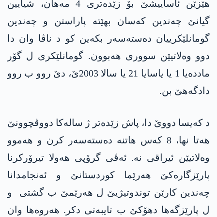
هێزێن ئاساییشێ بۆ زێده‌تری 4 مه‌هان، شیایین
گیانێ چه‌ندین كه‌سان بهێته‌ پاراستن و چه‌ندین
گومانلێكرییان ده‌سته‌سه‌ر بكه‌ین كو د ناڤا وان دا
دوو وه‌لاتیێن سووری هه‌بوون. گومانلێكری ل گۆر
مادده‌یا 1 یا یاسایا 21 یا سالا 2003ێ، دێ روو ب روو
دادگه‌هێ بن.
د كه‌یسا دووێ دا، پاش زێده‌تر ژ ساله‌كا دووڤچوونێ
هه‌تا نها، 8 كه‌س هاتنه‌ ده‌سته‌سه‌ر كرن و هه‌موو
وه‌لاتیێن ئیراقی نه‌. ئه‌ڤی گرۆپی هه‌ولا تیرۆركرنا
پارێزگاره‌كێ هه‌رێما كوردستانێ و ئه‌نجامدانا
چه‌ندین كارێن توندوتیژیێ ل هه‌رێمێ ب گشتی و
ل پارێزگه‌ها دهۆكێ ب تایبه‌تی دكر. هه‌روه‌ها وان