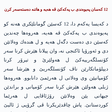
12 كه‌سان په‌یوه‌ندی ب په‌كه‌كێ ڤه‌ هه‌یه‌ و هاتنه‌ ده‌سته‌سه‌ر كرن
د كه‌یسا یه‌كه‌م دا، 12 كه‌سێن گومانلێكری هه‌نه‌ كو
په‌یوه‌ندی ب په‌كه‌كێ ڤه‌ هه‌یه‌، هه‌روه‌ها چه‌ندین
كه‌سێن دی ده‌ست دگه‌ل هه‌یه‌ و ل هنده‌ك وه‌لاتێن
دی و ئه‌ورۆپا ئاكنجی نه‌، وان پیلانا هێرش كرنا سه‌ر
كۆنسلگه‌رییه‌كێ ل هه‌ولێرێ و تیرۆر كرنا
دیپلۆماتكارێن ناڤ كۆنسلگه‌ریێ و هێرشا سه‌ر
كۆمپانیێن وی وه‌لاتی ل هه‌رێمێ دانابوو. هه‌روه‌ها
ژبلی هه‌ولێن هێرش كرنا سه‌ر كۆمپانی و براندێن
جیهانی یێن وه‌لاتێن رۆژئاڤایی ل هه‌رێما
كوردستانێ. پاش چاڤدێریكرنا ڤی گرۆپی ژ ئالیێ