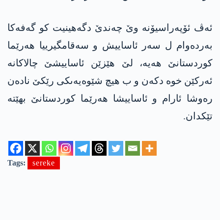
ئه‌ڤ ئۆپه‌راسیۆنه‌ وێ چه‌ندێ دگه‌هینیت كو گه‌فه‌‌كا
به‌رده‌وام ل سه‌ر ئاساییش و سه‌قامگیرییا هه‌رێما
كوردستانێ هه‌یه‌، لێ هێزێن ئاساییشێ چالاكانه‌
ئه‌ركێن خوه‌ دكه‌ن و ب هیچ شێوه‌یه‌ىكی رێكێ ناده‌ن
ره‌وشا ئارام و ئاساییشا هه‌رێما كوردستانێ بهێته‌
تێكدان.
Tags:
sereke