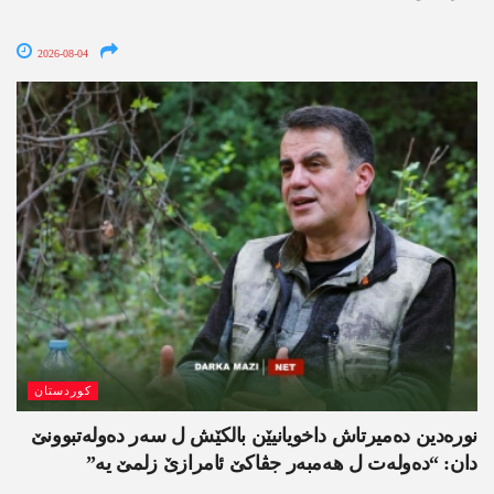
2026-08-04
کوردستان
نورەدین دەمیرتاش داخویانیێن بالکێش ل سەر دەولەتبوونێ
دان: “دەولەت ل ھەمبەر جڤاکێ ئامرازێ زلمێ یە”