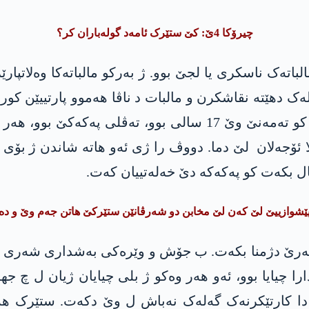
چیرۆکا 4ێ: کێ ستێرک ئامەد گولەباران کر؟
تەک ناسکری یا لجێ بوو. ژ بەرکو مالباتەکا وەلاتپارێ
ەلەک دهێتە نقاشکرن و مالبات د ناڤا ھەموو پارتییێن کو
ژی مالباتێ جیهـ دگرت، ئەو د سالا 1992ێ دا دەما کو تەمەنێ وێ
 ئۆجەلان لێ دما. دووڤ را ژی ئەو هاتە شاندن ژ بۆی
ل بکەت کو پەکەکە دێ خەلەتییان کەت.
شوازییێ لێ کەن لێ مخابن دو شەرڤانێن ستێرکێ ھاتن جەم وێ و دەست
ەرێ دژمنا بکەت. ب جۆش و وێرەکی بەشداری شەری دبی
را چیایا بوو، ئەو هەر وەکو ژ بلی چیایان ژیان ل چ 
 دا کارتێکرنەک گەلەک نەباش ل وێ دکەت. ستێرک ھە