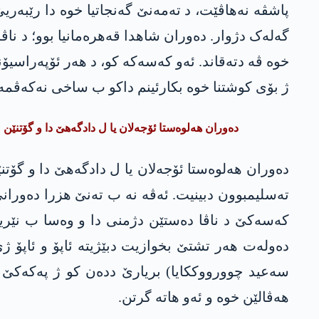
گەلەک دژوار. دەوران شاھدا قەهرەمانیا بوو؛ د نا
خوە ڤە دتەقاند. ئەو کەسەکە کو، د ھەر ئۆپەراسیۆن
ژ بۆی کوشتنا خوە بکارئینم داکو ب ساخی نەکەڤمە
دەوران ھەلوەستا ئۆجەلان یا ل دادگەھێ دا و گۆتنێن
دەوران ھەلوەستا ئۆجەلان یا ل دادگەھێ دا و گۆتن
تەسلیمبوون دبینیت. ئەڤە نە ب تەنێ هزرا دەورانێ
کەسەکێ د ناڤا دەستێن دژمنی دا و وەسا ب نێری
دەولەت هەر تشتێ بخوازیت دبێژیتە ئاپۆ و ئاپۆ ژ
ھەڤالێن خوە و ئەو ھاتە گرتن.