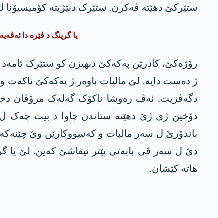
ستێرکێ دهێتە ڤەکرن. ستێرک دبێژیتە کۆمیسیۆنا لێ
یا گرینگ د ڤێرە دا ئەڤەیە کو “ژنەک 34 سالی کو خوە وەکی زارۆکەکا پەکەکێ دبینی
رۆژەکێ، کادرێن پەکەکێ دبھیزن کو ستێرک ئامەد خو
ژ دەست دایە. لێ مالبات باوەر ژ پەکەکێ ناکەت و 
دگەڤزیت. ئەڤ رەوشا ناکۆک گەلەک مرۆڤان دخاپ
دۆخین ژی ژێ دهێتە ستاندن چاوا د بیت چەک ل جەم
باندۆرێ ل سەر مالبات و کەسووکارێن وێ چێنەکەت. 
ھاتە کێشان.