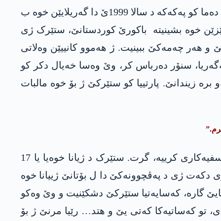
ئاڤاکری نە ئەڤ پەکەکە یە. لێ بەلێ، ھەوەسا وێ یا چیا، ھەڤالا، شەر و بیرهاتنێن وێ ھەردەم زندی دمینن. دەما کو پەکەکە د سالا 1999ێ دا گەریلایێن خوە ب
ێزێن خوە بشینیتە باکورێ کوردستانێ، ستێرک ژی
ێ و ھەر چەمەکێ ببینیت. ژ ھەموو کانییێن وەلاتی
ەگەریا، سنۆر دەرباس کر، وێ وەسا خەیال دکر کو
ە زیندانێ. پارتییا کو ستێرکێ ژ بۆ خوە مالبات
رم.”
رێڤەبریا ژنان یا پەکەکێ ستێرک ئامەد ب بەهانەیا کو پەیوەندیەکا هەستیار ل گەل کەسەکێ هەبوو و تەسفیەکاری کرییە، گرت. ستێرک د ژیانا خوەیا یا 17
 دکەت ژی د پەڤچوونەکێ دا ل بۆتانێ ژییانا خوە
ایێ گارە، کەسایەتیا ستێرکێ دشکێنیت و وێ وەکو
ی، تو کەساتیەکا کەتی یێ و هتد… رێیا مرنێ ژ بۆ