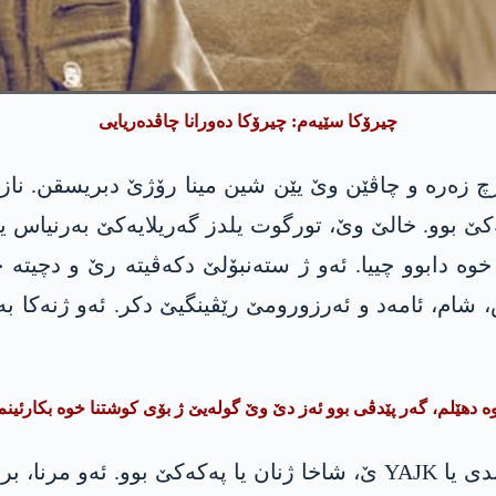
چیرۆکا سێیەم: چیرۆکا دەورانا چاڤدەریایی
بەشداری پەکەکێ بوو. خالێ وێ، تورگوت یلدز گەریلایەکێ بەر
شام، ئامەد و ئەرزورومێ رێڤینگیێ دکر. ئەو ژنەکا بە
وە دهێلم، گەر پێدڤی بوو ئەز دێ وێ گولەیێ ژ بۆی کوشتنا خوە بکارئ
ئەو د وی دەمی دا ئەنداما رێڤەبەریا دەستەیا ناڤەندی یا YAJK ێ، شاخ