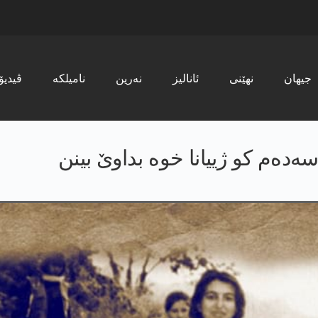
جیھان
نھێنی
ئانالیز
نەرین
نامیلکە
ڤیدیۆ