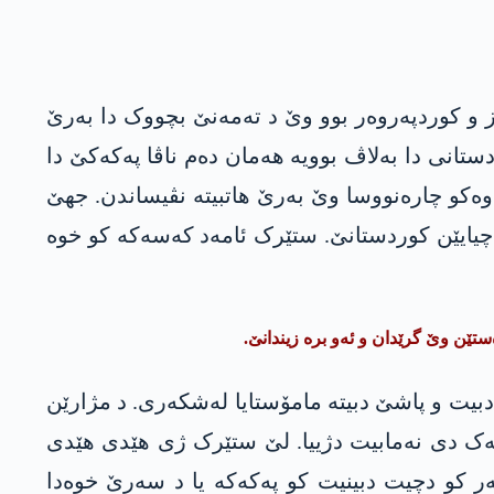
ز و کوردپەروەر بوو وێ د تەمەنێ بچووک دا بەرێ
ردستانی دا بەلاڤ بوویە ھەمان دەم ناڤا پەکەکێ دا
 17 سالی بوو، تەڤلی پەکەکێ بوو، هەر وەکو چارەنووسا وێ بەرێ ھاتبیتە نڤیساندن. جھێ
 چیایێن کوردستانێ. ستێرک ئامەد کەسەکە کو خوە
ێن وێ گرێدان و ئەو برە زیندانێ.
ت و پاشێ دبیتە مامۆستایا لەشکەری. د مژارێن
جهەک دی نەمابیت دژییا. لێ ستێرک ژی ھێدی ھێدی
ر کو دچیت دبینیت کو پەکەکە یا د سەرێ خوەدا