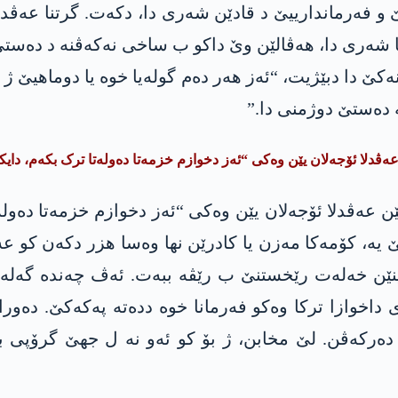
ڤا شەری دا، ھەڤالێن وێ داکو ب ساخی نەکەڤنە د دەستێ 
ەکێ دا دبێژیت، “ئەز ھەر دەم گولەیا خوە یا دوماهیێ ژ
 دەستێ دوژمنی دا.”
 عەڤدلا ئۆجەلان یێن وەکی “ئەز دخوازم خزمەتا دەولەتا ترک بکەم، دای
ێن عەڤدلا ئۆجەلان یێن وەکی “ئەز دخوازم خزمەتا دەول
 یە، کۆمەکا مەزن یا کادرێن نھا وەسا هزر دکەن کو عەڤ
نێن خەلەت رێخستنێ ب رێڤە ببەت. ئەڤ چەندە گەلەک
ی داخوازا ترکا وەکو فەرمانا خوە ددەتە پەکەکێ. دەو