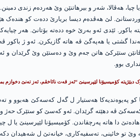
وردستانێ. لێ هەڤدەم دیسا بریارێ ددەت کو ھندەک ھ
 باکور. ئێدی ئەو بەرێ خوە ددەتە بۆتانێ. ھەر چیایەک
ندا گشتی یا ھەپەگێ ڤە ھاتە گازیکرن. ئەو ژ باکور ڤ
ن ستێرکێ ھاتن جەم وێ و دەستێن وێ گرێدان و ئەو بر
داری بوو.
 دبێژیتە کۆمیسیۆنا لێپرسینێ “ئەز قەت نائاخڤم، ئەز تەنێ دخوازم بم
کەسەکێ ڤە دهێتە گرێدان. ئەو کەسێ کو ستێرک حەژ وی
ەتێ دا ھاتە پەرچقاندن. کۆمیسیۆنا لێپرسینێ یا ل چی
ە وێ تو خائینی، تەسفیەکاری، خیانەتێ ل شەھیدان دکە