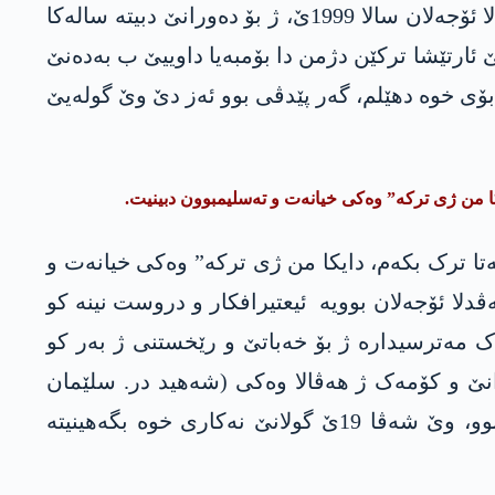
پاشڤە نەهاڤێت، د تەمەنێ گەنجاتیا خوە دا رێبەریێ و فەرماندارییێ د قادێن شەری دا، دکەت. گرتنا عەڤدلا ئۆجەلان سالا 1999ێ، ژ بۆ دەورانێ دبیتە سالەکا
ئارتێشا ترکێن دژمن دا بۆمبەیا داوییێ ب بەدەنێ
 بۆی خوە دهێلم، گەر پێدڤی بوو ئەز دێ وێ گولەیێ
کا من ژی ترکە” وەکی خیانەت و تەسلیمبوون دبینیت.
ەتا ترک بکەم، دایکا من ژی ترکە” وەکی خیانەت و
دلا ئۆجەلان بوویە ئیعتیرافکار و دروست نینە کو
 مەترسیدارە ژ بۆ خەباتێ و رێخستنی ژ بەر کو
رانێ و کۆمەک ژ ھەڤالا وەکی (شەھید در. سلێمان
سەعید چوورووککایا) بریارێ ددەن کو ژ پەکەکێ دەرکەڤن. لێ مخابن، ژ بۆ کو ئەو نە ل جھێ گرۆپی بوو، وێ شەڤا 19ێ گولانێ نەکاری خوە بگەھینیتە