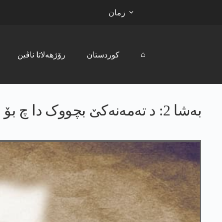
زمان
⌂
کوردستان
رۆژھەلاتا ناڤین
بەشا 2: د تەمەنەکێ بچووک دا چ بۆ سەدەم کو ژییانا خوە بداوێ بینن