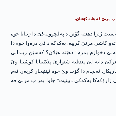
یت ژێرا دهێتە گۆتن د پەڤچوونەکێ دا ژییانا خوە
ئەو کاشی مرنێ کرییە. پەکەکە د ڤێ درەوا خوە دا
ێ دخوازم بمرم” دهێتە هێلان؟ کەسێن زیندانی
کێ دایە لێ پێدڤیە شێوازێ پێکئینانا کوشتنا وێ
کار. ئەنجام دا گۆت وێ خوە ئینتیحار کریەر. ئەم
 یا گرینگ د ڤێرە دا ئەڤەیە کو “ژنەک 34 سالی کو خوە وەکی زارۆکەکا پەکەکێ دبینیت” چاوا بەر ب مرنێ ڤە