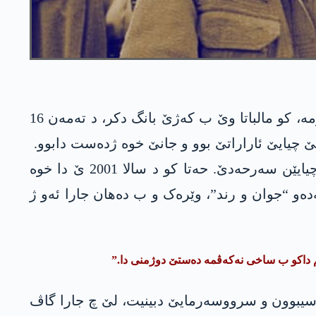
دەوران سەرھات ئانکۆ نازمە ئاکترک کچەکە کو پرچ زەرە و چاڤێن وێ یێن شین مینا رۆژێ دبریسقن. نازمە، کو مالباتا وێ ب کەژێ بانگ دکر، د تەمەن 16
نیاس یێ چیایێ ئاراراتێ بوو و جانێ خوە ژدەست دابوو.
دەورانێ ژی داکو چەکێ خالێ خوە راکەت بەرێ خوە دابوو چییا. ئەو ژ ستەنبۆلێ دکەڤیتە رێ و دچیتە چیایێن سەرحەدێ. حەتا کو د سالا 2001 ێ دا خوە
دەو “جوان و رند”، وێرەک و ب دەھان جارا ئەو ژ
ینم داکو ب ساخی نەکەڤمە دەستێ دوژمنی دا.”
ا ژنان یا پەکەکێ بوو. ئەو مرنا، برسیبوون و سرووسەرمایێ دبینیت، لێ چ جارا گاڤ