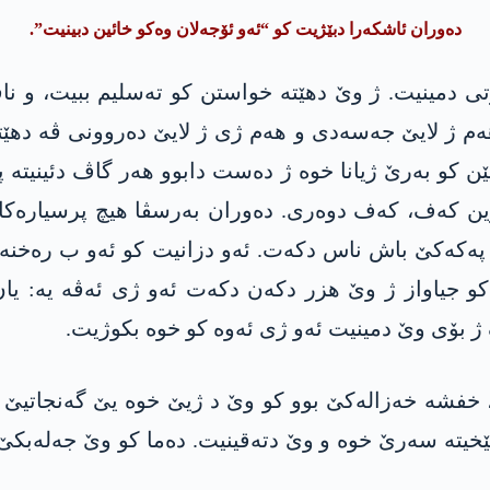
دەوران ئاشکەرا دبێژیت کو “ئەو ئۆجەلان وەکو خائین دبینیت”.
ی دمینیت. ژ وێ دهێتە خواستن کو تەسلیم ببیت، و نا
ھەم ژ لایێ جەسەدی و ھەم ژی ژ لایێ دەروونی ڤە دهێ
یێن کو بەرێ ژیانا خوە ژ دەست دابوو ھەر گاڤ دئینیتە 
ا وێ یا زێرین کەف، کەف دوەری. دەوران بەرسڤا هیچ پرسیارە
و پەکەکێ باش ناس دکەت. ئەو دزانیت کو ئەو ب رەخنە
و جیاواز ژ وێ هزر دکەن دکەت ئەو ژی ئەڤە یە: یا
ژ بۆی وێ دمینیت ئەو ژی ئەوە کو خوە بکوژیت.
یلکەکا بھارێ، خفشە خەزالەکێ بوو کو وێ د ژیێ خوە یێ گەنج
تێخیتە سەرێ خوە و وێ دتەقینیت. دەما کو وێ جەلەب