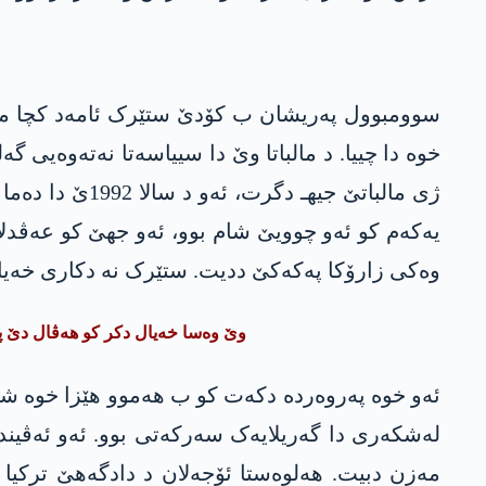
سوومبوول پەریشان ب کۆدێ ستێرک ئامەد کچا مالبا
خوە دا چییا. د مالباتا وێ دا سییاسەتا نەتەوەیی گ
یەکەم کو ئەو چوویێ شام بوو، ئەو جھێ کو عەڤدلا
وەکی زارۆکا پەکەکێ ددیت. ستێرک نە دکاری خەیا
وێ وەسا خەیال دکر کو ھەڤال دێ پێ
ئەو خوە پەروەردە دکەت کو ب ھەموو ھێزا خوە ش
لەشکەری دا گەریلایەک سەرکەتی بوو. ئەو ئەڤیندا
مەزن دبیت. ھەلوەستا ئۆجەلان د دادگەھێ ترکیا