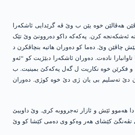
ڤێن ھەڤالێن خوە یێن ب وێ ڤە گرێدایی ئاشکەرا
تە ئەشکەنجە کرن. پەکەکە داکو دەروونێ وێ تێک
پێش چاڤێن وێ. دەما کو دەوران ھاتیە بنچاڤکرن د
کا تاوانبارا نادەت. دەوران ئاشکەرا دبێژیت کو “ئەو
 و فکرێن خوە نکاریت ل گەل پەکەکێ بمینیت. ب
ن دێ تەسلیم بی یان ژی دێ خوە کوژی. دەوران
اتیێ دا ھەموو ئێش و ئازار تەجرووبە کری. وێ داوییێ
کێ تڤەنگێ کێشای ھەر وەکو وی دەمی کێشا کو وێ