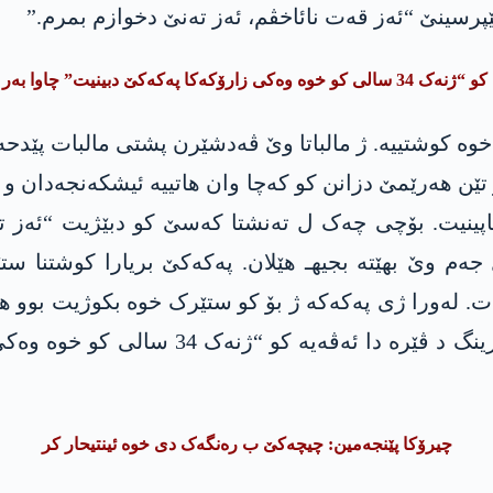
پرسینێ “ئەز قەت نائاخڤم، ئەز تەنێ دخوازم بمرم.”
ت” چاوا بەر ب مرنێ ڤە ھاتە کێشان.
ە کوشتییە. ژ مالباتا وێ ڤەدشێرن پشتی مالبات پێدحەس
تێن ھەرێمێ دزانن کو کەچا وان ھاتییە ئیشکەنجەدان و 
ینیت. بۆچی چەک ل تەنشتا کەسێ کو دبێژیت “ئەز تەن
 وێ بهێتە بجیهـ هێلان. پەکەکێ بریارا کوشتنا ستێر
لەورا ژی پەکەکە ژ بۆ کو ستێرک خوە بکوژیت بوو هاری
دێ ل سەر ڤی بابەتی پێتر نیقاشێ کەین. لێ
چیرۆکا پێنجەمین: چیچەکێ ب رەنگەک دی خوە ئینتیحار کر