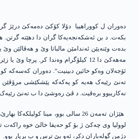
دەوران ل کووراھییا دۆلا کۆکێ دەمەکێ درێژ گرت
بکەت. د بن ئەشکەنجەیەکا گران دا دهێتە گرتن. 
بدەت وێنەیێن ئەندامێن مالباتا وێ و ھەڤالێن وێ 
مەھەکێ دا 12 کیلۆگرام وەندا کر. پرچ
ئۆجەلان وەکو خائین دبینیت”. دەوران کەسەکە ک
تەنێ رێیەک ھەیە کو پەکەکە پێشکێشی مرۆڤێن ک
نەکاریبوو برەڤیت. د ڤێ رەوشێ دا ب تەنێ رێیەک 
ھێژان تەمەن 26 سالی بوو، مینا کول
لوولیا وی چەکێ ژ بۆ کو حەیفا خالێ خوە راکەت 
دژمن گولەباران دکر، ئەو بێ ترس و ب بریار بوو.