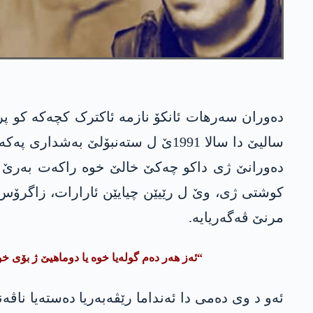
سالیێ دا سالا 1991ێ ل ستەنبۆلێ 
کوشتی ژی، وێ ل رێیێن چیایێن ئارارات، زاگرۆس، 
مرنێ ڤەگەریایە.
“ئەز ھەر دەم گولەیا خوە یا دوماهیێ ژ بۆی خ