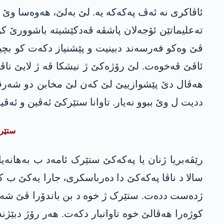
تەعلیماتێن ئۆجەلان پاشڤە ڤەدکێشیتە باشوورێ ک
ڤێ وەکو فەرسەند دبینیت و پێشنیاز دکەت کو بچیتە
ئاڤێ ڤەخوەت. لێ رۆژەکێ ژ نیشکا ڤە ژ لایێ ناڤە
ھەڤال دێ پێشوازییێ لێ کەن لێ مخابن دو شەرڤانێ
ددیت ل وێ ببوو نەیار. تاوانا ستێرکێ ئەڤین و ئەڤین
ستێرک
سالا د ناڤا پەکەکێ دا دەرباسکری، جارا یەکێ ب 
ژدەست ددەت. ستێرک ژ خوە د بن باندۆرا ڤێ شەھاد
کوژەرا ھەڤالێ خوە تاوانبار دکەت. ھەر رۆژ دبێژن