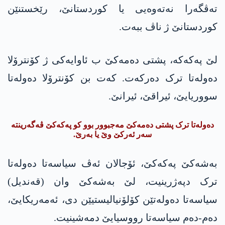
تەڤگەرا نەتەوەیی یا کوردستانێ، رێخستنێن
کوردستانێ ژ ناڤ ببەت.
لێ پەکەکە، پشتی دەمەکێ ب ئاوایەکی ژ کۆنترۆلا
دەولەتا ترک دەرکەت. کەت بن کۆنترۆلا دەولەتا
سووریایێ، ئیراقێ، ئیرانێ.
دەولەتا ترک پشتی دەمەکێ مەجبوور بوو کو پەکەکێ ڤەگەرینتە
سەر ئەرکێ وێ یا بەرێ.
بەشەکێ پەکەکێ، ئۆجالان ئەڤ سیاسەتا دەولەتا
ترک دپەژرینیت، لێ بەشەکێ وان (قەندیل)
سیاسەتا دەولەتێن کۆلۆنیالیستیێن دی، ئەمەریکایێ،
دەم-دەم سیاسەتا رووسیایێ دمەشینیت.