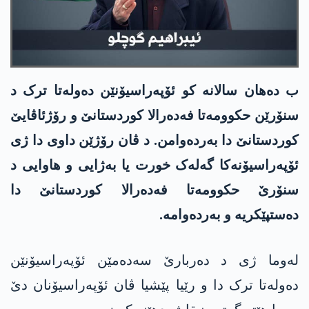
ب دەھان سالانە کو ئۆپەراسیۆنێن دەولەتا ترک د
سنۆرێن حکوومەتا فەدەرالا کوردستانێ و رۆژئاڤایێ
کوردستانێ دا بەردەوامن. د ڤان رۆژێن داوی دا ژی
ئۆپەراسیۆنەکا گەلەک خورت یا بەژایی و ھاوایی د
سنۆرێ حکوومەتا فەدەرالا کوردستانێ دا
دەستپێکریە و بەردەوامە.
لەوما ژی د دەربارێ سەدەمێن ئۆپەراسیۆنێن
دەولەتا ترک دا و رێیا پێشیا ڤان ئۆپەراسیۆنان دێ