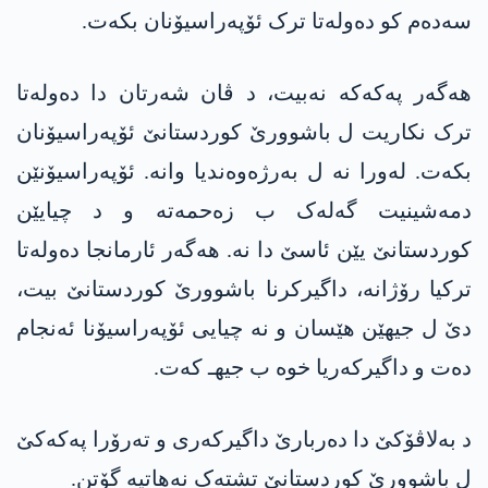
سەدەم کو دەولەتا ترک ئۆپەراسیۆنان بکەت.
ھەگەر پەکەکە نەبیت، د ڤان شەرتان دا دەولەتا
ترک نکاریت ل باشوورێ کوردستانێ ئۆپەراسیۆنان
بکەت. لەورا نە ل بەرژەوەندیا وانە. ئۆپەراسیۆنێن
دمەشینیت گەلەک ب زەحمەتە و د چیایێن
کوردستانێ یێن ئاسێ دا نە. ھەگەر ئارمانجا دەولەتا
ترکیا رۆژانە، داگیرکرنا باشوورێ کوردستانێ بیت،
دێ ل جیهێن ھێسان و نە چیایی ئۆپەراسیۆنا ئەنجام
دەت و داگیرکەریا خوە ب جیهـ کەت.
د بەلاڤۆکێ دا دەربارێ داگیرکەری و تەرۆرا پەکەکێ
ل باشوورێ کوردستانێ تشتەک نەھاتیە گۆتن.