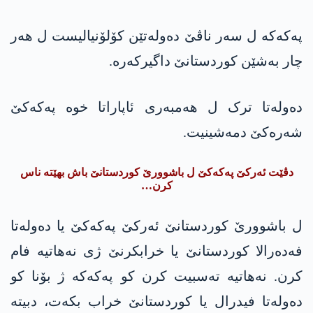
پەکەکە ل سەر ناڤێ دەولەتێن کۆلۆنیالیست ل ھەر
چار بەشێن کوردستانێ داگیرکەرە.
دەولەتا ترک ل ھەمبەری ئاپاراتا خوە پەکەکێ
شەرەکێ دمەشینیت.
دڤێت ئەرکێ پەکەکێ ل باشوورێ کوردستانێ باش بهێتە ناس
کرن…
ل باشوورێ کوردستانێ ئەرکێ پەکەکێ یا دەولەتا
فەدەرالا کوردستانێ یا خرابکرنێ ژی نەھاتیە فام
کرن. نەھاتیە تەسبیت کرن کو پەکەکە ژ بۆنا کو
دەولەتا فیدرال یا کوردستانێ خراب بکەت، دبیتە