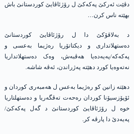
دڤێت ئەرکێ پەکەکێ ل رۆژئاڤایێ کوردستانێ باش
بهێتە ناس کرن…
د بەلاڤۆکێ دا ل رۆژئاڤایێ کوردستانێ
دەستھلاتداری و دیکتاتۆریا رەژیما بەعسی و
پەکەکە/پەیەدەیا ھەڤبەش، وەک دەستھلاتداریا
نەتەوەیا کورد دهێتە پەژراندن، ئەڤە شاشە.
دهێتە زانین کو رەژیما بەعس ل ھەمبەری کوردان و
ئۆپۆزسیۆنا کوردان رەحەت تەڤگەریا و دەستھلتاریا
خوە ل رۆژئاڤایێ کوردستانێ د گەل پەکەکێ/
پەیەدێ دا پارڤە کر.