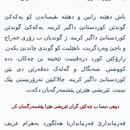
باش دهێتە زانین و دهێتە نڤیساندن کو پەکەکێ
گوندێن کوردستانێ داگیر کرینە. پەکەکێ گوندێن
کوردستانێ داگیر کرینە. ژ گوندیان ب زۆری خەراج
و باجێ وەردگریت. ناهێلیت کو گوندی چاندنێ بکەن.
زارۆکێن کورد درەڤینیت تێخیتە بن چەکان، ددە
کووشتن. شەنگال و گەلەک دەڤەرێن دی یێن
کوردستانێ داگیر کرینە. چالاکیێن تەرۆریستی پێک
تینیت. ئێریشی ھێزێن پێشمەرگەیان دکەت.
دوهی دیسا ب چەکێن گران ئێریشی ھێزا پێشمەرگەیان کر.
فەرماندارێ فەرمانداریا ھەلگورد بەھرام عریف