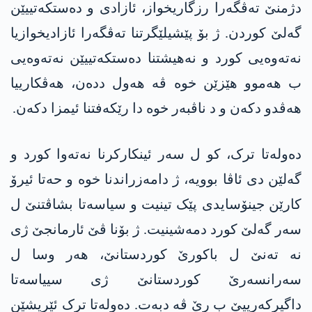
دژمنێ تەڤگەرا رزگاریخواز، ئازادی و دەستکەتییێن
گەلێ کوردن. ژ بۆ پێشیلێگرتنا تەڤگەرا ئازادیخوازیا
نەتەوەیی کورد و نەھیشتنا دەستکەتییێن نەتەوەیی
ب ھەموو ھێزێن خوە ڤە ھەول ددەن، ھەڤکارییا
ھەڤدو دکەن و د ناڤبەر خوە دا رێکەفتنا ئیمزا دکەن.
دەولەتا ترک، کو ل سەر ئینکارکرنا نەتەوا کورد و
گەلێن دی ئاڤا بوویە، ژ دامەزراندنا خوە و حەتا ئیرۆ
کارێن جینۆسایدی پێک تینیت و سیاسەتا بشاڤتنێ ل
سەر گەلێ کورد دمەشینیت. ژ بۆنا ڤێ ئارمانجێ ژی
نە تەنێ ل باکورێ کوردستانێ، ھەر وسا ل
سەرانسەرێ کوردستانێ ژی سییاسەتا
داگیرکەرییێ ب رێ ڤە دبەت. دەولەتا ترک ئێریشێن