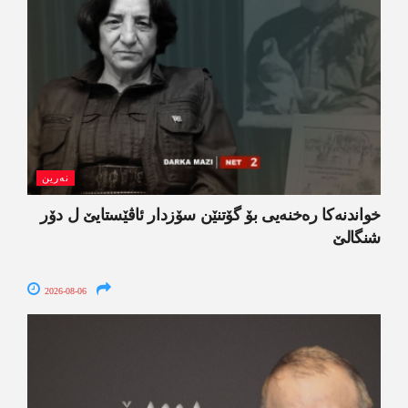
نەرین
خواندنه‌كا رەخنەیی بۆ گۆتنێن سۆزدار ئاڤێستایێ ل دۆر
شنگالێ
2026-08-06