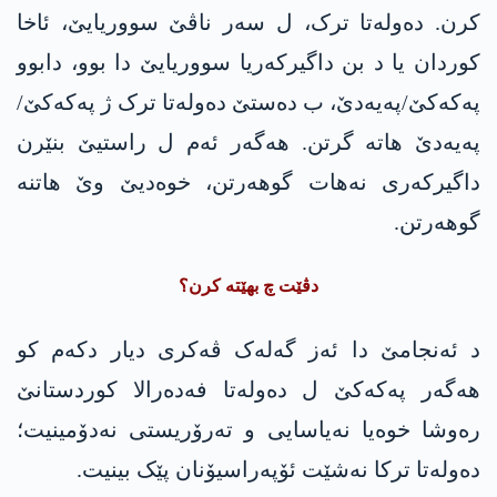
کرن. دەولەتا ترک، ل سەر ناڤێ سووریایێ، ئاخا
کوردان یا د بن داگیرکەریا سووریایێ دا بوو، دابوو
پەکەکێ/پەیەدێ، ب دەستێ دەولەتا ترک ژ پەکەکێ/
پەیەدێ ھاتە گرتن. ھەگەر ئەم ل راستیێ بنێرن
داگیرکەری نەھات گوھەرتن، خوەدیێ وێ ھاتنە
گوھەرتن.
دڤێت چ بهێتە کرن؟
د ئەنجامێ دا ئەز گەلەک ڤەکری دیار دکەم کو
ھەگەر پەکەکێ ل دەولەتا فەدەرالا کوردستانێ
رەوشا خوەیا نەیاسایی و تەرۆریستی نەدۆمینیت؛
دەولەتا ترکا نەشێت ئۆپەراسیۆنان پێک بینیت.