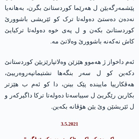
پێشمەرگەیێن ل ھەرێما کوردستانێ بگرن، بەهانەیا
نەدەن دەستێ دەولەتا ترک کو ئێریشی باشوورێ
کوردستانێ بکەن و ل پەی خوە دەولەتا ترکیایێ
کاش نەکەنە باشوورێ وەلاتێ مە.
ئەم داخواز ژ ھەموو ھێزێن وەلاتپارێزیێن کوردستانێ
دکەین کو ل سەر بنگەھا نشتیمانپەروەرییێ،
ھەڤکارییا ماییندە پێک بینن، دا کو ئەم ب ھێزتر
بکارین رێگریێ ل سییاسەتا دەولەتا ترکا داگیرکەر و
ل ئێریشێن وێ یێن ھۆڤانە بکەین.
3.5.2021