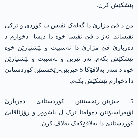
پێشکێش کرن.
من د ڤێ مژارێ دا گەلەک نڤیس ب کوردی و ترکی
نڤیساند. ئەز د ڤێ نڤیسا خوە دا دیسا دخوازم د
دەربارێ ڤێ مژارێ دا تەسبیت و پێشنیارێن خوە
پێشکێش بکەم. ئەز نێرین و تەسبیت و پێشنیارێن
خوە د سەر بەلاڤۆکا 5 حیزبێن-رێخستنێن کوردستانێ
دا دخوازم پێشکێش بکەم.
5 حیزبێن-رێخستنێن کوردستانێ دەربارێ
ئۆپەراسیۆنێن دەولەتا ترک ل باشوور و رۆژئاڤایێ
کوردستانێ دا بەلاڤۆکەک بەلاڤ کرن.