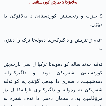
بەلاڤۆکا 5 حیزبێن کوردستانێ…
5 حیزب و رێخستنێن کوردستانێ د بەلاڤۆکێ دا
دبێژن:
“ئەم ژ ئێریش و داگیرکەرییا دەولەتا ترک را دبێژن
نە
ئەڤە چەند سالە کو دەولەتا ترکیا ل سێ پارچەیێن
کوردستانێ شەرەکێ توند و داگیرکەرانە
دمەشینیت. د سەری دا پیدڤی گۆتنێ یە کو ئەڤە
شەرەکێ نە رەوایە و داگیرکەری تاوانەکا ل دژ
مرۆڤاھیێ یە. د ھەمان دەمی دا ئەڤ شەرە نە