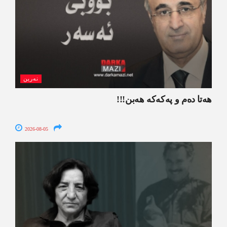
نەرین
ھەتا دەم و پەکەکە ھەبن!!!
2026-08-05