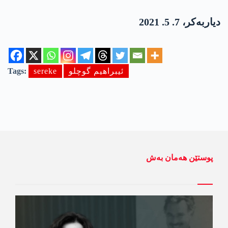
دیاربەکر، 7. 5. 2021
ئیبراھیم گوچلو
sereke
Tags:
پوستێن ھەمان بەش