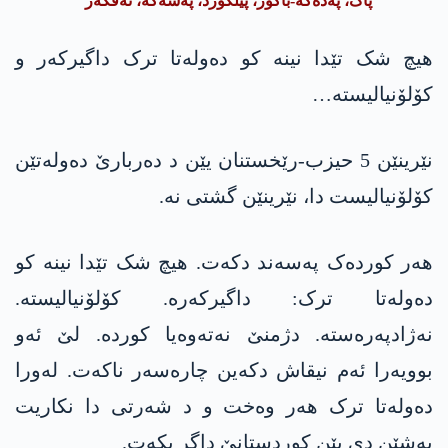
پاک، پەدەکە-باکور، پێلکورد، پەسەکە، تەڤگەر”
ھیچ شک تێدا نینە کو دەولەتا ترک داگیرکەر و
کۆلۆنیالیستە…
نێرینێن 5 حیزب-رێخستنان یێن د دەربارێ دەولەتێن
کۆلۆنیالیست دا، نێرینێن گشتی نە.
ھەر کوردەک پەسەند دکەت. ھیچ شک تێدا نینە کو
دەولەتا ترک: داگیرکەرە. کۆلۆنیالیستە.
نەژادپەرەستە. دژمنێ نەتەوەیا کوردە. لێ ئەو
بوویەرا ئەم نیقاش دکەین چارەسەر ناکەت. لەورا
دەولەتا ترک ھەر وەخت و د شەرتی دا نکاریت
بەشێن دی یێن کوردستانێ داگر بکەت.