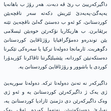
داگیرکەرییێ ب رێ ڤە دبەت. ھەر رۆژ ب باھانەیا
یەپەگێ-پەیەدێ ئێریش دکەتە سەر ناڤچەیێن
کوردستانێ، کو ئەو ب دەستێ گەلێ ناڤچەیێ تێنە
برێڤابرن. ب هاریکاریا نۆکەرێن خوەیێن ئیسلامی
یێن توندرەو دەمۆگرافیایا رۆژئاڤایێ کوردستانێ
دگوهریت. ئارمانجا دەولەتا ترکیا یا سەرەکی تێکبرنا
دەستکەتیێن کوردانە، پێشیلێگرتنا ئاڤاکرنا کۆریدۆرا
کوردی یا باشوور و رۆژئاڤایێ کوردستانێ یە.
داگیرکەر نە تەنێ دەولەتا ترکە. دەولەتا سوریەیێ
ژی یەک ژ داگیرکەرێن کوردستانێ یە و ئەو ژی
وەک داگیرکەرێن دی دژمنێ ئازادیا کوردستانێ یە،
نەیارێ دەستکەتییێن نەتەوا کوردە. ئەڤ یەک