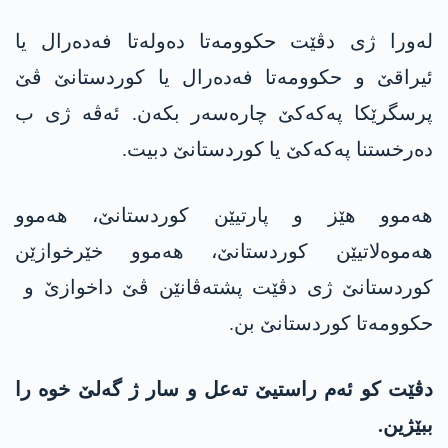
لەورا ژی دڤێت حکوومەتا دەولەتا فەدەرال یا
ئیراقێ و حکوومەتا فەدەرال یا کوردستانێ ڤێ
پرسگرێکا پەکەکێ چارەسەر بکەن. ئەڤە ژی ب
دەرخستنا پەکەکێ یا کوردستانێ دبیت.
ھەموو ھێز و پارتیێن کوردستانێ، ھەموو
ھەموەلاتیێن کوردستانێ، ھەموو خێرخوازێن
کوردستانێ ژی دڤێت پشتەڤانێن ڤێ داخوازێ و
حکوومەتا کوردستانێ بن.
دڤێت کو ئەم راستیێ تەعل و سار ژ گەلێ خوە را
ببێژین.