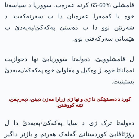
قامشلی %60-65 کرنە عەرەب. سووریا د سیاسەتا
خوە یا کەمەرا عەرەبان دا ب سەرنەکەت. د
شەرتێن نوو دا ب دەستێ پەکەکێ/پەیەدێ ب
ھێسانی سەرکەفتی بوو.
ل قامشلوویێ، دەولەتا سووریایێ نھا دخوازیت
ئەماناتا خوە، ژ وەکیل و مقاولێ خوە پەکەکە/پەیەدێ
بستینیت.
کورد د دەستپێکێ دا ژی و نھا ژی زرارا مەزن دبینن، دپەرچقن،
تێنە کووشتن.
دەولەتا ترک ژی د سایا پەکەکێ/پەیەدێ دا ل
رۆژئاڤایێ کوردستانێ گەلەک ھەرێم و باژێر داگیر