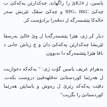
یاسین، ژ K24ێ را راگھاند، چەکدارێن پەکەکێ ب
چەکێ RPG، BKC و چەکێ سڤک ئێریش سەر
خالەکا پێشمەرگە ل دەڤەرا برادۆست کر.
دیار کر ژی، ھێزا پێشمەرگەیا ل وێ خالێ بەرسڤا
ئێریشا چەکدارێن پەکەکێ دان و چ زیانێن جانی د
ناڤا ھێزا پێشمەرگە دا نەبوون.
بەھرام عریف یاسین گۆت ژی: ” پەکەکە دخوازیت
ل ھەرێما کوردستانێ تەڤلھەڤیێ دروست بکەت.
دڤێت پەکەکە رێزێ ل رەوش و یاسایێن ھەرێما
کوردستانێ را بگریت”