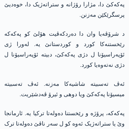
پەکەکێ دا، مژارا رۆژانە و ستراتەژیک دا، خوەدیێ
پرسگرێکێن مەزنن.
د شرۆڤەیا وان دا دەردکەڤیت ھۆلێ کو پەکەکە
رێخستنەکا کورد و کوردستانێ یە. لەورا ژی
ئۆپەراسیۆنا ل دژی پەکەکێ، دبیتە ئۆپەراسیۆنا ل
دژی نەتەوەیا کورد.
ئەڤ تەسبیتە شاشیەکا مەزنە. ئەڤ تەسبیتە
میسیۆنا پەکەکێ ویا دوھی و ئیرۆ ڤەدشێریت.
پەکەکە، پرۆژە و رێخستنا دەولەتا ترکیا یە. ئارمانجا
وێ یا ستراتەژیک ئەوە کو ل سەر ناڤێ دەولەتا ترک