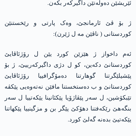
ئێریشێن دەولەتێن داگیرکەر بکەن.
ژ بۆ ڤێ ئارمانجێ، وەک پارتی و رێخستنێن
کوردستانی ( ناڤێن مە ل ژێرن):
ئەم داخواز ژ ھێزێن کورد یێن ل رۆژئاڤایێ
کوردستانێ دکەین، کو ل دژی داگیرکەرییێ، ژ بۆ
پێشیلێگرتنا گوهارتنا دەمۆگرافییا رۆژئاڤایێ
کوردستانێ و ب دەستخستنا مافێن نەتەوەیی پێکڤە
تێبکۆشین، ل سەر پێڤاژۆیا پێکئانینا یێکەتییا ل سەر
بنگەھێ رێکەفتنا دھۆکێ پێگر بن و مزگینییا پێکھاتنا
یێکەتیێ بدەنە گەلێ کورد.