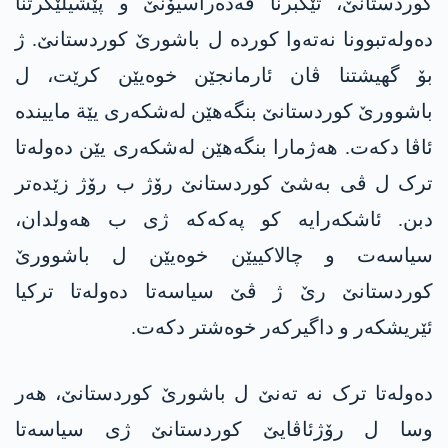
کوردستانێ، تێکبرنا فەدەراسیۆنێ و پێشیلێگرتنا
دەولەتبوونا نەتەوا کوردە ل باشورێ کوردستانێ. ژ
بۆ گھیشتنا ڤان ئارمانجێن خوەیێن کرێت، ل
باشوورێ کوردستانێ بنگەھێن لەشکەری یێة ماییندە
ئاڤا دکەت. ھەژمارا بنگەھێن لەشکەری یێن دەولەتا
ترک ل ڤی بەشێ کوردستانێ رۆژ ب رۆژ زێدەتر
دبن. ئاشکەرایە کو پەکەکە ژی ب ھەولدان،
سیاسەت و چالاکییێن خوەیێن ل باشوورێ
کوردستانێ رێ ژ ڤێ سیاسەتا دەولەتا ترکیا
ئێریشکەر و داگیرکەر خوەشتر دکەت.
دەولەتا ترک نە تەنێ ل باشورێ کوردستانێ، ھەر
وسا ل رۆژئاڤایێ کوردستانێ ژی سیاسەتا