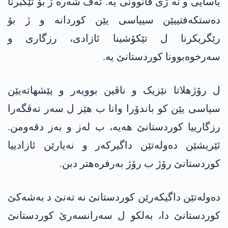
یاسایی و نە ژی قانوونی یە. ئەڤ شەرە ژ بۆ تێکبرنا
دەستکەفتییێن سییاسی یێن کوردانە و ژ بۆ
رێگریکرنا ل تێکۆشینا ئازادی، رزگاری و
سەرخوەبوونا کوردستانێ یە.
ل رۆژھلاتا نێزیک و ناڤین بوویەر و پێشھاتەیێن
سیاسی یێن کو باندۆرا وانا ب ھێز ل سەر تەڤگەرا
رزگارییا کوردستانێ ھەیە، ب لەز و بەز دقەومن.
ئێریشێن دەولەتێن داگیرکەر و نەیارێن ئازادییا
کوردستانێ رۆژ ب رۆژ بەرفرەھتر دبن.
دەولەتێن داگیکەرێن کوردستانێ نە تەنێ د بەشەکێ
کوردستانێ دا، بەلکو ل سەرانسەرێ کوردستانێ