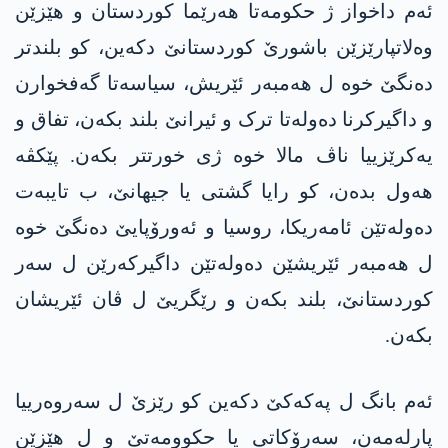
ئەم داخواز ژ حکومەتا ھەرێما کوردستان و ھێزێن
وەلاتپارێزێن باشورێ کوردستانێ دکەین، کو بلندتر
دەنگێ خوە ل ھەمبەر ئێریش، سیاسەتا گەفخوارن
و داگیرکرنا دەولەتا ترک و ئیرانێ بلند بکەن، تفاق و
یەکرێزییا ناڤ مالا خوە ژی خورتتر بکەن. پێکڤە
ھەول بدەن، کو رایا گشتی یا جیھانێ، ب تایبەت
دەولەتێن ئامەریکا، روسیا و ئەورۆپایێ دەنگێ خوە
ل ھەمبەر ئێریشێن دەولەتێن داگیرکەرێن ل سەر
کوردستانێ، بلند بکەن و رێگریێ ل ڤان ئێریشان
بکەن.
ئەم بانگ ل پەکەکێ دکەین کو رێزێ ل سەروەرییا
پارلەمەن، سەرۆکاتی یا حکوومەتێ و ل ھێزێن