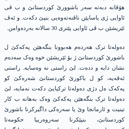
ھۆڤانە دبەتە سەر باشوورێ کوردستانێ و ب ڤی
ئاوایی ژی یاسایێن ناڤنەتەوەیی بنپێ دکەت. و ئەڤ
ئێریشێن ب ڤی ئاوایی پێتری 30 سالانە بەردەوامن.
دەولەتا ترک ھەردەم ھەبوونا بنگەھێن پەکەکێ ل
باشورێ کوردستانێ ژ بۆ ئێریشێن خوە وەک سەدەم
نشان دایە و ددەت. لێ راستی نە وەسایە. راستی
ئەڤەیە، کو ل باکورێ کوردستانێ شەرەکێ کو
پەکەک ەل دژی دەولەتا ترکیایێ دکەت نەمایە، لێ
دەولەتا ترک بنگەھێن پەکەکێ وەک بەهانە ب کار
تینیت و ئارمانجا وێ یا سەرەکی داگیرکرنا باشورێ
کوردستانێ، بنپێکرنا سەروەرییا حکومەتا