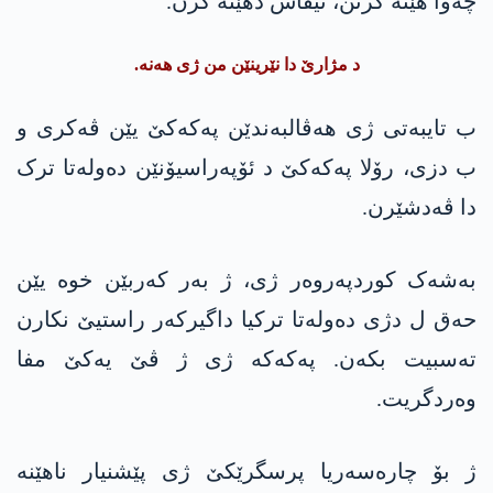
چەوا هێتە گرتن، نیقاش دهێنە کرن.
د مژارێ دا نێرینێن من ژی ھەنە.
ب تایبەتی ژی ھەڤالبەندێن پەکەکێ یێن ڤەکری و
ب دزی، رۆلا پەکەکێ د ئۆپەراسیۆنێن دەولەتا ترک
دا ڤەدشێرن.
بەشەک کوردپەروەر ژی، ژ بەر کەربێن خوە یێن
حەق ل دژی دەولەتا ترکیا داگیرکەر راستیێ نکارن
تەسبیت بکەن. پەکەکە ژی ژ ڤێ یەکێ مفا
وەردگریت.
ژ بۆ چارەسەریا پرسگرێکێ ژی پێشنیار ناهێنە