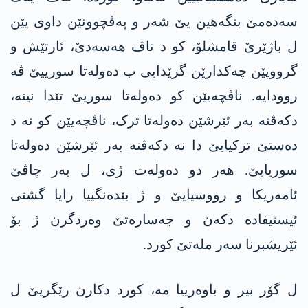
سەدەمێ بنگەھین یێ شەر و پەڤچوونێن داوی یێن
ل باژێرێ قامشلۆ، کو د ناڤ ھەسەدێ، ئارتێش و
گرووپێن چەکدارێن گرێدایی ب دەولەتا سورییێ ڤە
روودایە. ناڤچەیێن کو دەولەتا سوریێ تێدا نینە،
دکەڤنە بەر ئێرشێن دەولەتا ترک، ناڤچەیێن کو نە د
دەستێ ترکیایێ دا نە دکەڤنە بەر ئێرشێن دەولەتا
سوریایێ. ھەر دو دەولەت ژی، ل بەر چاڤێ
ئامەریکا و رووسیایێ و ژ بێدەنگییا رایا گشتی
ئیستیفادە دکەن و جەسارەتێ وەردگرن ژ بۆ
ئێریشبرنا سەر ملەتێ کورد.
ل گۆر بیر و باوەرییا مە، کورد دکارن رێگریێ ل