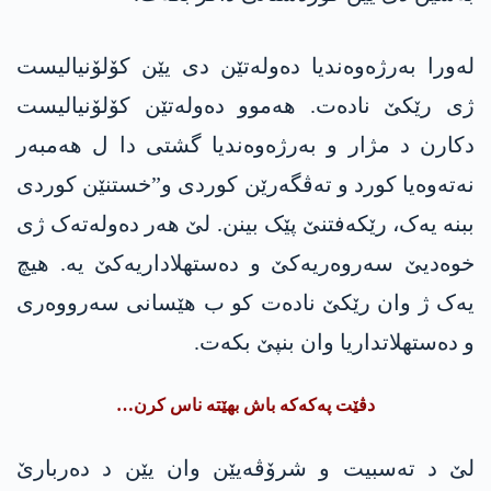
لەورا بەرژەوەندیا دەولەتێن دی یێن کۆلۆنیالیست
ژی رێکێ نادەت. ھەموو دەولەتێن کۆلۆنیالیست
دکارن د مژار و بەرژەوەندیا گشتی دا ل ھەمبەر
نەتەوەیا کورد و تەڤگەرێن کوردی و”خستنێن کوردی
ببنە یەک، رێکەفتنێ پێک بینن. لێ ھەر دەولەتەک ژی
خوەدیێ سەروەریەکێ و دەستھلاداریەکێ یە. هیچ
یەک ژ وان رێکێ نادەت کو ب ھێسانی سەرووەری
و دەستھلاتداریا وان بنپێ بکەت.
دڤێت پەکەکە باش بهێتە ناس کرن…
لێ د تەسبیت و شرۆڤەیێن وان یێن د دەربارێ