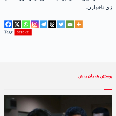
ژی ناخوازن.
Tags:
sereke
پوستێن ھەمان بەش