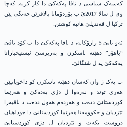
کەسەک سیاسی د ناڤا پەکەکێ دا کار کریە. کەچا
وی ل سالا 2017ێ ب بۆردۆمانا بالافرێن جەنگی یێن
ترکیا ل قەندیلێ هاتیە کوشتن.
ئەو بابێ 5 زارۆکانە، د ناڤا پەکەکێ دا ب کۆد ناڤێ
“باهۆز” دهێتە ناسکرن و بەرپرسێ ئیستیخباراتا
پەکەکێ یە ل شنگالێ.
ب یەک ژ وان کەسان دهێتە ناسکرن کو داخویانیێن
هەری توند و نەرەوا ل دژی پەدەکێ و هەرێما
کوردستانێ ددەت و هەردەم هەول ددەت د ناڤبەرا
ئێزدیان و حکوومەتا هەرێما کوردستانێ دا جوداهیان
دروست بکەت و ئێزدیان ل دژی کوردستانێ