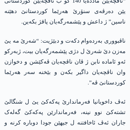
“ناڤچەیێن ماددەیا 140 کو ب ناڤچەیێن کوردستانی
یێن دەرڤەی سنۆرێ هەرێما کوردستانێ دهێنە
ناسین” ژ داعش و پێشمەرگەیان پاقژ بکەین.
ناڤبووری بەردەوام دکەت و دبێژیت: “شەرێ مە یێ
مەزن دێ شەرێ ل دژی پێشمەرگەیان بیت، ژبەرکو
ئەو ئامادە نابن ژ ڤان ناڤچەیان ڤەکێشن و دخوازن
وان ناڤچەیان داگیر بکەن و بێخنە سەر هەرێما
کوردستانێ ڤە”.
ئەڤ داخویانیا فەرماندارێ پەکەکێ یێ ل شنگالێ
تشتەکێ نوو نینە، فەرماندارێن پەکەکێ گەلەک
جاران ئەڤ ئاخافتنە ل جیهێن جودا دوبارە کرنە و