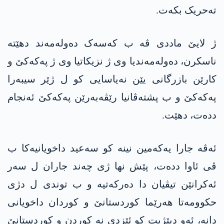
تەحریک بکەت.
ژ لایێ ماددی ڤە ب کەسەک دەولەمەند دهێتە
ناسکرن، دەولەمەندیا وی ژ نزیکاتیا وی ژ پەکەکێ و
کارێن بازرگانی یێن نەیاسایی کو ل ژێر سیبەرا
پەکەکێ و ب پشتەڤانیا رێڤەبەرێن پەکەکێ ئەنجام
ددەت، دهێت.
ئەڤە جارا یەکەمین نینە کو سەعید داخویانیەکا ب
ڤی ئاوا ددەت، پێش نها ژی چەند جاران ل سەر
ئەکرانێن تیڤیان دا دەرکەتیە و ب توندی ل دژی
حکوومەتا هەرێما کوردستانێ و کوردان داخویانی
دانە، ئەو دبێژیت کو ئێزدی نە کوردن و کوردستانێ