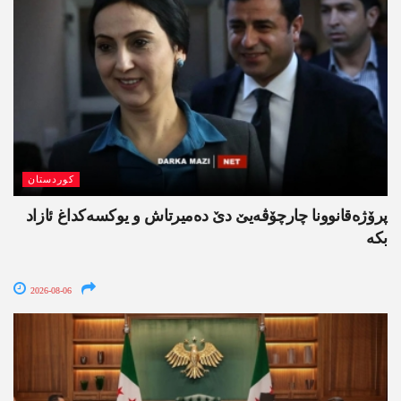
کوردستان
پرۆژەقانوونا چارچۆڤەیێ دێ دەمیرتاش و یوکسەکداغ ئازاد
بکە
2026-08-06