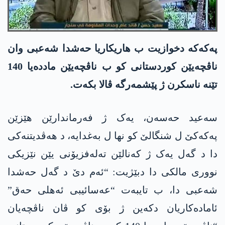
پەکەکە دخوازیت ب هاریکاریا حەشدا شەعبی وان
ناڤچەیێن کوردستانی کو ب ناڤچەیێن ماددەیا 140
تێنە ناسکرن ژ پێشمەرگە ڤالا بکەت.
سەعید حەسەن، یەک ژ فەرماندارێن هێزێن
پەکەکێ ل شنگالێ کو نها ل بەغدایە، د هەڤدیتنەکی
دا د گەل یەک ژ کەنالێن تەلەفزیۆنی یێن نێزیکی
نووری مالکی دا دبێژیت: “ئەم دێ د گەل حەشدا
شەعبی دا، ب تایبەت “عەسائیبی ئەهلی حەق”
ئامادەکاریان دکەین ژ بۆی کو ڤان ناڤچەیان