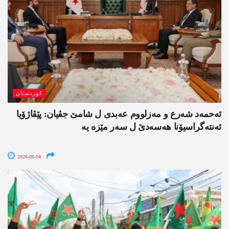
کوردستان
ئەحمەد شەرع و مەزلووم عەبدی ل شامێ جڤیان: پێڤاژۆیا
ئەنتەگراسیۆنا ھەسەدێ ل سەر مێزە یە
2026-08-04