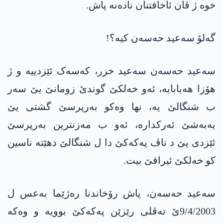
خوە ژ ڤان ئاخافتنان نادەنە پاش.
گەلۆ سەعید حەسەن کیە؟!
سەعید حەسەن سەعید خزر، کەسەک ئێزدییە و ژ
هۆزا هەبابایە، ئەو خەلکێ گوندێ زومانێ یێ سەر
ب شنگالێ یە، نها وەکو بەرپرسێ گشتی یێ
یەبەشێ ئەرکدارە، ئەو ب مەزنترین بەرپرسێ
ئێزدی یێ د ناڤ پەکەکێ دا ل شنگالێ دهێتە ناسین
کو خەلکێ ئیراقێ بیت.
سەعید حەسەن، پاش رۆخاندنا رەژێما بەعس ل
9/4/2003ێ تەڤلی رێزێن پەکەکێ بوویە و وەکە