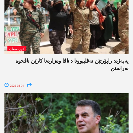
کوردستان
یەپەژە: راپۆرتێن تەڤلیبوونا د ناڤا وەزارەتا کارێن ناڤخوە
نەراستن
2026-08-04