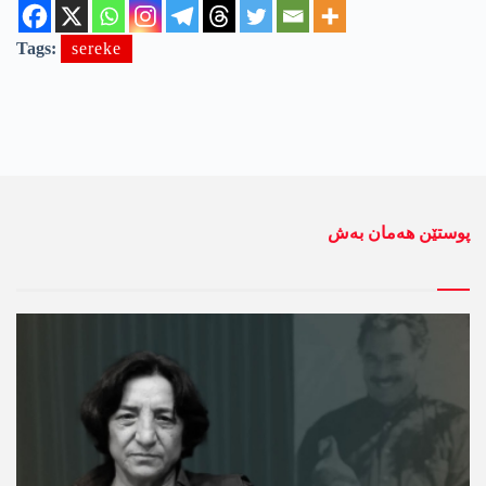
Tags:
sereke
پوستێن ھەمان بەش