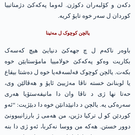
دکەن و کۆلبەران دکوژن. لەوما پەکەکێ دژمناتییا
کوردان ل سەر خوە تاپۆ کریە.
یالچن کوچوک ل مەتینا
باوەر ناکەم ل چ جھەکێ دنیایێ هیچ کەسەک
بکاریت وەکو پەکەکێ خولامییا مامۆستایێن خوە
بکەت. یالچن کوچوک فەلسەفەیا خوە ل دەشتا بیقاع
یا لوبنانێ خستە ناڤا مەژییێ ئاپۆ و ھەڤالێن وی،
حەتا نھا ژی د ناڤا وان دا مانیفەستۆیا ھەری
سەرەکی یە. یالچن د دانپێدانێن خوە دا دبێژیت: “ئەو
کوردێن کو ل ترکیا دژین، من ھەمی ژ بارزانیبوونێ
دوور خستن. ھەکە من ووسا نەکربا، ئەو ژی دا بنە