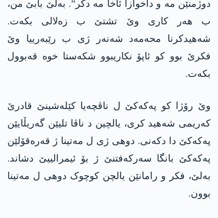
دوژمنێن مە و داخوازا ئاخا مە دکر”. بەلێ بابێ من،
ب ھەر کاری وێ تشتێ ب زەلالی بکەت.
شەھیدکرنا محەمەد شەنەر ژی ب رێبەرییا وێ
فکرێ بوو کو ئاپۆ نکاریبوو شکەستا خوە قەبوول
بکەت.
وێ رۆژا کو پەکەکێ ل ناڤچەیا کێلەشینێ قادرێ
کەریمی شەھید کری، یالچین د ناڤا تلیێن گەریڵایێن
پەکەکێ دا دکەنی. دوھی ژی ل مەتینا ژ قەرەقۆلێن
پەکەکێ بانگا سەرکەفتنێ ژ بۆ ئیمرالییێ دشاند.
بەلێ، فکر و رامانێن یالچن کوچوک دوھی ل مەتینا
بوون.