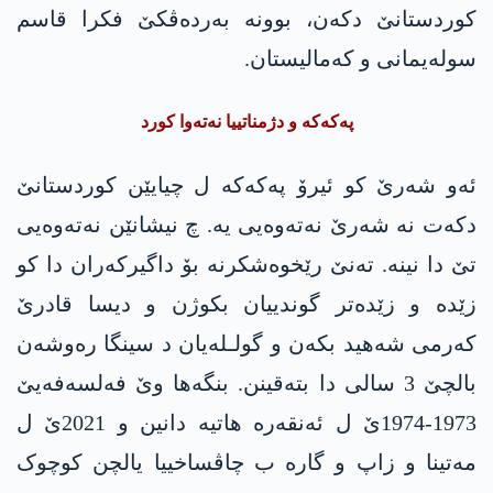
کوردستانێ دکەن، بوونە بەردەڤکێ فکرا قاسم
سولەیمانی و کەمالیستان.
پەکەکە و دژمناتییا نەتەوا کورد
ئەو شەرێ کو ئیرۆ پەکەکە ل چیایێن کوردستانێ
دکەت نە شەرێ نەتەوەیی یە. چ نیشانێن نەتەوەیی
تێ دا نینە. تەنێ رێخوەشکرنە بۆ داگیرکەران دا کو
زێدە و زێدەتر گوندییان بکوژن و دیسا قادرێ
کەرمی شەھید بکەن و گولـلەیان د سینگا رەوشەن
بالچێ 3 سالی دا بتەقینن. بنگەھا وێ فەلسەفەیێ
1973-1974ێ ل ئەنقەرە ھاتیە دانین و 2021ێ ل
مەتینا و زاپ و گارە ب چاڤساخییا یالچن کوچوک