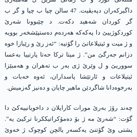
داگیرکەران دپەیڤیت. 47 سالن چیا ب چیا و گر ب
گر کوردان شەھید دکەت. د چێبوونا شەرێ
کوردکوژییێ دا پەکەکە ھەردەم دەستپێشخەر بوویە
و ژ میت و ئیتیلاعاتێ را گۆتیە: “ئەز رێ و رێبازا خوە
دزانم جەرگێ من”. ژ میتا ترکا حەتا پارتییا بەعسا
سووریێ و ل وێرێ ژی بەر ب تەھران و ھەمبێزا
ئیتیلاعات و ئارتێشا پاسداران، ئەوە خەبات و
بەرخوەدانا شاگردێن ماھیر چایان و دەنیز گەزمیش.
چەند رۆژ بەرێ مورات کارایلان د داخویانییەکێ دا
گۆت: “شەرێ مە ژ بۆ دەمۆکراتیککرنا ترکیێ یە”.
پشتی وێ گۆتنێ یەکسەر یالچن کوچوک ژ خەوێ