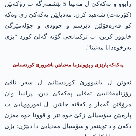
رابوو و پەکەکێ ل مەتینا 5 پێشمەرگە ب رۆکەتێن
(کۆرنەت) شەھید کرن. مەدیایێن پەکەکێ ژی وەکە
کو قەرەقۆلێن دێرسم و جوودی و جۆلەمێرگێ
خاپوور کربن، ب ترکمانجی گۆتە گەلێ کورد “بژی
بەرخوەدانا مەتینا”.
پەکەکە پارێزی و پۆپولیزما مەدیایێن باشوورێ کوردستانێ
ئەوێن ل باشوورێ کوردستانێ ل سەر ناڤێ
رۆژنامەڤانییێ تەڤلی پەکەکێ دبن، پرانییا وان
مرۆڤێن گەمار و کەڤنە جاشن. ل ئەورووپایێ ب
پارەیێن سۆسیالێ زکێ خوە تێر و قوونا خوە مەزن
دکەن و د تویتتەر و سۆسیال مەدیایێ دا دبێژن: بژی