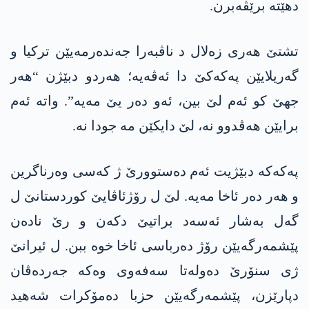
دهێتە برێڤەبرن.
تشتێ ھەری زەلال د ناڤبەرا جەندەرمەیێن ترکیا و
گەریلایێن پەکەکێ دا ئەڤەیە؛ ھەردو دبێژن “ھەر
جھێ کو ئەم لێ بین، ئەو دەر یێ مەیە”. واتە ئەم
برایێن ھەڤدوو نە، لێ دایکێن مە جودا نە.
پەکەکە دبێژیت ئەم دەستوورێ ژ کەسی وەرناگرین
و ھەر دەر ئاخا مەیە. لێ ل رۆژئاڤایێ کوردستانێ ل
گەل بەشار ئەسەد براتیێ دکەن و رێ نادەن
پێشمەرگەیێن رۆژ دەرباسی ئاخا خوە ببن. ل ئیرانێ
ژی سنۆرێ دەولەتا سەفەوی وەکە جەردەڤان
دپارێزن، پێشمەرگەیێن حزبا دەمۆکرات شەھید