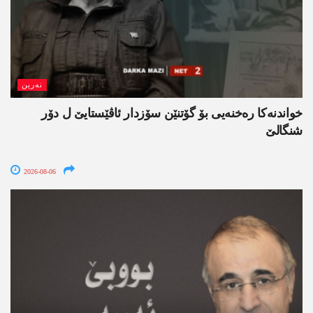
نەرین
خواندنه‌كا رەخنەیی بۆ گۆتنێن سۆزدار ئاڤێستایێ ل دۆر
شنگالێ
2026-08-06