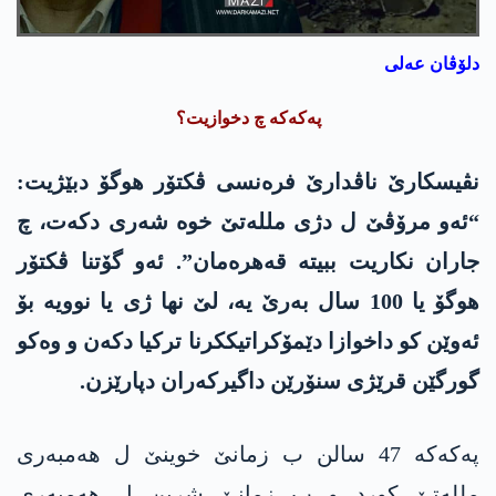
دلۆڤان عەلی
پەکەکە چ دخوازیت؟
نڤیسکارێ ناڤدارێ فرەنسی ڤکتۆر ھوگۆ دبێژیت:
“ئەو مرۆڤێ ل دژی مللەتێ خوە شەری دکەت، چ
جاران نکاریت ببیتە قەهرەمان”. ئەو گۆتنا ڤکتۆر
ھوگۆ یا 100 سال بەرێ یە، لێ نھا ژی یا نوویە بۆ
ئەوێن کو داخوازا دێمۆکراتیککرنا ترکیا دکەن و وەکو
گورگێن قرێژی سنۆرێن داگیرکەران دپارێزن.
پەکەکە 47 سالن ب زمانێ خوینێ ل ھەمبەری
مللەتێ کورد و ب زمانێ شرین ل ھەمبەری