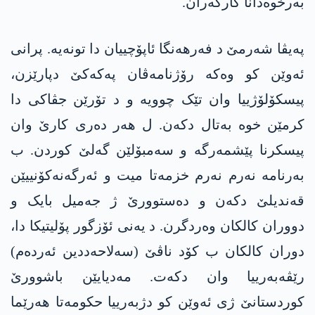
بەرخوەدانا کارکەران.
پەیڤا شەرمێ د فەرھەنگا ئاپۆچییان دا تونەیە. پرانی
ئەوێن کو وەکە رۆژنامەڤان پەکەکێ دپارێزن،
پیسکۆلۆژییا وان تێک چوویە و د تۆرێن جڤاکی دا
کرمێن خوە بەتال دکەن. ل ھەر دەری کارێ وان
پیسکرنا پێشمەرگە و سەمبۆلێن گەلێ کوردن. ب
بەرنامە نەرم نەرم خزمەتا میت و ئەرگەنەکۆنییێن
قەندیلێ دکەن و دەستوورێ ژ جەمیل بایک و
دووران کالکان وەردگرن. د یەنی ئۆزگور پۆلیتیکا دا،
دوران کالکان ب کۆد ناڤێ (سەلاحەددین ئەردەم)
رێڤەبەرییا وان دکەت. مەدیایێن باشوورێ
کوردستانێ ژی ئەوێن کو دژبەرییا حکومەتا ھەرێما