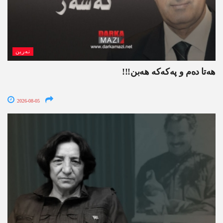
نەرین
ھەتا دەم و پەکەکە ھەبن!!!
2026-08-05