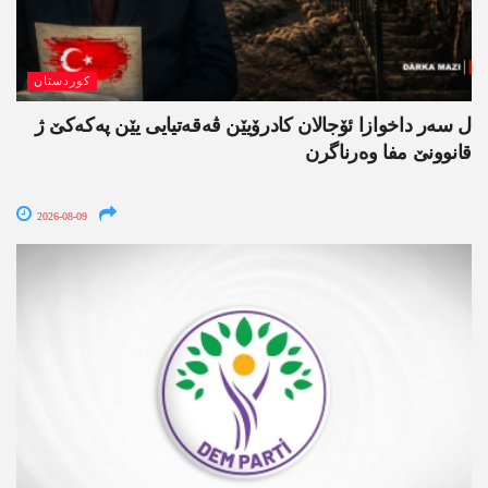
کوردستان
ل سەر داخوازا ئۆجالان کادرۆیێن ڤەقەتیایی یێن پەکەکێ ژ
قانوونێ مفا وەرناگرن
2026-08-09