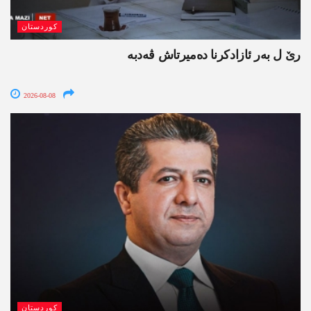
کوردستان
رێ ل بەر ئازادکرنا دەمیرتاش ڤەدبە
2026-08-08
کوردستان