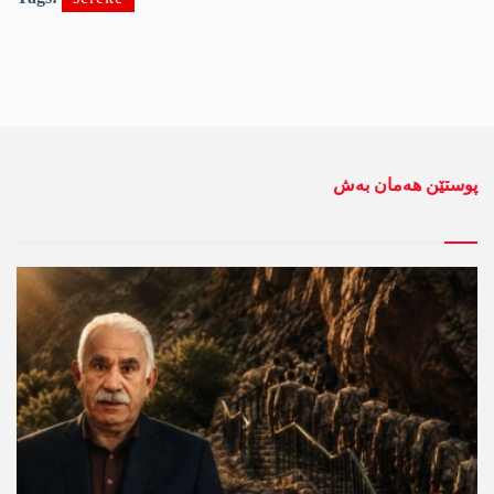
پوستێن ھەمان بەش