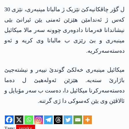
ل گۆر چاڤکانیەکێ نێزیک ژ مالباتا مینبەری، نێزی 30
کەس ژ ئەندامێن هێزێن ئەمنی یێن ئیرانێ بێی
نیشاندانا فەرمانا دادوەری چوونە سەر مالا میکائیل
مینبەری و بێ رێزی ب مالباتا وی کریە و ئەو
دەستەسەرکریە.
میکائیل مینبەری خەلکێ گوندێ نییەر و نیشتەجیێ
باژارێ سنەیە. هێزێن ئەولەهیێ ل دەما
دەستەسەرکرنا میکائیل دا، دەست ب سەر مۆبایل و
ئالاڤێن وی یێن کەسوکی دا ژی گرتنە.
Tags:
sereke