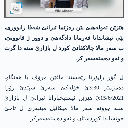
هێزێن ئەولەهیێ یێن رەژێما ئیرانێ شەڤا رابووری،
بێی نیشاندانا فەرمانا دادگەهێ و دوور ژ قانوونێ،
ب سەر مالا چالاکڤانێ کورد ل باژارێ سنە دا گرت
و ئەو دەستەسەر کر.
ل گۆر راپۆرتا رێخستنا مافێن مرۆڤ یا هەنگاو،
دەمژمێر 3:30ێ خۆلەکێ سەرێ سپێدێ رۆژا
15/6/2021ێ هێزێن ئیستیخباراتا ئیرانێ ل باژارێ
سنە چوونە سەر مالا میکائیل مینبەری ل تاخێ
جوتسایدا کوردستان و ئەو دەستەسەرکر.