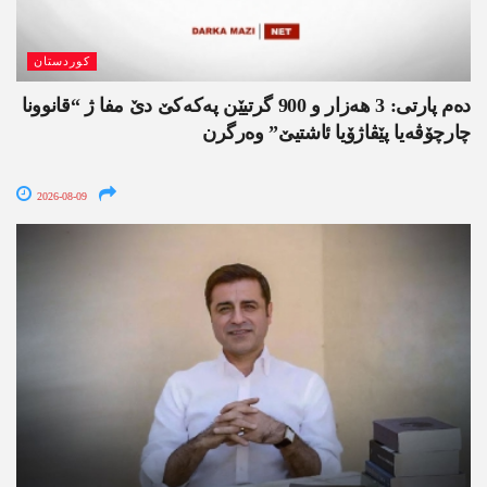
کوردستان
دەم پارتی: 3 ھەزار و 900 گرتیێن پەکەکێ دێ مفا ژ “قانوونا
چارچۆڤەیا پێڤاژۆیا ئاشتیێ” وەرگرن
2026-08-09