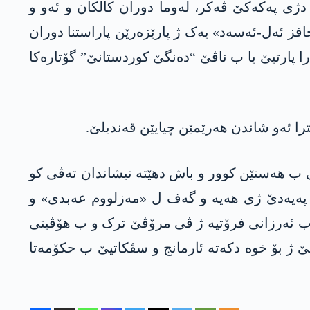
دژی پەکەکێ ڤەکر، لەوما دوران کالکان و ئەو و
فز ئەل-ئەسەد» یەک ژ پارێزەرێن پاراستنا دوران
ارا پارتیێ یا ب ناڤێ “دەنگێ کوردستانێ” گۆتارەکا
را ئەو شاندن ھەرێمێن چیایێن قەندیلێ.
ی ب ھەستێن کوور و باش دهێتە نیشاندان تەڤی کو
 پەیەدێ ژی ھەیە و گەف ل «مەزلووم عەبدی» و
 ب ئەرزانی فرۆتیە ژ ڤی مرۆڤێ ترک و ب ھۆڤیتی
 ژ بۆ خوە دکەتە ئارمانج و سڤکاتیێ ب حکۆمەتا