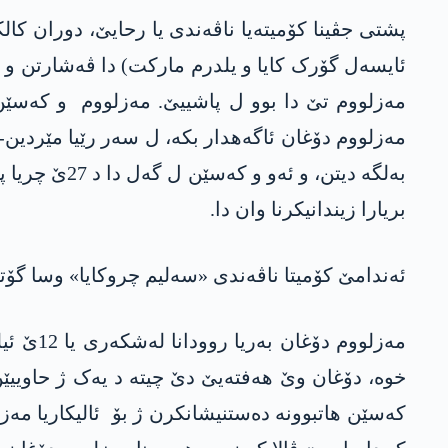
پشتی جڤینا کۆمیتەیا ناڤەندی یا رحایێ، دوران کالک
ئایسەل گۆرک کایا و یلدرم مارکت) دا ڤەشارتن و ب
مەزلووم تێ دا بوو ل پاشییێ. مەزلووم و کەسێ
مەزلووم دۆغان ئاگەھدار بکە، ل سەر رێیا مێردین-
بریارا زیندانیکرنا وان دا.
ئەندامێ کۆمیتا ناڤەندی «سەلیم چروکایا» وسا گۆت
خوە، دۆغان وێ ھەفتەیێ دێ چیتە د یەک ژ حاوییێن
کەسێن ھاتبوونە دەستنیشانکرن ژ بۆ ئالیکاریا مەز