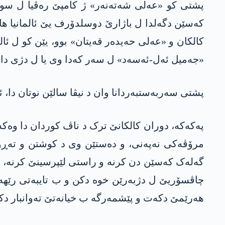
پشتی کو «عەلی شەتەنەر» ژ کامپێ رەڤیا ل سوێدێ
کەسێن دگەلدا ل باژارێ دوسلدۆرف یێ ئالمانیا ھا
کالکان و «عەلی حەیدەر قەیتان» بوو، یێن کو ل ئالم
«جەمیل ئەل-ئەسەد» ل سەر کەدا وی یا ل دژی دادگە
پشتی سەربەستبەردانا وان د نیڤا سالێن نوتان دا، 
پەکەکە، دوران کالکانێ ترک د ناڤ کوردان دا وەک
مرۆڤەکی نەپەنی، و دەستێن وی د کوشتن و تەڕۆ
گەلەک کەسێن دن کرنە و راستی لێپرسینێ کرنە، «
چاڤسۆریێ ل دژبەرێن خوە دکن و ب تایبەتی رێھەڤ
ھەرێمێ دکەت و پێشمەرگە ب خیانەتێ تەوانبار د