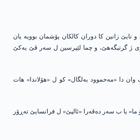
 نایێ زانین کا دوران کالکان پۆشمان بوویە یان
ا وی ژ گرتیگەھێ، و چما لێپرسین ل سەر ڤێ یەکێ
وان دا «مەحموود بەلگال» کو ل «ھۆلاندا» ھات
ۆ ما» یا ب سەر دەڤەرا «ئالپێ» ل فرانسایێ تەڕۆر