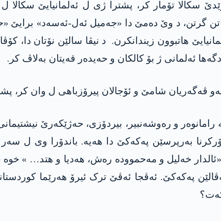
 سکالا تۆمار کر، پشترا ژی ل ئەلمانیایێ سکالا ل 
تن گرتن، د وێ دەمێ دا «جەمیل ئەل-ئەسەد» برایێ «حا
انیایێ ھاتبوون زیندانکرن. د نیڤا سالێن نۆتان دا، کۆڤ
ھا ئەلمانی ژ بۆ کالکان و حەیدەر قەیتان بەلاڤ کر.
ئەو ڤەگەریان شامێ و ئۆجالان پیرۆزباھی ل وان کر، پشت
ە رامانوەر و رەوشەنبیر، بیردۆزی، حەژێکەرێ نیشتیمان
رکرنا بەرپرسێن پەکەکێ دا ھەیە. باندۆرا وی ل سەر
ئالدار خەلیل و مەحموودە رەش، ھەدیا و ھتد… » خوە
الێن پەکەکێ. ئەڤجا ئەڤێ ترک ئیرۆ ھەرێما کوردستانێ
کەت؟