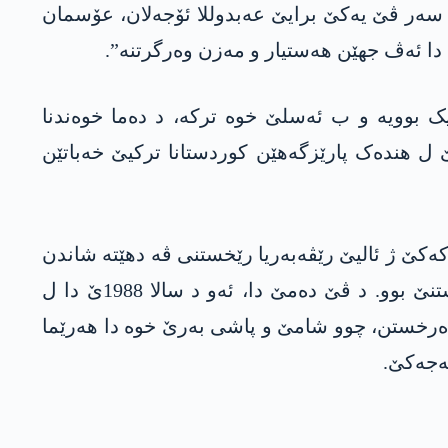
ل سەر ڤێ یەکێ برایێ عەبدوللا ئۆجەلان، عۆسمان
یێ دا ئەڤ جھێن ھەستیار و مەزن وەرگرتنە”.
ەنەیێ» ژ دایک بوویە و ب ئەسلێ خوە ترکە، د دەما خوەندنا
ا راگھاندنا پارتیێ ل ھندەک پارێزگەھێن کوردستانا ترکیێ خەباتێن
را «سەرخوەبوون» دا گۆتارێن لەشکەری وەشاندن. د سالا 1986یێ دا پشتی کۆنگرەیا 3 یا پەکەکێ ژ ئالیێ رێڤەبەریا رێخستنی ڤە دهێتە شاندن
بۆ ئەورۆپایێ. د داویا سالێن 1980یێ و دەستپێکا سالێن 1990ێ دا ل ئالمانیایێ بەرپرسێ مالی یێ رێخستنێ بوو. د ڤێ دەمێ دا، ئەو د سالا 1988ێ دا ل
فرەھ ل سەر وی ھات دەرخستن، چوو شامێ و پاشی بەرێ خوە دا ھەرێما
کەجەکێ.