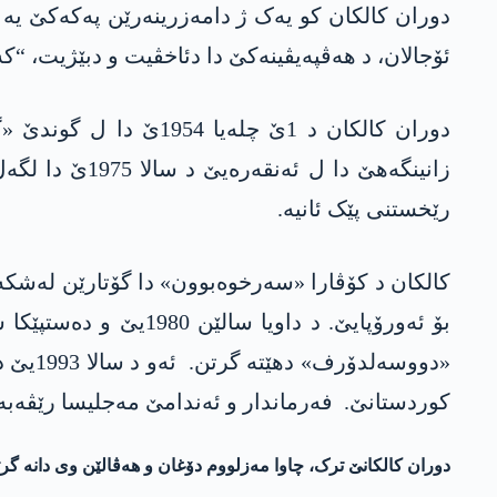
دوران کالکان کو یەک ژ دامەزرینەرێن پەکەکێ یە 
ئۆجالان، د ھەڤپەیڤینەکێ دا دئاخڤیت و دبێژیت، “کە
دوران کالکان د 1ێ چل
زانینگەھێ دا 
رێخستنی پێک ئانیە.
«دووس
کوردستانێ. فەرماندار و ئەندامێ مەجلیسا رێڤەبەر
دوران کالکانێ ترک، چاوا مەزلووم دۆغان و ھەڤالێن وی دانە گر