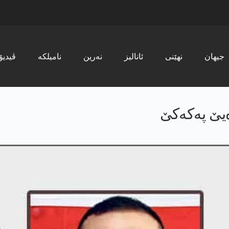
جیھان
نھێنی
ئانالیز
نەرین
نامیلکە
ڤیدیۆ
ەیێ پەکەکێ