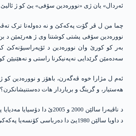
ئەردال» یان ژی «نوورەدین سۆفی» یێ کو ژ ئالیێ
چما من ل ڤر گۆت پەکەکێ و نە دەولەتا ترک تەڤی
نوورەدین سۆفی پشتی کوشتنا وی ژ ھەرێمێن د بن
بەر کو کورێ وان نوورەدین د ئۆپەراسیۆنەکێ کو ژ
سەدەمێن گرێدایی نەپەنیکرنا راستی و نەھێنیێن کو د
ئەم ل مژارا خوە ڤەگەرن، باھۆز و نوورەدین کو 
ھەستیار، و گرینگ و بریاردار ھات دەستنیشانکرن؟
د ناڤبەرا سالێن 2000 و 5
د داویا سالێن 1980یێ دا دەرباسی کۆنسەیا پەکەکێ ببیت، ئەندامێ پارتیا چەپا ترکیایێ بوو. ئەزێ وی ژی د پێشەرۆژێ دا ب خەلکێ مە دەمە ناسکرن.