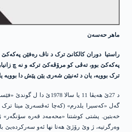
ماھر حەسەن
راستیا دوران کالکانێ ترک د ناڤ رەفێن پەکەکێ د
پەکەکێ بوو، تەڤی کو مرۆڤەکێ ترکە و نە چ زانیاری
ترک بوویە، یان د ئەنیێن شەری یێن پێش دا بوویە یا
د 27ێ ھەیڤا 11 یا سالا 8
گەل «کەسیرا یلدرم» (کەچا ئەڤسەرێ میتا ترک و ھ
وەرگرتیە، ژ وێ رۆژێ ھەتا نھا ئەو سەرکردەیێ با