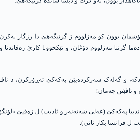
ئاگاھدار بوون، ئەو گرت و دیسا شاندە گرتیگەھێ.
شمان بوون کو مەزلووم ژ گرتیگەھێ دا رزگار نەکرن و
دەما گرتنا مەزلووم دۆغان، و تێکچوونا کارێ رەڤاندن
دکە، و گەلەک سەرکردەیێن پەکەکێ تەڕۆرکرن، د ناڤ 
و ئاڤێتن چەمان!
ەندییا پەکەکێ (عەلی شەتەنەر و ئادیب) ل زەڤیێ «لۆنگ
ل فرانسا بکار ئانی).