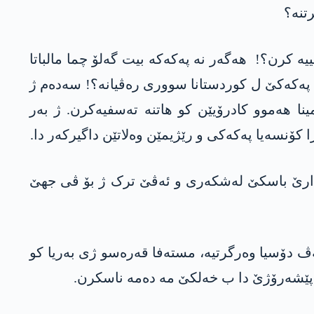
تنە؟
 کرن؟! ھەگەر نە پەکەکە بیت گەلۆ چما مالباتا
پەکەکێ ل کوردستانا سووری رەڤیانە؟! سەدەم ژ
ینا ھەموو کادرۆیێن کو ھاتنە تەسفیەکرن. ژ بەر
 کۆنسەیا پەکەکی و رێژیمێن وەلاتێن داگیرکەر دا.
اندارێ باسکێ لەشکەری و ئەڤێ ترک ژ بۆ ڤی جھێ
ا قەرەسو» ئەڤ دۆسیا وەرگرتیە، مستەفا قەرەسو ژی بەریا کو