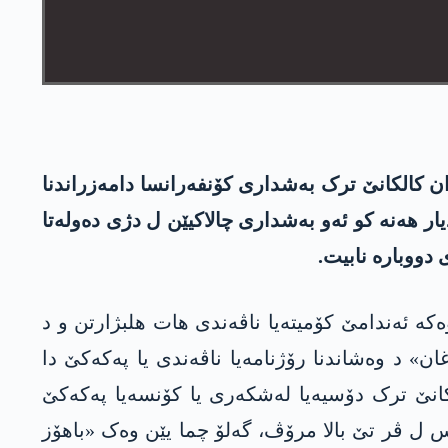
ن کالکانێ ترک بەشداری کۆنفەرانسا دامەزراندنا
یار ھەنە کو ئەو بەشداری چالاکیێن ل دژی دەولەتا
 دووبارە نابیت.
 بوو، و وەکە ئەندامێ کۆمیتەیا ناڤەندی ھات ھلبژارتن و د
ن» د وەشاندنا رۆژنامەیا ناڤەندی یا پەکەکێ دا
گەر» ژ ئالیێ یەنەکێ ڤە د 1ێ گولانا 1983یێ دا، دوران کالکانێ ترک دۆسیەیا لەشکەری یا کۆنسەیا پەکەکێ
س ل ڤر تێ بالا مرۆڤ، گەلۆ چما یێن وەک «باھۆز