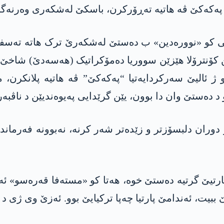
 پەکەکێ ڤە ھاتیە تەڕۆرکرن، باسکێ لەشکەری وەرنەگر
 کو «نوورەدین» ب دەستێ لەشکەرێ ترک ھاتە تەسفییە
 کۆنترۆلا ھێزێن سووریا دەمۆکراتیک (ھەسەدێ) شاخێ 
 ئالیێ سەرکردایەتیا “پەکەکێ” ڤە ھاتیە پلانکرن، م
 دەستێ وان دا بوون، یێن گرێدایی پەیوەندیێن د ناڤبەرا
ژ دوران دلبسۆزتر و زێدەتر شەر کرنە، نەبوونە فەرم
200ێ دا دۆسیایا مەدیایا پارتیێ گرتیە دەستێ خوە، ھەتا کو «مستەف