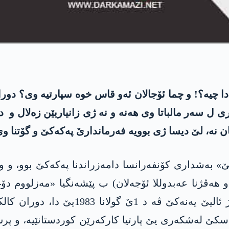
ا چیە؟! و چما ئۆجالان ئەو قاس خوە سپارتیە وی؟ دورا
 ل سەر مالباتا وی هەنە و نە ژی زانیاریێن زەلال و د
ن نە، لێ دیسا ژی بوویە فەرماندارێ پەکەکێ و گۆتنا وی
197ێ دا ل گوندێ «فێسێ» بەشداری کۆنفەرانسا دامەزراندنا پەکەکێ
ەڤژنا عەبدوللا ئۆجەلان) ب پێشەنگیا «مەزلووم دۆغا
خەبتین. پشتی کوشتنا «محەمەد قەرە سۆن
سکێ لەشکەری یێ پارتیا کارکەرێن کوردستانێیە، و پر