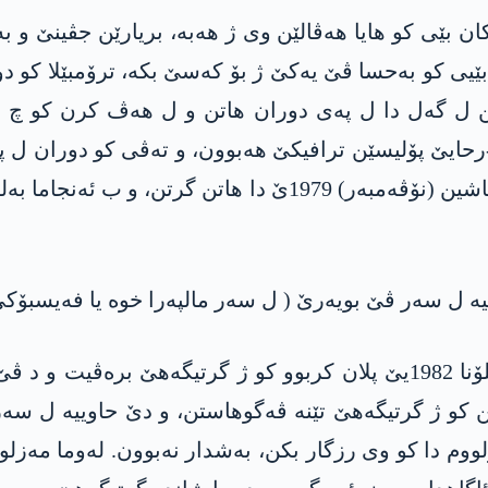
ان بێی کو ھایا ھەڤالێن وی ژ ھەبە، بریارێن جڤینێ و بە
ێیی کو بەحسا ڤێ یەکێ ژ بۆ کەسێ بکە، ترۆمبێلا کو دور
ن ل گەل دا ل پەی دوران ھاتن و ل ھەڤ کرن کو چ 
رحایێ پۆلیسێن ترافیکێ ھەبوون، و تەڤی کو دوران ل پێ
بەلگە دیتن، و ئەو و کەسێن ل گەل دا د 27ێ چریا پاشین (نۆڤەمب
یە ل سەر ڤێ بویەرێ ( ل سەر مالپەرا خوە یا فەیسبۆکێ 
مەزلووم دۆغان بەریا روودانا لەشکەری یا 12ێ ئیلۆنا 1982یێ پلان کربوو ک
 کو ژ گرتیگەھێ تێنە ڤەگوھاستن، و دێ حاوییە ل سەر 
لووم دا کو وی رزگار بکن، بەشدار نەبوون. لەوما مەزلو