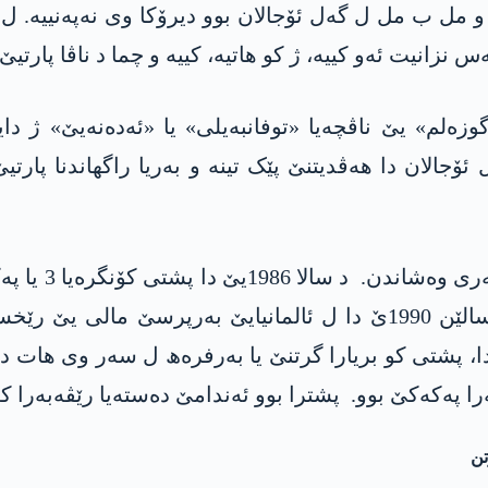
و مل ب مل ل گەل ئۆجالان بوو دیرۆکا وی نەپەنییە. 
س نزانیت ئەو کییە، ژ کو ھاتیە، کییە و چما د ناڤا پارت
ەیا 1954ێ دا ل گوندێ «گوزەلم» یێ ناڤچەیا «توفانبەیلی» یا «ئەد
ل ئەنقەرەیێ د سالا 1975ێ دا لگەل ئۆجالان دا ھەڤدیتنێ پێک تینە و بەری
کالکان د کۆڤا
ەلدۆرف» دهێتە گرتن. ئەو د سالا 1993یێ دا، پشتی کو بریارا گرتنێ یا بەر
ا پەکەکێ بوو. پشترا بوو ئەندامێ دەستەیا رێڤەبەرا 
تن