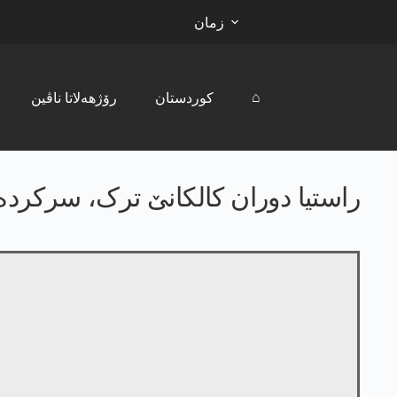
زمان
⌂
کوردستان
رۆژھەلاتا ناڤین
راستیا دوران کالکانێ ترک، سرکرد