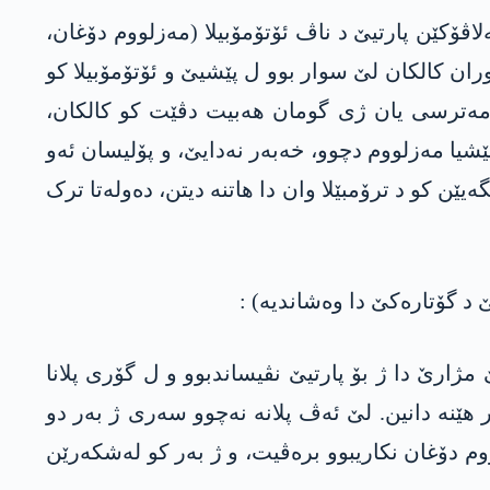
لاڤۆکێن پارتیێ د ناڤ ئۆتۆمۆبیلا (مەزلووم دۆغان،
ان کالکان لێ سوار بوو ل پێشیێ و ئۆتۆمۆبیلا کو
مەترسی یان ژی گومان ھەبیت دڤێت کو کالکان،
شیا مەزلووم دچوو، خەبەر نەدایێ، و پۆلیسان ئەو
ەر) 1979ێ دا ھاتن گرتن، و ب ئەنجاما بەلگەیێن کو د ترۆمبێلا وان دا ھاتنە دیتن، دەولەتا ترک
د گۆتارەکێ دا وەشاندیە) :
و ژ گرتیگەھێ برەڤیت و د ڤێ مژارێ دا ژ بۆ پارتیێ نڤیساندبوو و ل گۆری پلانا
هێنە دانین. لێ ئەڤ پلانە نەچوو سەری ژ بەر دو
وم دۆغان نکاریبوو برەڤیت، و ژ بەر کو لەشکەرێن