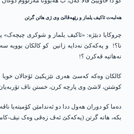
کو دا حاوییێ ڤالا کەن، ب ھەبوونا مەزلووم دۆغان 
ھەلبەت ئاکیف یلماز و رێھەڤالێ وی ژی ھاتن گرتن
چروکایا دبێژە: «ئاکیف یلماز و شوکری چیچەک» پۆ
نا؟! و پەکەکێ نەدایە زانین کو کالکان بوویە سە
نەھاتیە ڤەکرن ؟!
کالکان وەکە کەسێ ھەری نێزیکیێ ئۆجالان خویا 
کوشتن، لاشێ وی پارچە کرن، خستن ناڤ تۆربەیان 
دەما کو دوران ھەول ددا دو ئەندامێن کۆمیتەیا ناڤ
بکە، ھاتە گرتن (پەکەکێ ئەڤ زەڤی وەک نیڤ-کامپ 