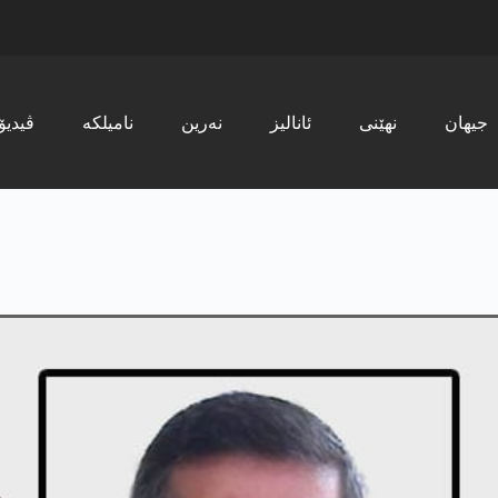
جیھان
نھێنی
ئانالیز
نەرین
نامیلکە
ڤیدیۆ