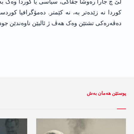
لێ چ جارا رەوشا جڤاکی، سیاسی یا کوردا وەک بەر
کوردا نە زێدەتر بە، نە کێمتر. دەمۆگرافیا کور
دەڤەرەکی تشتێن وەک ھەڤ ژ ئالیێن ناوەندێن جودا
پوستێن ھەمان بەش