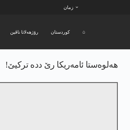
زمان
⌂
کوردستان
رۆژھەلاتا ناڤین
ھەلوەستا ئامەریکا رێ ددە ترکیێ!