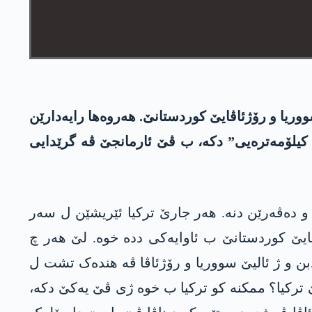
ریا و رۆژئاڤایێ کوردستانێ. ھەروەھا رایەدارێن
رکیا و تایبەتی سەرۆککۆمارێ ترکیا تایب ئەردۆگان جاردن بەحسا تەمام کرنا “کۆریدۆرا ئەولەھیێ یا 30 کیلۆمەترەیی” دکە، ب ڤێ ئارمانجێ ڤە گرێدایی
ێ و دەڤەرێن دنە. ھەر جارێ ترکیا ئێریشێن ل سەر
ڤایێ کوردستانێ ب ئاوایەکی ددە خوە. لێ ھەر چ
ن و ژ ئالیێ سووریا و رۆژئاڤا ڤە ھندەک تشت ل
ێ ترکیا؟ ممکنە کو ترکیا ب خوە ژی ڤێ یەکێ دکە،