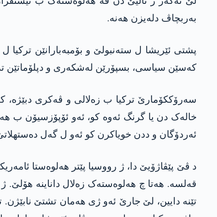
لێ ئەگەر ژ ئالیێ دن ڤە ھەلوەستەک ب ئیستقرار ب
بەربچاڤ دلەیزن ھەنە.
پشتی ئێریشا ل ستەنبولێ و بۆمبەبارانێن ترکیا ل 
کەسێن سیاسی، بسپۆرێن لەشکەری و دپلۆماتێن تر
سەرۆککۆمارێ ترکیا ب زەلالی و ڤەکری دبێژە، کە
خالەک دن یا گرنگ ئەوە کو، ئەو ئۆپۆزسیۆن ب ھە
ئەردۆگان و ددن خویاکرن کو ئەو ل گەل دەستھلاتێ
د ڤێ پێڤاژۆیێ دا، ژ رووسیا پێتر ھەلوەستا ئامەریک
قەلسە. ھەتا چ ھەلوەستەک زەلال داناینە ھۆلێ. ژ ئا
تێنە دایین، لێ جارێ ئەو ژی ھەمان تشتێ نابێژن. ت