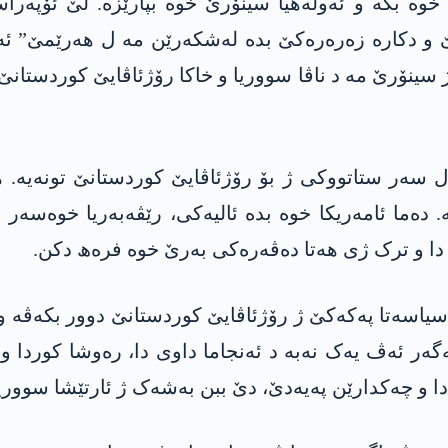
خوە بکە و ئەولەھیا سینۆرێ خوە بپارێزە. لێ ئۆپەراس
دکارە زەرەرەکێ بدە لەشکەرێن مە ل ھەرێمێ” ئەڤە
 ھوونێ دەمانا 30 کیلۆمەترەیی ژ سینۆرێ مە د ناڤا سووریا و خاکا رۆژئ
 سەر ستاتووکی ژ بۆ رۆژئاڤایێ کوردستانێ تونەیە. ھ
 دەما ئامەریکا خوە بدە ئالیەکی، رێڤەبەریا خوەسەر تێ
دا و ترک ژی ھەتا دەڤەرەکی بەرێ خوە فرەھ دکن.
سەتا پەکەکێ ژ رۆژئاڤایێ کوردستانێ دوور بکەڤە و کور
ەگەر ئەڤ یەک نەبە د ئەنجاما داوی دا، رەوشا کوردا
دا و چەکدارێن پەیەدێ، دێ ببن بەشەک ژ ئارتێشا سووریا