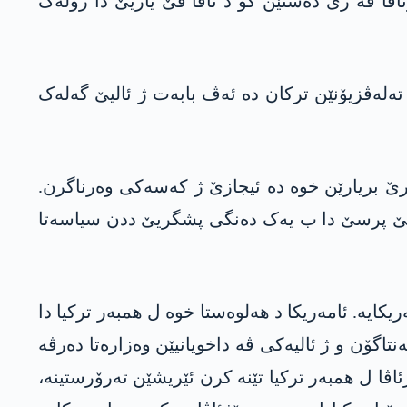
اڤا ڤە ژی دەستێن کو د ناڤا ڤێ یاریێ دا رۆلەک
 تەلەڤزیۆنێن ترکان دە ئەڤ بابەت ژ ئالیێ گەلەک
رێ بریارێن خوە دە ئیجازێ ژ کەسەکی وەرناگرن.
د ڤێ پرسێ دا ب یەک دەنگی پشگریێ ددن سیاسەتا
یکایە. ئامەریکا د ھەلوەستا خوە ل ھمبەر ترکیا دا
نتاگۆن و ژ ئالیەکی ڤە داخویانیێن وەزارەتا دەرڤە
اڤا ل ھمبەر ترکیا تێنە کرن ئێریشێن تەرۆرستینە،