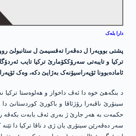
دارا بلەک
پشتی بوویەرا ل دەڤەرا تەقسیمێ ل ستانبولێ روود
ئامادەبوونا ئۆپەراسیۆنەک بەژایێ دکە، وەک ئۆپەر
د بنگەھێ خوە دا ئەڤ داخواز و ھەلوەستا ترکیا نە
سینۆرێ ناڤبەرا رۆژئاڤا و باکورێ کوردستانێ دا
حکمەت بە ھەر جارێ ژ بەری ئەڤ بابەت بکەڤە رۆژ
سەر دەڤەرێن سینۆری یان ژی د ناڤا ترکیا دا تێنە