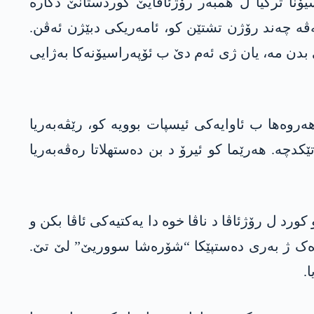
یۆنا ترکیا ل ھمبەر رۆژئاڤایێ کوردستانێ دکارە
 چەند رۆژن تشتێن کو، ئامەریکی دبێژن ئەڤن.
اڤایێ کوردستانێ بدن مە، یان ژی ئەم دێ ب ئۆپەراسیۆنەکا بەژایی
ەروەھا ب ئاوایەکی ئیسپات بوویە کو، رێڤەبەریا
کدچە. ھەرێما کو ئیرۆ د بن دەستھلاتا رەڤەبەریا
د ل رۆژئاڤا د ناڤا خوە دا یەکتیەکی ئاڤا بکن و
 وەک ژ بەری دەستپێکا “شۆرەشا سووریێ” لێ تێ.
.