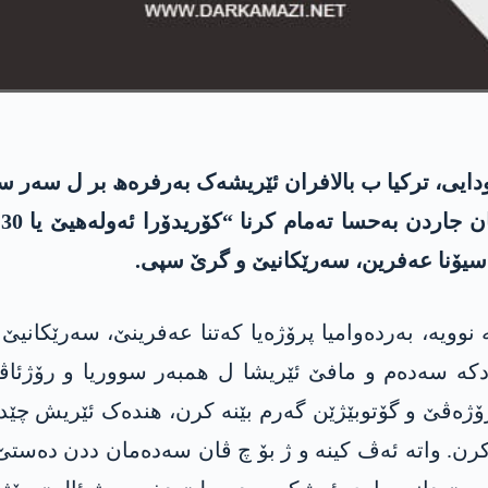
ایی، ترکیا ب بالافران ئێریشەک بەرفرەھ بر ل سەر سوو
ت
اسیۆنا عەفرین، سەرێکانیێ و گرێ سپی.
 نوویە، بەردەوامیا پرۆژەیا کەتنا عەفرینێ، سەرێکانی
 دکە سەدەم و مافێ ئێریشا ل ھمبەر سووریا و رۆژئا
ەڤێ و گۆتوبێژێن گەرم بێنە کرن، ھندەک ئێریش چێدب
 کرن. واتە ئەڤ کینە و ژ بۆ چ ڤان سەدەمان ددن دەست