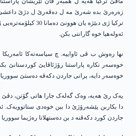
مافێ ترکیا ھەیە ل ھمبەر ڤان ئێریشان پاراستنا 
زەرەرێ بدە شەرێ مە ل دەڤەرێ ل دژێ داعشێ و 
ترکیا ژی دبێژە یان
ئەولەھیا خوە گارانتی بکن.
نھا رەوش ب ڤی ئاواییە. چ سیاسەتەکا ئامەریکا ل
خوەسەر نکارە پاراستنا رۆژئاڤایێ کوردستانێ بکە.
خوەسەر دایە، پرانی جاردن دکەڤە دەستێ سووریا 
یەک رێ ھەیە، وەک گەلەک جارا ھاتی گۆتن، دڤێ سیا
دا بکاربن پێشەرۆژێ دا ببن خوەدی ستاتوویەک. ئ
جاردن کورد دکەڤنە د بن دەستھلاتا رەژیما سووریا 