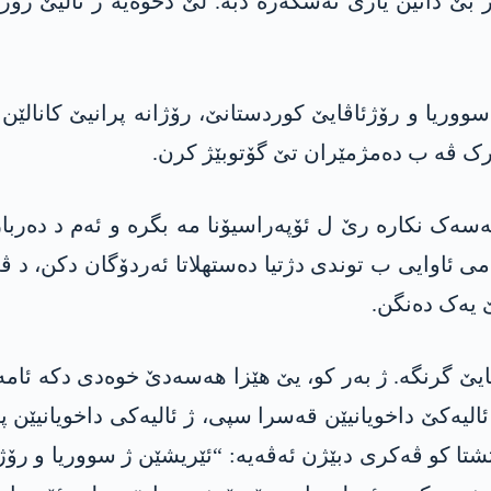
ێ دانین یاری ئەشکەرە دبە. لێ دخوەیە ژ ئالیێ رۆژئ
سووریا و رۆژئاڤایێ کوردستانێ، رۆژانە پرانیێ کانالێن
ک ڤە ب دەمژمێران تێ گۆتوبێژ کرن.
سەک نکارە رێ ل ئۆپەراسیۆنا مە بگرە و ئەم د دەربا
می ئاوایی ب توندی دژتیا دەستھلاتا ئەردۆگان دکن، 
 یەک دەنگن.
ایێ گرنگە. ژ بەر کو، یێ ھێزا ھەسەدێ خوەدی دکە ئامەر
لیەکێ داخویانیێن قەسرا سپی، ژ ئالیەکی داخویانیێن پە
شتا کو ڤەکری دبێژن ئەڤەیە: “ئێریشێن ژ سووریا و رۆژئ