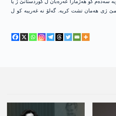
یە سەدەم کو ھەژمارا عەرەبان ل کوردستانێ ژ یا
رێمێ ژی ھەمان تشت کریە. گەلۆ نە غەریبە کو ل