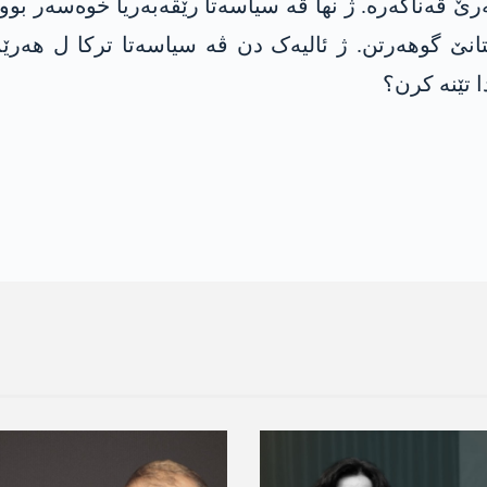
ێ ڤەناگەرە. ژ نھا ڤە سیاسەتا رێڤەبەریا خوەسەر بوو
دستانێ گوھەرتن. ژ ئالیەک دن ڤە سیاسەتا ترکا ل ھە
 تێنە کرن؟