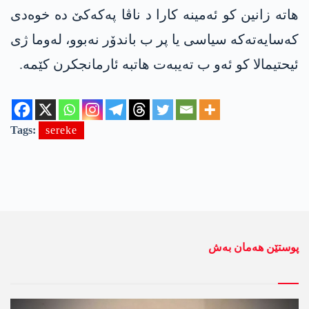
هاتە زانین کو ئەمینە کارا د ناڤا په‌كه‌كێ دە خوەدی
کەسایەتەکە سیاسی یا پر ب باندۆر نەبوو، له‌وما ژی
ئیحتیمالا کو ئەو ب تەیبەت هاتبە ئارمانجکرن کێمە.
Tags:
sereke
پوستێن ھەمان بەش