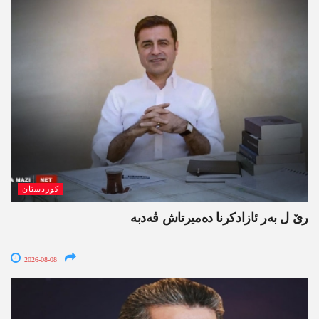
کوردستان
رێ ل بەر ئازادکرنا دەمیرتاش ڤەدبە
2026-08-08