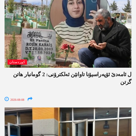
کوردستان
ل ئامەدێ ئۆپەراسیۆنا تاوانێن ئەلکترۆنی: 2 گومانبار ھاتن
گرتن
2026-08-08