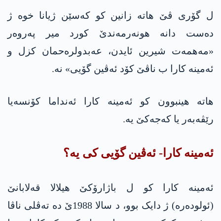
ل گۆری ڤێ هاتە زانین کو کەسێن ژیانا خوە ژ
دەست دانە هونەرمەندێ کورد میر پەروەر
«مەهمەت شیرین ئایدن، عه‌بدولره‌حمان کزل و
ئەمینە کارا ب ناڤێ کۆد ئەڤین گۆیی» نە.
هاتە هینبوون کو ئەمینە کارا ئەنداما کۆنسەیا
رێڤەبەر یا كه‌جه‌كێ یە.
ئەمینە کارا- ئەڤین گۆیی کی یە؟
ئەمینە کارا کو ل باژارۆکێ هیلالا قەلابانێ
(ئولودەرە) ژ دایک بوو، د سالا 1988ێ دە تەڤلی ناڤا