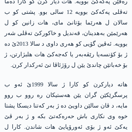
رەفێن په‌كه‌كێ بوویە. هات دیار کرن کو کارا دەما
تەڤلی په‌كه‌كێ بوویە 12 سالی بوو. پشتی کو ب
سالان ل هەرێما بۆتانێ مای، هات زانین کو ل
هەرێمێن بەهدینان، قەندیل و خاكورکێ تەڤلی شەر
بوویە. ئەڤین گۆیی کو هەری داوی د سالا 2013ێ دە
ژ بۆ کۆنسەیا رێڤەبەر یا كه‌جه‌كێ هات هلبژارتن، ژ
بۆ خەباتێن چاندێ یێن ل رۆژئاڤا تێ ئەرکدار کرن.
هاتە دیارکرن کو کارا ژ سالا 1999ێ ئه‌و ب
پرسگرێکێن گران یێن هه‌ستیكان رە روو ب روو
مایە، د ڤان سالێن داویێ دە ژ بەر کەتنا دیسکا پشتا
خوە وی نکاری باش حەرەکەتێ بکە و ژ بەر ڤێ
یەکێ ئه‌و ژ بۆی ئه‌ورۆپایێ هات شاندن. کارا ل