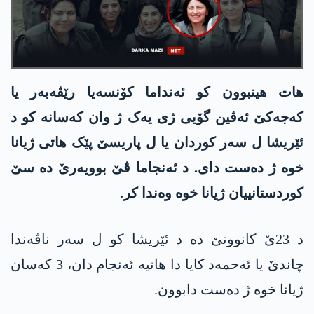
هات هینبوون کو ئەنداما کۆنسەیا رێڤەبەر یا
كه‌جه‌كێ ئەڤین گۆیی ژی یەک ژ وان کەسانە کو د
ئێریشا ل سەر کوردان یا ل پاریسێ پێک هاتی ژیانا
خوە ژ دەست دای. د ئەنجاما ڤێ بوویەرێ دە سێ
کوردستانییان ژیانا خوە وەندا کر.
د 23ێ کانوونێ دە د ئێریشا کو ل سه‌ر ناڤەندا
چاندێ یا ئەحمەد کایا دا هاتیه‌ ئه‌نجام دان، 3 کەسان
ژیانا خوە ژ دەست دابوون.