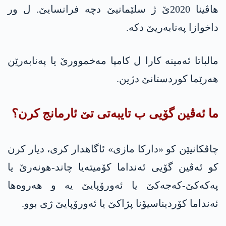
هاڤینا 2020ێ ژ سلێمانیێ دچە فرانسایێ. ل ور
داخوازا پەنابەریێ دکە.
مالباتا ئەمینە کارا ل کامپا مەخموورێ یا پەنابەرێن
هەرێما کوردستانێ دژین.
ما ئەڤین گۆیی ب تایبەتی تێ ئارمانج کرن؟
چاڤکانیێن کو «دارکا مازی» ئاگاهدار کری، دیار کرن
کو ئەڤین گۆیی ئەنداما کۆمیتەیا چاند-هونەرێ یا
په‌كه‌كێ-كه‌جه‌كێ یا ئەورۆپایێ یە و هەروه‌ها
ئەنداما کۆردیناسیۆنا پژاکێ یا ئەورۆپایێ ژی بوو.