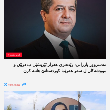
کوردستان
مەسروور بارزانی: زێدەتری ھەزار ئێریشێن ب درۆن و
مووشەکان ل سەر ھەرێما کوردستانێ ھاتنە کرن
2026-08-08