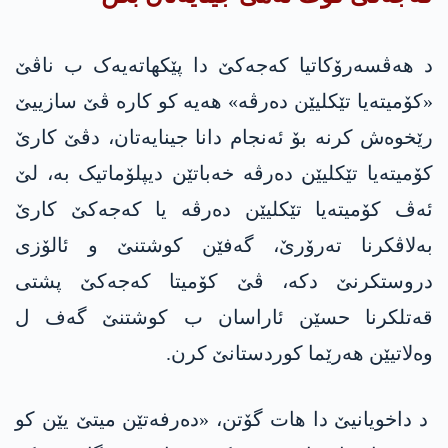
د هەڤسەرۆکاتیا كه‌جه‌كێ دا پێکهاتەیەک ب ناڤێ
«کۆمیتەیا تێکلیێن دەرڤە» هەیە کو کارە ڤێ سازییێ
رێخوه‌ش كرنه‌ بۆ ئه‌نجام دانا جینایەتان، دڤێ کارێ
کۆمیتەیا تێکلیێن دەرڤە خەباتێن دیپلۆماتیک بە، لێ
ئەڤ کۆمیتەیا تێکلیێن دەرڤە یا كه‌جه‌كێ کارێ
بەلاڤکرنا تەرۆرێ، گەفێن کوشتنێ و ئالۆزی
دروستکرنێ دكه‌، ڤێ کۆمیتا كه‌جه‌كێ پشتی
قەتلکرنا حسێن ئاراسان ب کوشتنێ گەف ل
وەلاتیێن هەرێما کوردستانێ کرن.
د داخویانیێ دا هات گۆتن، «دەرفەتێن میتێ یێن کو