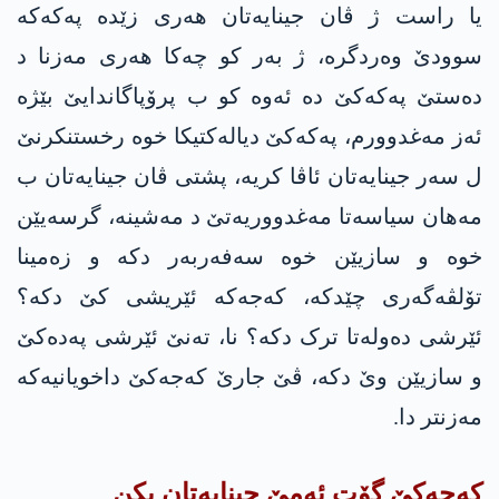
یا راست ژ ڤان جینایەتان هەری زێدە په‌كه‌كە
سوودێ وەردگرە، ژ بەر کو چەکا هەری مەزنا د
دەستێ په‌كه‌كێ دە ئەوە کو ب پرۆپاگاندایێ بێژە
ئەز مەغدوورم، په‌كه‌كێ دیالەکتیکا خوە رخستنکرنێ
ل سەر جینایەتان ئاڤا کریە، پشتی ڤان جینایەتان ب
مەهان سیاسەتا مەغدووریەتێ د مەشینە، گرسەیێن
خوە و سازیێن خوە سەفەربەر دکە و زەمینا
تۆلڤەگەری چێدکە، كه‌جه‌كە ئێریشی کێ دکە؟
ئێرشی دەولەتا ترک دکە؟ نا، تەنێ ئێرشی په‌ده‌كێ
و سازیێن وێ دکە، ڤێ جارێ كه‌جه‌كێ داخویانیەکە
مەزنتر دا.
كه‌جه‌كێ گۆت ئەمێ جینایەتان بکن