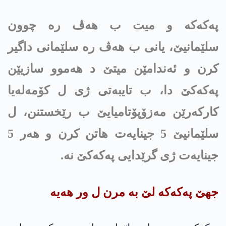
په‌كه‌كە و میت ب هەڤ رە چوون
سلێمانیێ، یانی ب هەڤ رە سلێمانی داگیر
کرن و ئەندامێن میتێ د هەموو سازیێن
په‌كه‌كێ دا، ب تایبەتی ژی ل کۆمەلەیا
کارکەرێن مەزۆپۆتامیایێ ب رێخستنن، ل
سلێمانیێ 5 جینایەت هاتن کرن و هەر 5
جینایەت ژی گرێدایی په‌كه‌كێ نە.
جهێ په‌كه‌كه‌ لێ بە مرن ل ور هەیە