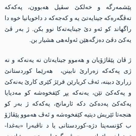
پێشمەرگە و خەلکێ سڤیل هەبوون، په‌كه‌كە
تەڤگەرەکە جینایەتێ یە و كه‌جه‌كە د داخویانیا خوە دا
راگهاند کو ئەو دێ جینایەتەکا نوو بکن. ژ بەر ڤێ
یەکێ دڤێ دەزگەهێن ئەولەهی هشیار بن.
ژ ڤان پێڤاژۆیان و هەموو جینایەتان نە یه‌نه‌كە و نە
ژی په‌كه‌كە زەرارێ نابینن، هەرێما کوردستانێ
زرارێ دبینە، ئەڤ کریارێن قرێژ کێری کارێ یه‌نه‌كێ
و په‌كه‌كێ تێن، یه‌نه‌كە پڕ کێفخوەشە کو مەدیایا
په‌كه‌كێ په‌ده‌كێ دکە ئارمانج، په‌كه‌كە ژ بەر کو
هنجەتا ئێریش دیتیە کێفخوەشە و ئەڤ هەموو پێڤاژۆ
ب کۆنسەپتا دژه‌-کوردستانی یا د ناڤبەرا «بەغدا-