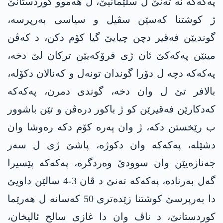
په‌كه‌كە نە تەنێ ل سلێمانیێ، ل هەموو کوردستانێ
ژ کوشتنا کەسێن سڤیل و سیاسی بەرپرسە،
گوندیێن فەقیر دچن چیایێ گیا کۆم دکن، د کەڤن
مینێن په‌كه‌كێ ئان ژی فرۆکەیێن ترکان لێ دخە،
په‌كه‌كە دچە ل دۆرا گوندان تونەل و که‌نالان دکۆلە،
بالافر تێ ل وان دخە، گوندی دمرن، په‌كه‌كە
کەدکارێن فەقیرێن کو ژ باکور درەڤن و تێن باشوور
ب رێخستن دکە، ژ وان پەرە کۆم دکە رەوشا وان
دشێلە، په‌كه‌كە وان دکوژە، پاشێ ژی ل سەر
جەنازەیێن وان سوودێ وەردگرە، په‌كه‌كە پێسیرا
گەل بەرنادە، په‌كه‌كە تەنێ د ڤان 3-4 سالێن داویێ
دا بەرپرسێ کوشتنا زێدەتری 50 کەسانه‌ ل هەرێما
کوردستانێ، د ناڤ وان دا غازی سالح ئالیخان،