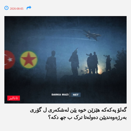
2026-08-05
ئانالیز
گەلۆ پەکەکە ھێزێن خوە یێن لەشکەری ل گۆری
بەرژەوەندیێن دەولەتا ترک ب جھ دکە؟