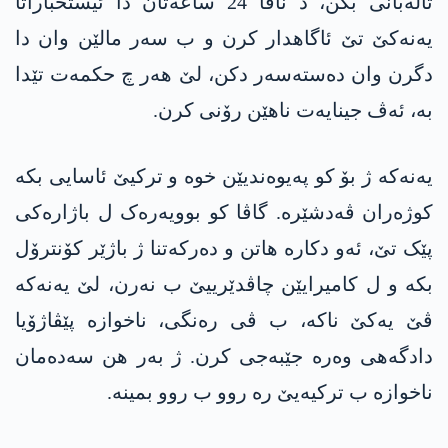
تالەبانی بکن، د ناڤا 24 ساعەتان دا ئیستخباراتا
یه‌نه‌كێ تێ ئاگاهدار کرن و ب سەر مالێن وان دا
دگرن وان دەستەسەر دکن، لێ هەر چ حکمەت تێدا
به‌، ئەڤ جینایەت ناهێن رۆنی کرن.
یه‌نه‌كە ژ بۆ كو په‌یوه‌ندیێن خوە و ترکیێ ئاسایی بکە
کوژەران ڤەدشێرە. گاڤا کو بوویەرەک ل باژارەکی
پێک تێ، ئەو دكاره‌ هاتن و دەرکەتنا ژ باژێر کۆنترۆل
بکە و ل كامیرایێن چاڤدێرییێ ب نەرن، لێ یه‌نه‌كە
ڤێ یەکێ ناکە، ب ڤی رەنگی، ناخوازە پێڤاژۆیا
دادگەهی وەرە جێبەجی کرن. ژ بەر هن سەدەمان
ناخوازە ب ترکیەیێ رە روو ب روو بمینە.