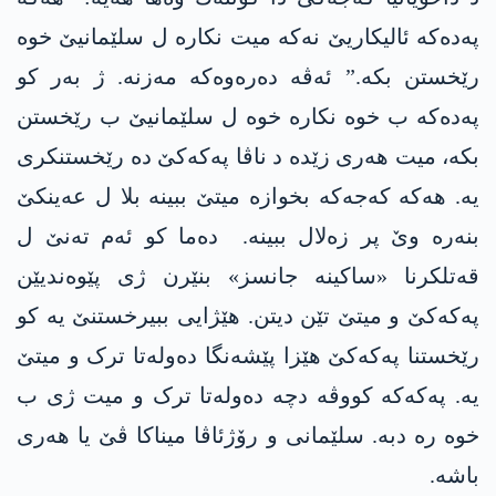
په‌ده‌كە ئالیکاریێ نەکە میت نکارە ل سلێمانیێ خوە
رێخستن بکە.” ئەڤه‌ دەرەوەکە مەزنە. ژ بەر کو
په‌ده‌كە ب خوە نکارە خوە ل سلێمانیێ ب رێخستن
بکە، میت هەری زێدە د ناڤا په‌كه‌كێ دە رێخستنکری
یە. هەکە كه‌جه‌كە بخوازە میتێ ببینە بلا ل عەینكێ
بنەرە وێ پر زەلال ببینە. دەما کو ئەم تەنێ ل
قەتلکرنا «ساکینە جانسز» بنێرن ژی پێوەندیێن
په‌كه‌كێ و میتێ تێن دیتن. هێژایی ببیرخستنێ یە کو
رێخستنا په‌كه‌كێ هێزا پێشەنگا دەولەتا ترک و میتێ
یە. په‌كه‌كە کووڤە دچە دەولەتا ترک و میت ژی ب
خوە رە دبە. سلێمانی و رۆژئاڤا میناکا ڤێ یا هەری
باشە.