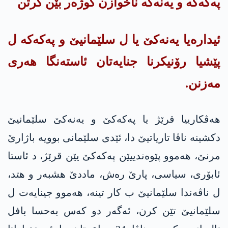
په‌كه‌كە و یه‌نه‌كە ناخوازن کوژەر بێن گرتن
ئیدارەیا یه‌نه‌كێ یا ل سلێمانیێ و په‌كه‌كه‌ ل
پێشیا رۆنیکرنا جنایەتان ئاستەنگا هەری
مەزنن.
هەڤکارییا قرێژ یا په‌كه‌كێ و یه‌نه‌كێ سلێمانیێ
دکشینە ناڤا تاریاتیێ دا، ئێدی سلێمانی بوویە باژارێ
مرنێ، هەموو پێوەندییێن په‌كه‌كێ یێن قرێژ، د ئاستا
ئابۆری، سیاسی، پارێ رەش، ماددێ هشبەر و هتد،
ل ناڤەندا سلێمانیێ ب کار تینە، هەموو جینایەت ل
سلێمانیێ تێن کرن، ئەگەر دو کەس بەحسا بافل