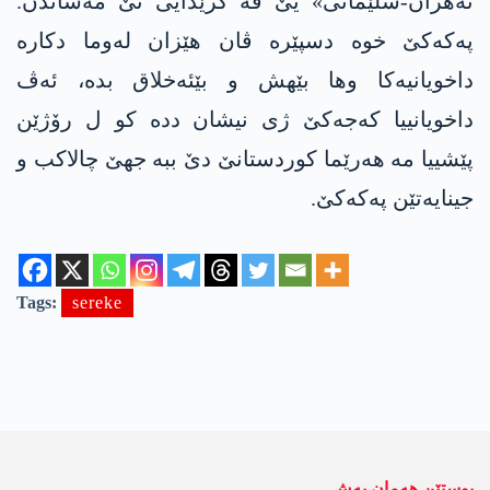
تەهران-سلێمانی» یێ ڤە گرێدایی تێ مەشاندن.
په‌كه‌كێ خوە دسپێرە ڤان هێزان له‌وما دکارە
داخویانیەکا وها بێهش و بێئەخلاق بدە، ئەڤ
داخویانییا كه‌جه‌كێ ژی نیشان ددە کو ل رۆژێن
پێشییا مە هەرێما کوردستانێ دێ ببە جهێ چالاکب و
جینایەتێن په‌كه‌كێ.
Tags:
sereke
پوستێن ھەمان بەش