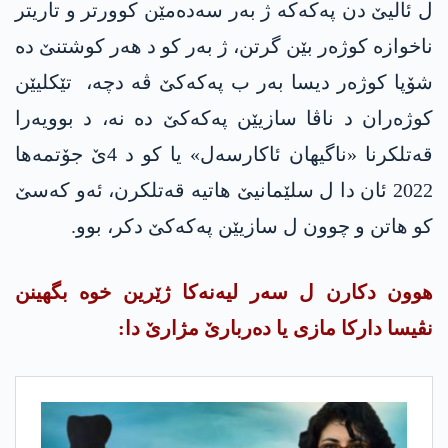
ل ئالیێ دن په‌كه‌كە ژ بەر سەدەمێن کوورتر و تاریتر
ناخوازە کوژەر بێن گرتن، ژ بەر کو د هەر کوشتنێ دە
شۆپا کوژەر دیسا بەر ب په‌كه‌كێ ڤە دچە، تێکلیێن
کوژەران د ناڤا سازیێن په‌كه‌كێ دە نە، د بوویەرا
قەتلکرنا «ناگیهان ئاکارسەل» یا کو د 4ێ جۆتمەها
2022 ئان دا ل سلێمانیێ هاتیه‌ قەتلکرن، ئەو کەسێ
کو هاتن و چوون ل سازیێن په‌كه‌كێ دکر، بوو.
هوون دکارن ل سەر لیه‌نه‌كا ژێرین خوە بگهینن
نڤیسا دارکا مازی یا دەربارێ مژارێ دا: