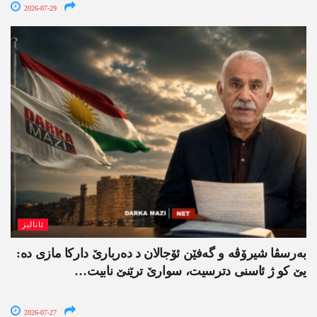
2026-07-29
ئانالیز
بەرسڤا شیرۆڤە و گەفێن ئۆجالان د دەربارێ دارکا مازی دە:
یێ کو ژ ئاسنی دترسیت، سوارێ ترێنێ نابیت…
2026-07-27