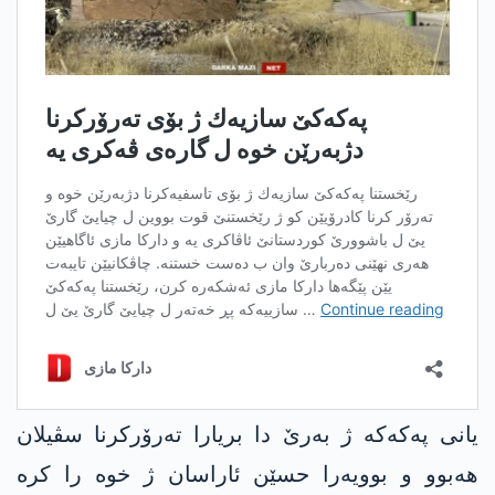
یانی په‌كه‌كە ژ بەرێ دا بریارا تەرۆرکرنا سڤیلان
هەبوو و بوویەرا حسێن ئاراسان ژ خوە را کرە