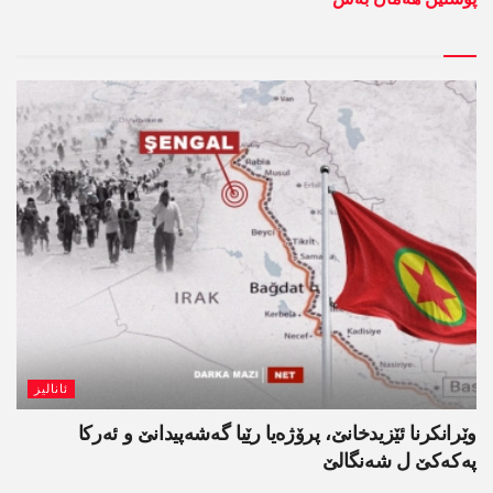
ئانالیز
وێرانکرنا ئێزیدخانێ، پرۆژەیا رێیا گەشەپیدانێ و ئەرکا
پەکەکێ ل شەنگالێ