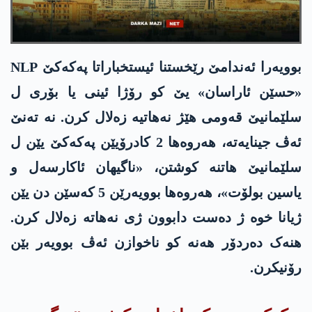
بوویەرا ئه‌ندامێ رێخستنا ئیستخباراتا په‌كه‌كێ NLP
«حسێن ئاراسان» یێ کو رۆژا ئینی یا بۆری ل
سلێمانیێ قەومی هێژ نەهاتیە زەلال کرن. نە تەنێ
ئەڤ جینایەته‌، هەروه‌ها 2 کادرۆیێن په‌كه‌كێ یێن ل
سلێمانیێ هاتنه‌ کوشتن، «ناگیهان ئاکارسەل و
یاسین بولۆت»، هەروه‌ها بوویەرێن 5 کەسێن دن یێن
ژیانا خوە ژ دەست دابوون ژی نەهاته‌ زەلال کرن.
هنەک دەردۆر هەنە کو ناخوازن ئەڤ بوویەر بێن
رۆنیکرن.