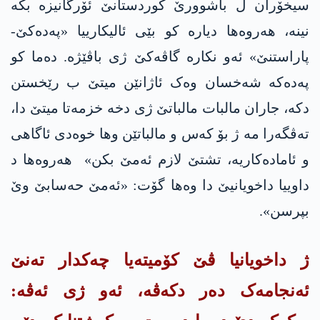
سیخۆران ل باشوورێ کوردستانێ ئۆرگانیزە بکە
نینە، هەروه‌ها دیارە کو بێی ئالیکارییا «په‌ده‌كێ-
پاراستنێ» ئەو نکارە گاڤەکێ ژی باڤێژە. دەما کو
په‌ده‌كە شەخسان وەک ئاژانێن میتێ ب رێخستن
دکە، جاران مالبات مالباتێ ژی دخە خزمەتا میتێ دا،
تەڤگەرا مە ژ بۆ کەس و مالباتێن وها خوەدی ئاگاهی
و ئامادەکاریە، تشتێ لازم ئەمێ بکن» هەروه‌ها د
داوییا داخویانیێ دا وه‌ها گۆت: «ئەمێ حەسابێ وێ
بپرسن».
ژ داخویانیا ڤێ کۆمیتەیا چەکدار تەنێ
ئەنجامەک دەر دکەڤە، ئەو ژی ئەڤە: