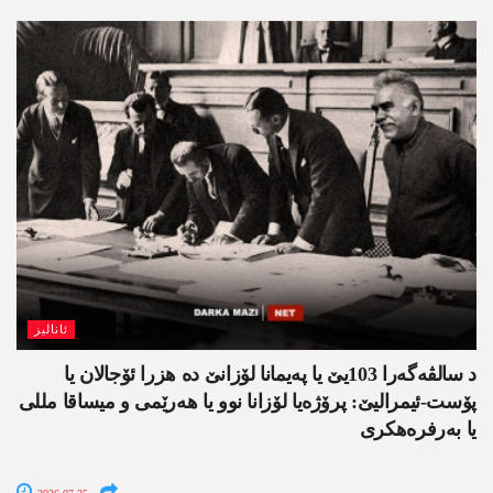
ئانالیز
د سالڤەگەرا 103یێ یا پەیمانا لۆزانێ دە هزرا ئۆجالان یا
پۆست-ئیمرالیێ: پرۆژەیا لۆزانا نوو یا ھەرێمی و میساقا مللی
یا بەرفرەھکری