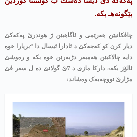
په‌كه‌كە دێ دیسا دەست ب کوشتنا کوردێن
بێگونەهـ بکە.
چاڤکانیێن هەرێمی و ئاگاهیێن ژ هوندرێ په‌كه‌كێ
دیار کرن کو كه‌جه‌كێ د ئادارا ئیسال دا “بریارا خوە
دایە چالاکیێن هەمبەر دژبه‌رێن خوە بکە و رەوشێ
ئالۆز بکە» دارکا مازی د 7ێ گولانێ دە ل سەر ڤێ
مژارێ نووچەیەک وەشاند: