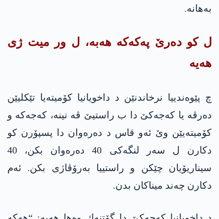
به‌هانه‌.
ل کو دەرێ په‌كه‌كە هەبە، ل ور میت ژی
هەیە
چ پێوه‌ندییا نرخاندنێن د داخویانیا کۆمیتەیا تێکلیێن
دەرڤە یا كه‌جه‌كێ دا ب راستیێ ڤه‌ نینە، كه‌جه‌كە و
کۆمیتەیێن وێ ئەو قاس د دەرەوان دا پسپۆرن كو
دکارن ل سەر لنگەکی 40 دەرەوان بکن، 40
سیناریۆیان چێکن و راستییا بەرۆڤاژی بکن. ئەم
دکارن چەند میناکان بدن.
د داخویانیا كه‌جه‌كێ دا گۆتنه‌ك وه‌ها هەیە: “هەکە