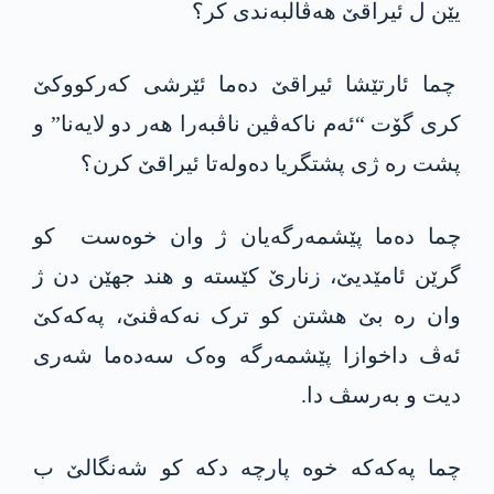
یێن ل ئیراقێ ھەڤالبەندی کر؟
چما ئارتێشا ئیراقێ دەما ئێرشی کەرکووکێ
کری گۆت “ئەم ناکەڤین ناڤبەرا ھەر دو لایەنا” و
پشت رە ژی پشتگریا دەولەتا ئیراقێ کرن؟
چما دەما پێشمەرگەیان ژ وان خوەست کو
گرێن ئامێدیێ، زنارێ کێستە و ھند جھێن دن ژ
وان رە بێ ھشتن کو ترک نەکەڤنێ، پەکەکێ
ئەڤ داخوازا پێشمەرگە وەک سەدەما شەری
دیت و بەرسڤ دا.
چما پەکەکە خوە پارچە دکە کو شەنگالێ ب