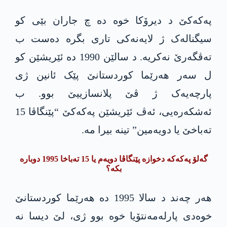
پەکەکێ د دیرۆکا خوە دە چ جاران بێی کو
سیگنالەک ژ لایەنەکی تاری بگرە دەست ب
تەڤگەرێ نەکریە. د سالێن 1990 دە ئێریشێن کو
ل سەر ھەرێما کوردستانێ پێک ئانین ژی
پارچەیەک ژ ڤێ پلانسازییێ بوو. ب
ئەشکەرەیی، ئەڤ ئێریشێن پەکەکێ “پێنگاڤا 15
تەباخێ یا دویەمین” تینە بیرا مە.
گەلۆ پەکەکە دخوازە پێنگاڤا دویەم یا 15 تەباخا 1995 دوبارە
بکە؟
ھەر چەند د سالا 1995 دە ھەرێما کوردستانێ
خوەدی پارلەمەنتۆیا خوە بوو ژی، لێ دیسا نە