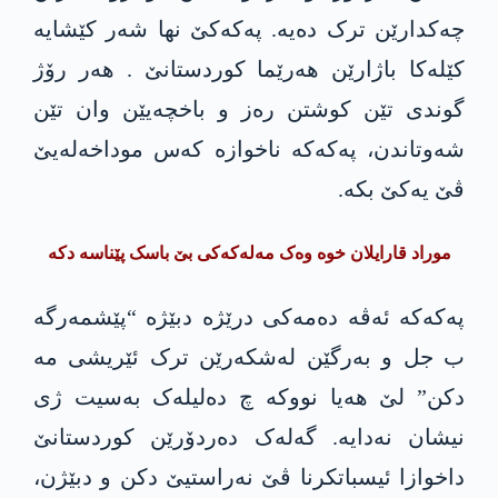
چەکدارێن ترک دەیە. پەکەکێ نھا شەر کێشایە
کێلەکا باژارێن ھەرێما کوردستانێ . ھەر رۆژ
گوندی تێن کوشتن رەز و باخچەیێن وان تێن
شەوتاندن، پەکەکە ناخوازە کەس موداخەلەیێ
ڤێ یەکێ بکە.
موراد قارایلان خوە وەک مەلەکەکی بێ باسک پێناسە دکە
پەکەکە ئەڤە دەمەکی درێژە دبێژە “پێشمەرگە
ب جل و بەرگێن لەشکەرێن ترک ئێریشی مە
دکن” لێ ھەیا نووکە چ دەلیلەک بەسیت ژی
نیشان نەدایە. گەلەک دەردۆرێن کوردستانێ
داخوازا ئیسباتکرنا ڤێ نەراستیێ دکن و دبێژن،