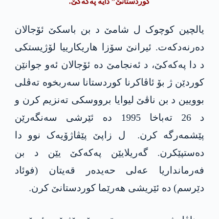
کوردستانێ” دایە پەکەکێ.
یالچین کوچوک ل شامێ د بن باسکێ ئۆجالان
دەرنەدکەت. ئیرانێ سۆزا ھاریکارییا لۆژیستکی
د دا پەکەکێ، د ئەنجامێ دە ئۆجالان ئەو جوانێن
کوردێن ژ بۆ ئاڤاکرنا کوردستانا سەربخوە تەڤلی
بوویین د بن ناڤێ لیوایا برووسکی تەنزیم کرن و
د 26 تەباخا 1995 دە ئێرشی سەنگەرێن
پێشمەرگە کرن. ل زاپێ پێڤاژۆیەک نوو دا
دەستپێکرن. گەریلایێن پەکەکێ یێن د بن
فەرمانداریا عەلی حەیدەر قەیتان (فوئاد
دێرسم) دە ئێریشی ھەرێما کوردستانێ کرن.