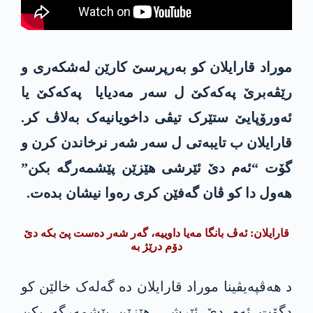
موراد قارایلان کو بەرپرسێ کارێن لەشکەری و
رێڤەبرێ پەکەکێ ل سەر مەدیایا پەکەکێ یا
ئەورۆپایێ ستێرک تیڤی داخویانیەک بەلاڤ کر.
قارایلان ب تایبەتی ل سەر شەر نرخاندن کرن و
گۆت “ئەم دێ ئێرشی ھێزێن پێشمەرگە بکن”
ھەول دا کو ڤان گەفێن کری رەوا نیشان بدەت.
قارایلان: ئەڤ بانگا مەیا داوییە، گەر شەر دەست پێ بکە دێ
دۆم درێژ بە
د ھەڤپەیڤینا موراد قارایلان دە گەلەک خالێن کو
دگۆت ئەم دێ ئێرشی ھێزێن پێشمەرگە بکن