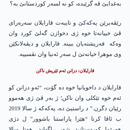
بەغدایێ ڤە گرێبدە، کو نە لسەر کوردستانێ بە؟
رێڤەبرێن پەکەکێ و تایبەت قارایلان سەرەرای
ڤێ خییانەتا خوە ژی دخوازن گەلێ کورد وان
وەکە فەریشتەیان ببینە. قارایلان و دیڤەلانکێن
وی موهرا خیانەتێ ل سەر ئەنیا وان نڤسییە.
قارایلان: دزانن ئەم ئێریش ناکن
قارایلان د داخویانیا خوە دە گۆت، “ئەو دزانن کو
ئەم خوە تێکلی وان ناکن؛ ژ بەر ڤێ ژی ھەموو
رێیان دگرن.” د راستیێ دە، پەکەکە ژ سالا 2019
ب ئاڤا کرنا “ھێزا پاراستنا باشوور” ل دژی
ھەرێما کوردستانێ شەر راگھاند. ھەتا سالا