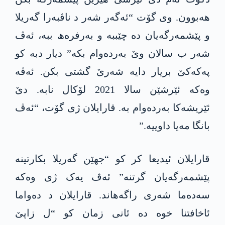
ھەبوون. وی گۆت “ئەگەر شەر د ناڤبەرا گەریلا
و پێشمەرگەیان دە چێببە و بەرفرەھ ببە، ئەڤ
شەر ب سالان وێ بەردەوام بکە” دیار دبە کو
پەکەکێ بریار دایە شەرێ گشتی بکن. ئەڤە
وەکە ئێرشێن سالا 2021 لۆکال نابە. دێ
ئێریشەکا بەردەوام بە. قارایلان ژی گۆت، “ئەڤ
بانگا مەیا داوییە.”
قارایلان ئیدیعا کر کو “جھێن گەریلا بکارتینە
پێشمەرگەیان گرتنە” ئەڤ یەک ژی وەکە
سەدەما شەری راگەهاند. قارایلان د دەواما
ئاخافتنا خوە دە ئانی زمان کو “ل زاپێ