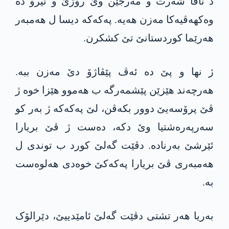
د ناڤا شەرت و مەرجێن وێ رۆژێ و ئیرۆ دە
وەکھەڤیەکا مەزن ھەیە. پەکەکە دیسا ل ھەمبەر
ھەرێما کوردستانێ تێ کشکرن.
ژ نھا و پێ دە ئەڤ پێڤاژۆ دێ مەزن ببە.
ھەرچەند ھێزێن پێشمەرگە ب ھەموو ھێزا خوە ژ
ڤێ پرۆسەیێ دوور بکەڤن، لێ پەکەکە ژ بەر کو
سەرپەرەشتیا وێ دکە، دەست ژ ڤێ بریارا
ئێرشێ بەرنادە. دڤێت گەلێ کورد ب توندی ل
ھەمبەری ڤێ بریارا پەکەکێ خوەدی ھەلوەست
بە.
بەریا ھەر تشتی دڤێت گەلێ ئامێدییێ، دێرالۆک