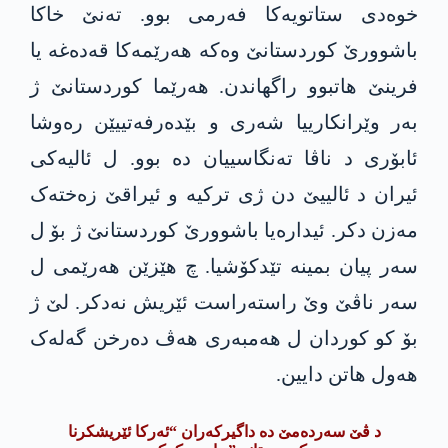
خوەدی ستاتویەکا فەرمی بوو. تەنێ خاکا
باشوورێ کوردستانێ وەکە ھەرێمەکا قەدەغە یا
فرینێ ھاتبوو راگھاندن. ھەرێما کوردستانێ ژ
بەر وێرانکارییا شەری و بێدەرفەتییێن رەوشا
ئابۆری د ناڤا تەنگاسییان دە بوو. ل ئالیەکی
ئیران د ئالییێ دن ژی ترکیە و ئیراقێ زەختەک
مەزن دکر. ئیدارەیا باشوورێ کوردستانێ ژ بۆ ل
سەر پیان بمینە تێدکۆشیا. چ ھێزێن ھەرێمی ل
سەر ناڤێ وێ راستەراست ئێریش نەدکر. لێ ژ
بۆ کو کوردان ل ھەمبەری ھەڤ دەرخن گەلەک
ھەول ھاتن دایین.
د ڤێ سەردەمێ دە داگیرکەران “ئەرکا ئێریشکرنا