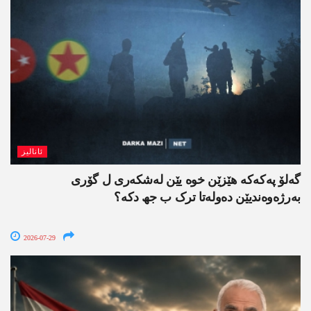
ئانالیز
گەلۆ پەکەکە ھێزێن خوە یێن لەشکەری ل گۆری
بەرژەوەندیێن دەولەتا ترک ب جھ دکە؟
2026-07-29