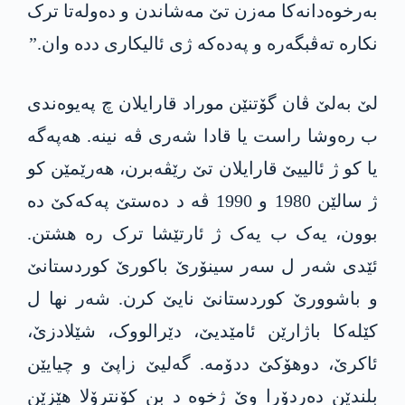
بەرخوەدانەکا مەزن تێ مەشاندن و دەولەتا ترک
نکارە تەڤبگەرە و پەدەکە ژی ئالیکاری ددە وان.”
لێ بەلێ ڤان گۆتنێن موراد قارایلان چ پەیوەندی
ب رەوشا راست یا قادا شەری ڤە نینە. ھەپەگە
یا کو ژ ئالییێ قارایلان تێ رێڤەبرن، ھەرێمێن کو
ژ سالێن 1980 و 1990 ڤە د دەستێ پەکەکێ دە
بوون، یەک ب یەک ژ ئارتێشا ترک رە ھشتن.
ئێدی شەر ل سەر سینۆرێ باکورێ کوردستانێ
و باشوورێ کوردستانێ نایێ کرن. شەر نھا ل
کێلەکا باژارێن ئامێدیێ، دێرالووک، شێلادزێ،
ئاکرێ، دوھۆکێ ددۆمە. گەلیێ زاپێ و چیایێن
بلندێن دەردۆرا وێ ژخوە د بن کۆنترۆلا ھێزێن