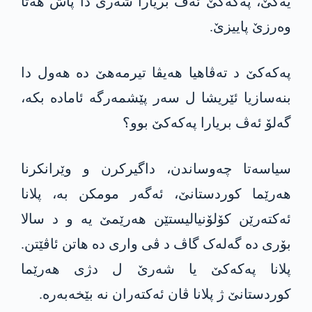
یەکێ، پەکەکێ ئەڤ بریارا شەری دا پاش ھەتا
وەرزێ پاییزێ.
پەکەکێ د تەڤاھیا ھەیڤا تیرمەھێ دە ھەول دا
بنەسازیا ئێریشا ل سەر پێشمەرگە ئامادە بکە،
گەلۆ ئەڤ بریارا پەکەکێ بوو؟
سیاسەتا چەوساندن، داگیرکرن و وێرانکرنا
ھەرێما کوردستانێ، ئەگەر مومکن بە، پلانا
ئەکتەرێن کۆلۆنیالیستێن ھەرێمێ یە و د سالا
بۆری دە گەلەک گاڤ د ڤی واری دە ھاتن ئاڤێتن.
پلانا پەکەکێ یا شەرێ ل دژی ھەرێما
کوردستانێ ژ پلانا ڤان ئەکتەران نە بێخەبەرە.