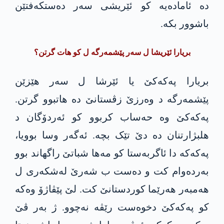
دە ئامادەیە کو ئێریشی سەر دەستکەفتێن
باشوور بکە.
بریارا ئێریشا ل سەر پێشمەرگە ل کو ھات گرتن؟
بریارا پەکەکێ یا ئێرشا ل سەر ھێزێن
پێشمەرگە د وەرزێ زڤستانێ دە ھاتبوو گرتن.
پەکەکێ وە حەساب کربوو کو ئەردۆگان د
ھلبژارتنان دە دێ تێک بچە. ئەگەر وسا بوویا،
پەکەکە دا ئاگربەستا کو مەھا شباتێ راگھاند بوو
بەردەوام کت و دەست ب شەرێ لەشکەری ل
ھەمبەر ھەرێما کوردستانێ کت. لێ پێڤاژۆ وەکە
کو پەکەکێ دخوەست رێڤە نەچوو. ژ بەر ڤێ