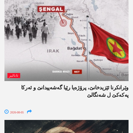
ئانالیز
وێرانکرنا ئێزیدخانێ، پرۆژەیا رێیا گەشەپیدانێ و ئەرکا
پەکەکێ ل شەنگالێ
2026-08-05