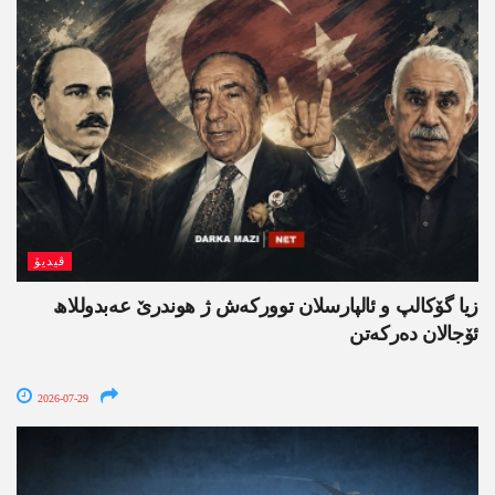
ڤیدیۆ
زیا گۆکالپ و ئالپارسلان توورکەش ژ ھوندرێ عەبدوللاھ
ئۆجالان دەرکەتن
2026-07-29