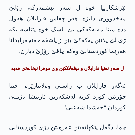
ئێرشکارییا خوە ل سەر پێشمەرگە، رۆلێ
مەخدووری دلیزە. ھەر چقاس قارایلان ھەول
ددە مینا مەلەکەکی بێ باسک خوە پێناسە بکە
ژی لێ پلانێن پەکەکێ یێن ژ پاشڤە خەنجەرلیدانا
ھەرێما کوردستانێ وەکە چاڤێ رۆژێ دیارن.
ل سەر ئەنیا قارایلان و دیڤەلانکێن وی موهرا ئیخانەتێ ھەیە
ئەگەر قارایلان ب راستی وەلاتپارێزە، چما
خۆرتێن کورد کرنە لەشکەرێن ئارتێشا دژمنێ
کوردان “حەشدا شەعبی”
چما، دگەل پێکھاتەیێن عەرەبێن دژی کوردستانێ