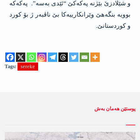
و شێلادزێ بێژنە پەکەکێ “ئێدی بەسە”. پەکەکە
بوویە بنگەھێ وێرانکارییەکا بێ ناڤبەر ژ بۆ کورد
و کوردستانێ.
Tags:
sereke
پوستێن ھەمان بەش