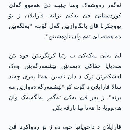
ئەگەر رەوشەک وسا چێببە دێ ھەموو گەلێ
کوردستانێ ڤێ یەکێ بزانە. قارایلان ژ بۆ
پووچکرنا ڤان بانگاوازیێن گەل گۆت، “بەلگەیێن
مە ھەنە، لێ ئەم وان ناوەشینن”.
لێ بەلێ پەکەکێ ب رێیا کرێگرتیێن خوە یێن
مەدیایا جڤاکی دیمەنێن پێشمەرگەیێن وەک
لەشکەرێن ترک د دان ناسین. ھەتا بەری چەند
سالا قارایلان د گۆت کو “پێشمەرگە دەوارێن مە
برنە”. ژ بەر ڤێ یەکێ ئەگەر بەلگەیەک وان
ھەبوویا، دا هەتا نها پارڤە بکن.
قارایلان د داخویانیا خوە دە ژ بۆ رەواکرنا ڤێ