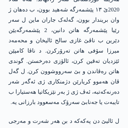
2020ێ ١٣ پێشمەرگە شەھید بوون، ب دەھان ژ
وان بریندار بوون، گەلەک جاران ماین ل سەر
رێیا پێشمەرگە ھاتن دانین، 2 پێشمەرگەیێن
دێرین ب ناڤێ غازی سالح ئالیخان و محەمەد
میرزا سۆفی ھاتن تەرۆرکرن. د ناڤا کامپێن
ئێزدیان تەقین کرن، ئالۆزی دەرخستن. گوندی
ھاتن رەڤاندن و بێ سەرووشوون کرن. ل گەل
ڤان ھەموو کریارێن دژمنکاری ژی ئەگەر شەر
دەرنەکەتبە، ئەڤ ژی ژ بەر نێزیکاتیا ھەستیارا ب
تایبەت یا جەنابێ سەرۆک مەسعوود بارزانی یە.
ل ئالیێ دن پەکەکە د بن ھەر شەرت و مەرجی