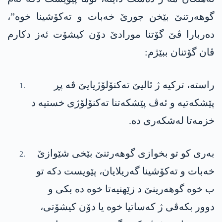
گوهەرتنێ بێخن جورێ خەبات و تەکۆشینا خوە”،
دەربارا ڤێ گۆتنا مورادێ دۆن کیشۆت ئەز دکارم
ڤان گۆتنان ببێژم:
راستە، ترکیە ژ ئالیێ تەکنۆلۆژیایێ ڤە پڕ
پێشکەتیە و ئەڤ پێشکەتنا تەکنۆلۆژی خستیە د
خزمەتا لەشکەری دە.
بەری کو تو بخوازی گوهەرتنێ بێخی شێوازێ
خەبات و تەکۆشینا گەریلایان، پێویست دکە تو
ب خوە گوهەرینێ د زێهنیەتا خوە دە بکی و
دوور بکەڤی ژ کەساتیا خوە یا دۆن کیشۆتی،