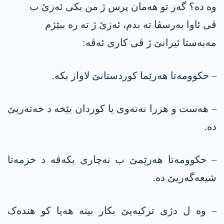
وە دە؟ گەر تو هەمان پرس ژ من بکی ئەزێ ب
ڤی ئاوا بەرسڤا تە بدم، ئەزێ ژ تە رە ببێژم
مەبەستا ئیرانێ ژ ڤی کاری ئەڤە:
– حکوومەتا هەرێما کوردستانێ لاواز بکە.
– هەست و هزرا نەتەوی یا کوردان بێخە د خەتەریێ
دە.
– حکوومەتا هەرێمێ ب نەچاری بکەڤە د خزمەتا
شیعەگەریێ دە.
– وە ل دژی ترکیەیێ بکار بینە هەیا کو هندەک