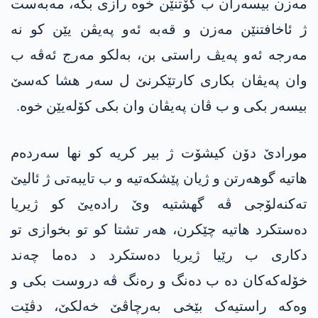
مەزن بیسەران ب گۆتنێن خوە رازی بکە، مەبەست
ژ ئاخافتنێن مەزن و قەبە ئەو پەیڤن یێن کو نە
مەرجە ئەو پەیڤ راستی بن، بەلکو مەرج ئەڤە ب
وان پەیڤان بکاری کارتێکرنێ ل سەر هشا کەسێ
بیسەر بکی و ب ڤان پەیڤان وان بکی کۆلەیێن خوە.
مورادێ دۆن کیشۆت ژ بیر کریە کو نها سەردەم
هاتیە گوهەرتن و ژیان پێشکەتیە و ب تایبەتی ژ ئالیێ
تەکنەلۆجی ڤە گهشتیە وێ رادەیێ کو ژیریا
دەستکرد هاتیە چێکرن، هەر تشتا کو تو بخوازی تو
دکاری ب رێیا ژیریا دەستکرد د دەما چەند
خۆلەکەکان دە ب دەنگ و رەنگ ڤە دروست بکی و
وەکە راستیەک بێخی بەرچاڤێ خەلکێ، دڤێت