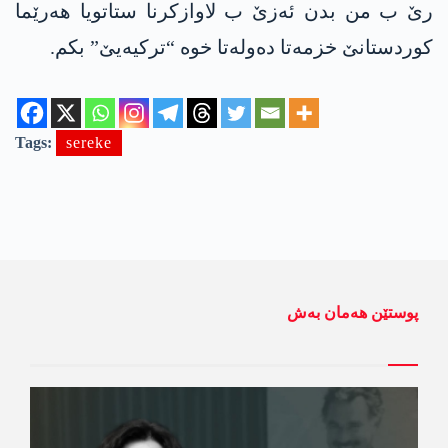
رێ ب من بدن ئەزێ ب لاوازکرنا ستاتویا هەرێما
کوردستانێ خزمەتا دەولەتا خوە “ترکیەیێ” بکم.
Tags:
sereke
پوستێن ھەمان بەش