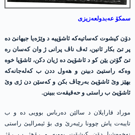
سمکۆ عەبدولعەزیزی
دۆن كیشوت كه‌ساتیه‌كە ئاشۆپیه‌ د وێژه‌یا جیهانێ دە
پر تێ بكار ئانین، ئەڤ ناڤ پرانی ژ وان كه‌سان رە
تێ گۆتن یێن کو د ئاشۆپێ دە ژیان دکن، ئاشۆپا خوە
وەکە راستیێ دبینن و هەول ددن ب کەلەجانەکە
بهێز وێ ئاشۆپێ بەرچاڤ بکن و کەسێن دن ژی وێ
ئاشۆپێ ب راستی و حەقیقەت ببینن.
موراد قارایلان د سالێن دەرباس بوویی دە و ب
تایبەت پاش چوونا رێبەرێ وی بۆ ئیمرالیێ راستی
نەخوەشیا دۆن کیشۆت بوویە و رۆهژ ب رۆژ