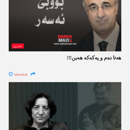
نەرین
ھەتا دەم و پەکەکە ھەبن!!!
2026-08-05