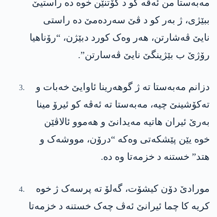
مەبەستا من ئەڤە کو د گۆتنێن خوە دە راستیێ
ببێژی، ژ بەر کو د ڤێ سەردەمێ دە راستی
نایێ ڤەشارتن، هەر وەک کورد دبێژن، “رۆناهیا
رۆژێ ب بێژینگێ نایێ ڤەسارتن”.
دزانم مەبەستا تە ژ گوهەرینا ئاوایێ خەبات و
تەکۆشینێ چیە، مەبەستا تە ئەڤە کو ئیرۆ مینا
بەرێ ئیران هاتیە مەیدانێ و هەموو ئالاڤێن
خوە یێن پێشکەتی وەکە “درۆن، مووشەک و
هتد” خستنە د خزمەتا وە دە.
مورادێ دۆن کیشۆت، گەلۆ تە پرسەک ژ خوە
کریە کا چما ئیرانێ ئەڤ چەک خستنە د خزمەتا