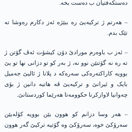
دەستکەفتیان ب دەست بخە.
– هەرتم ژ ترکیەیێ رە ببێژە ئەز دکارم رەوشا تە
تێک بدم.
– ئەز ب باوەرم مورادێ دۆن کیشۆت ئەڤ گۆتن ژ
تە رە نە گۆتنێن نوو نە، ژ بەر کو تو دزانی نها تو یێ
بوویە کاراکتەرەکی سەرەکە د پلانا ژ ئالیێ جەمیل
بایک و ئیرانێ و ترکیەیێ ڤە هاتیە دانین ژ بۆی
چەوانیا لاوازکرنا حکوومەتا هەرێما کوردستانێ.
– هەر وسا دزانم کو هوون یێن بوویە کۆلەیێن
سەرۆکێ خوە، سەرۆکێ وە گۆتیە ترکیێ گەر هوون