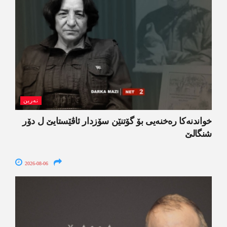
نەرین
خواندنه‌كا رەخنەیی بۆ گۆتنێن سۆزدار ئاڤێستایێ ل دۆر
شنگالێ
2026-08-06