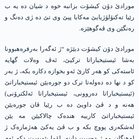
مورادێ دۆن کیشۆت بزانبە خوە د شیان دە یە ب
رێیا تەکنۆلۆژیایێ مەکابا پیێ وی تێ دە ژی دەنگ و
رەنگێن وی ڤەگوهێزە.
مورادێ دۆن کیشۆت دبێژە “ژ ئەگەرا بەرفرەهبوونا
بەشا ئیستیخباراتا ترکیێ، ئەڤ وەلات گهایە
ئاستەکی کو هەر کارێ ئەو بخوازە دکارە بکە، ژ بەر
کو د نها دە دەولەتا ترک دو جورەیێن ئیستیخباراتێ
(ئیستیخباراتا دەروونی، ئیستیخباراتا ئەلکترۆنی)
هەنە و د ڤێ داویێ دە ب رێیا ڤان جورەیێن
ئیستیخباراتێ کارییە هندەک چالاکیێن مە یێن
لەشکەری پووچ بکە و ب ڤێ یەکێ هەژمارەک ژ
لەهنگان مە ژ دەست داینە، لۆما پێویست دکە ئەم