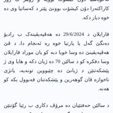
کاراکتەرا دۆن کیشۆت بوونێ پێتر د کەساتیا وی دە
خوە دیار دکە.
قارایلان د 29/6/2024 دە هەڤپەیڤینەک ب رادیۆ
دەنگێ گەل یا پارتیا خوە رە ئەنجام دا، د ڤێ
هەڤپەیڤینێ دە وسا خویا دبە کو یان موراد قارایلان
وسا دفکرە کو د سالێن 70 دە ژیان دکە و هایا وی ژ
پێشکەتنێن د ژیانێ دە چێبووین تونەیە، یانژی
ناخوازە ڤان گوهەرین و پێشکەتنان قەبوول بکە کو
هەنە.
د سالێن حەفتێیان دە مرۆڤ دکاری ب رێیا گۆتنێن