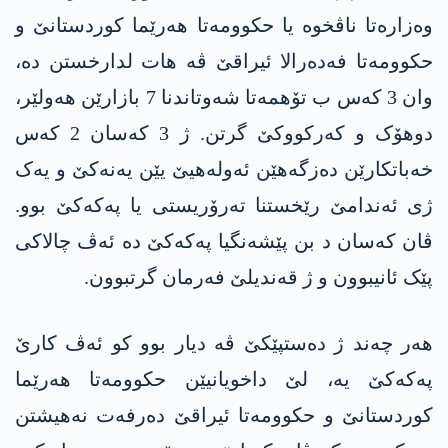
وەزارەتا ناڤخوە یا حکوومەتا ھەرێما کوردستانێ و
حکوومەتا فەدەرالا ئیراقێ ڤە ھات لدارخستن دە،
وان 3 کەس ب تۆھمەتا شەوتاندنا 7 بازارێن ھەولێر،
دوھۆک و کەرکووکێ گرتن. ژ 3 کەسان 2 کەس
خەباتکارێن دەزگەھێن ئەولەھیێ یێن یەنەکێ و یەک
ژی ئەندامێ رێخستنا تەرۆریستی یا پەکەکێ بوو.
ڤان کەسان د بن پێشەنگیا پەکەکێ دە ئەڤ چالاکی
پێک ئانیبوون و ژ قەندیلێ فەرمان گرتبوون.
ھەر چەند ژ دەستپێکێ ڤە دیار بوو کو ئەڤ کارێ
پەکەکێ یە، لێ داخویانیێن حکوومەتا ھەرێما
کوردستانێ و حکوومەتا ئیراقێ دەرفەت نەھیشتن