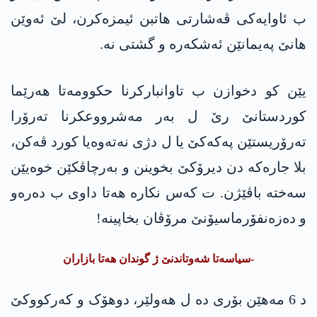
ب ئاوایەکی ڤەشارتی ھاتبن ئیمزەکرن، لێ ئەوێن
ھانێ پەیمانێن ئەشکەرە و گشتی نە.
یێن کو دخوازن ب تاوانبارکرنا حکوومەتا ھەرێما
کوردستانێ رێ ل بەر مەشرووعکرنا تەرۆرا
تەرۆریستێن پەکەکێ یا ل دژی نەتەوەیا کورد ڤەکن،
بلا جارەکە دن دیرۆکێ بخوینن و بەرچاڤکێن خوەیێن
سەختە باڤێژن. ت کەس نکارە ھەتا داوی ب دەرەو
و دەزەنفۆرماسیۆنێ مرۆڤان بخاپینە!
-سیاسەتا شەوتاندنێ ژ گوندان ھەتا بازاران
د 6 مەھێن بۆری دە ل ھەولێر، دوھۆک و کەرکووکێ