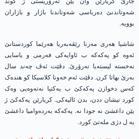
جارێ کریارێن وان یێن تەرۆریستی ژ گوند
شەوتاندنێ دەرباسی شەوتاندنا باژار و بازاران
بوویە.
شاشیا ھەری مەزنا رێڤەبەریا ھەرێما کوردستانێ
ئەوە کو پەکەکە ب ئاوایەکی فەرمی و یاسایی
نەخستە لیستەیا تەرۆرێ. دڤێت ئەڤ چەند سال
بەرێ بھاتا کرن. دڤێت ئەم خەونا کلاسیکا کو ھندەک
کەس دخوازن پەکەکێ ب یەکتیا نەتەوەیی وەک
کورد نیشان ددن، بدن ئالیەکی. کریارێن پەکەکێ ژ
یێن داعشێ نە جودا نە. پەکەکە بەردەوامیا داعشێ
یە ل دژی ملەتێ کورد.