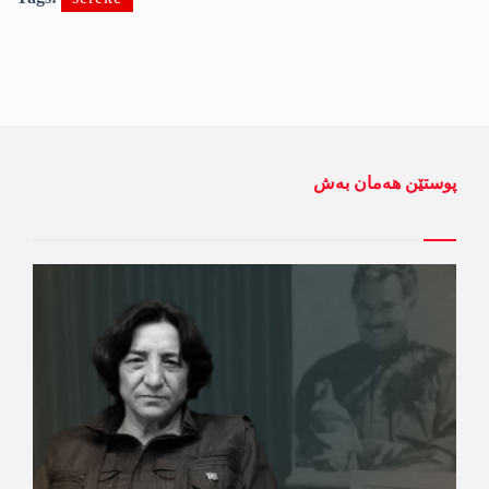
پوستێن ھەمان بەش