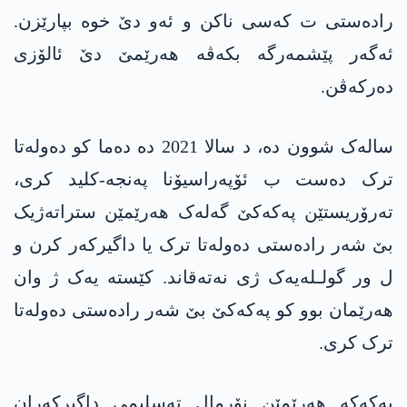
رادەستی ت کەسی ناکن و ئەو دێ خوە بپارێزن.
ئەگەر پێشمەرگە بکەڤە ھەرێمێ دێ ئالۆزی
دەرکەڤن.
سالەک شوون دە، د سالا 2021 دە دەما کو دەولەتا
ترک دەست ب ئۆپەراسیۆنا پەنجە-کلید کری،
تەرۆریستێن پەکەکێ گەلەک ھەرێمێن ستراتەژیک
بێ شەر رادەستی دەولەتا ترک یا داگیرکەر کرن و
ل ور گولـلەیەک ژی نەتەقاند. کێستە یەک ژ وان
ھەرێمان بوو کو پەکەکێ بێ شەر رادەستی دەولەتا
ترک کری.
پەکەکە ھەرێمێن نۆرمال تەسلیمی داگیرکەران