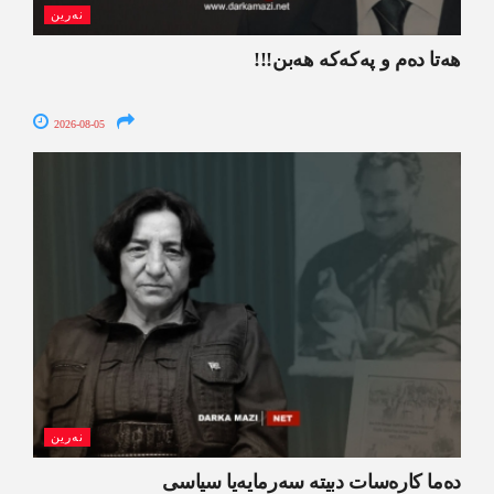
نەرین
ھەتا دەم و پەکەکە ھەبن!!!
2026-08-05
نەرین
ده‌ما کاره‌سات دبیتە سه‌رمایه‌یا سیاسی