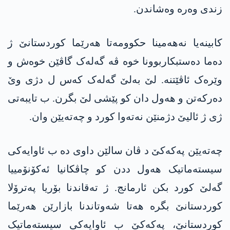
زندی وەرە وەشاندن.
کابینەیا نەھەمینا حکوومەتا ھەرێما کوردستانێ ژ
دەما دەستبکاربوونا خوە ڤە گەلەک گاڤێن خوەش و
وێرەک ئاڤێتنە. لێ بەلێ گەلەک کەس ل دژی وێ
دەرکەتن و ھەول دان کو پێشی لێ بگرن. ب تایبەتی
ژی ژ ئالیێ دژمنێن نەتەوا کورد و چەتەیێن وان.
چەتەیێن پەکەکێ د ڤان سالێن داوی دە ب ئاوایەکی
سیستەماتیک ھەول ددن کو چاڤکانیا ئەکۆنۆمییا
گەلێ کورد بکن ئارمانج. ژ تەقاندنا بۆریا پەترۆلا
کوردستانێ بگرە ھەتا شەوتاندنا بازارێن ھەرێما
کوردستانێ، پەکەکێ ب ئاوایەکی سیستەماتیک