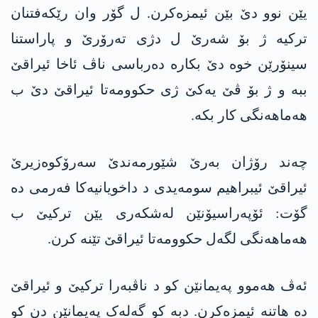
یێن نوو دێ بێن ئیمزەکرن. ل گۆر وان رێکەفتنان
ترکیە ژ بۆ شەرێ ل دژی تەرۆرێ و پاراستنا
سینۆرێن خوە دێ بکارە دەرباسی ناڤ ئاخا ئیراقێ
ببە و ژ بۆ ڤێ یەکێ ژی حکوومەتا ئیراقێ دێ ب
ھەماھەنگی کار بکە.
چەند رۆژان بەرێ شێورمەندێ سەرۆکوەزیرێ
ئیراقێ ئیبراھیم سومەیدی د داخویانیەکا فەرمی دە
گۆت: ئۆپەراسیۆنێن لەشکەری یێن ترکیێ ب
ھەماھەنگی لگەل حکوومەتا ئیراقێ تێنە کرن.
ئەڤ ھەموو پەیمانێن کو د ناڤبەرا ترکیێ و ئیراقێ
دە ھاتنە ئیمزەکرن. دبە کو گەلەک پەیمانێن دن کو