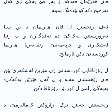
ڤان ھەرێمان ڤەدکە. ژ بەر ڤێ یەکێ ژی گەل
تەرجیح دکە کو بێدەنگ بمینە.
ئەڤ رێخستن ل ڤان ھەرێمان د بن سیا
تەرۆریستێن پەکەکێ دە تەڤدگەرن و ب رێیا
لەشکەری و چاپەمەنیێ رێڤەبەریا ھەرێما
کوردستانێ دکن ئارمانج.
ل رۆژئاڤایێ کوردستانێ ژی ھێزێن لەشکەری یێن
ڤان رێخستنان ھەنە و ل گەل ھێزێن پەکەکێ/
یەپەگێ زلمێ ل کوردێن رۆژئاڤا دکن.
رێخستنێن چەپێن ترک، زارۆکێن کەمالیزمێ، د