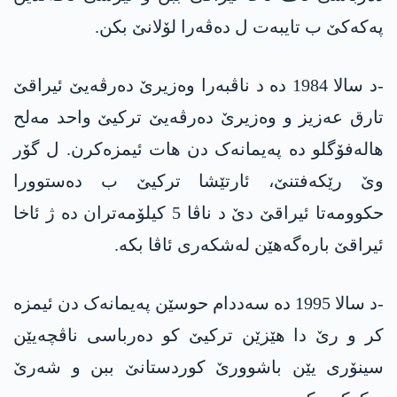
پەکەکێ ب تایبەت ل دەڤەرا لۆلانێ بکن.
-د سالا 1984 دە د ناڤبەرا وەزیرێ دەرڤەیێ ئیراقێ
تارق عەزیز و وەزیرێ دەرڤەیێ ترکیێ واحد مەلح
ھالەفۆگلو دە پەیمانەک دن ھات ئیمزەکرن. ل گۆر
وێ رێکەفتنێ، ئارتێشا ترکیێ ب دەستوورا
حکوومەتا ئیراقێ دێ د ناڤا 5 کیلۆمەتران دە ژ ئاخا
ئیراقێ بارەگەھێن لەشکەری ئاڤا بکە.
-د سالا 1995 دە سەددام حوسێن پەیمانەک دن ئیمزە
کر و رێ دا ھێزێن ترکیێ کو دەرباسی ناڤچەیێن
سینۆری یێن باشوورێ کوردستانێ ببن و شەرێ