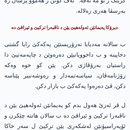
گرینگ ژ بۆ مە ئەڤە.” ئەڤ گۆتن ژ ھەموو پرسان رە
بەرسڤا ھەری زەلالە.
-دیرۆکا پەیمانێن ئەولەھیێ یێن د ناڤبەرا ترکیێ و ئیراقێ دە
ب سالانە مەدیایا تەرۆریستێن پەکەکێ رایا گشتی
دخاپینە و ب داخوویانیێن دەرەوێن د چاپەمەنیێ دا
راستیان بەرۆڤاژی دکن. یێن کو خوە وەکە
رۆژنامەڤان، سیاسەتمەدار و رەوشەنبیر پێناسە
دکن، ڤێ دەرەوا پەکەکێ ب بازار دکن.
ل ڤر ئەزێ ھەول بدم کو پەیمانێن ئەولەھیێ یێن د
ناڤبەرا ترکیێ و ئیراقێ دە ب سالان ھاتنە چێکرن و
ئۆپەراسیۆنێن لەشکەری یێن ترکیێ ل سەر خاکا