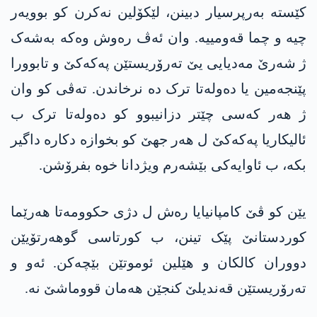
کێستە بەرپرسیار دبینن، لێکۆلین نەکرن کو بوویەر
چیە و چما قەومییە. وان ئەڤ رەوش وەکە بەشەک
ژ شەرێ مەدیایی یێ تەرۆریستێن پەکەکێ و تابوورا
پێنجەمین یا دەولەتا ترک دە نرخاندن. تەڤی کو وان
ژ ھەر کەسی چێتر دزانیبوو کو دەولەتا ترک ب
ئالیکاریا پەکەکێ ل ھەر جھێ کو بخوازە دکارە داگیر
بکە، ب ئاوایەکی بێشەرم ویژدانا خوە بفرۆشن.
یێن کو ڤێ کامپانیایا رەش ل دژی حکوومەتا ھەرێما
کوردستانێ پێک تینن، ب کورتاسی گوھەرتۆیێن
دووران کالکان و ھێلین ئوموتێن بێچەکن. ئەو و
تەرۆریستێن قەندیلێ کنجێن ھەمان قووماشێ نە.