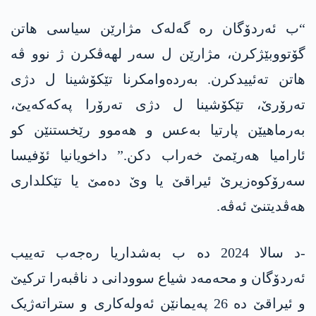
“ب ئەردۆگان رە گەلەک مژارێن سیاسی ھاتن
گۆتووبێژکرن، مژارێن ل سەر لھەڤکرن ژ نوو ڤە
ھاتن تەئییدکرن. بەردەوامکرنا تێکۆشینا ل دژی
تەرۆرێ، تێکۆشینا ل دژی تەرۆرا پەکەکەیێ،
بەرماھیێن پارتیا بەعس و ھەموو رێخستنێن کو
ئارامیا ھەرێمێ خەراب دکن.” داخویانیا ئۆفیسا
سەرۆکوەزیرێ ئیراقێ یا وێ دەمێ یا تێکلداری
ھەڤدیتنێ ئەڤە.
-د سالا 2024 دە ب بەشداریا رەجەب تەییب
ئەردۆگان و محەمەد شیاع سوودانی د ناڤبەرا ترکیێ
و ئیراقێ دە 26 پەیمانێن ئەولەکاری و ستراتەژیک