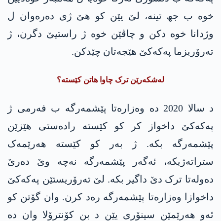
خوە ب جھ تینە، لێ یێن کو ھێ ژی دەرەوان ل
وژدانا خوە دکن و چاڤێن خوە ژ راستیێ دگرن، ژ
تەرۆریزما پەکەکێ ھێجەتان چێدکن.
لەشکەرێن ترک چاوا ھاتن کێستە؟
د سالا 2020 دە وەزارەتا پێشمەرگە ب فەرمی ژ
پەکەکێ داخواز کر کو کێستە رادەستی ھێزێن
پێشمەرگە بکە. ژ بەر کو کێستە ھەرێمەک
ستراتەژیکە، ئەگەر پێشمەرگە نەچە وێ دەرێ
دەولەتا ترک دێ داگیر بکە. لێ تەرۆریستێن پەکەکێ
داخوازا وەزارەتا پێشمەرگە رەد کرن. وان گۆتن کو
ئەو ھەرێمێن سینۆری یێن د بن کۆنترۆلا وان دە