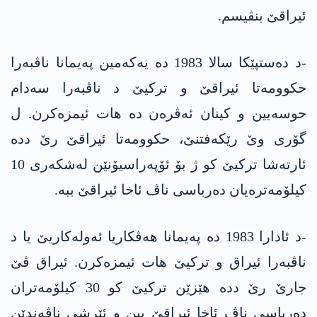
ئیراقێ بنڤیسم.
-د دەستپێکا سالا 1983 دە یەکەمین پەیمانا ناڤبەرا
حکوومەتا ئیراقێ و ترکیێ د ناڤبەرا سەدام
حوسەیین و کینان ئەڤرەن دە ھات ئیمزەکرن. ل
گۆری وێ رێکەفتنێ، حکوومەتا ئیراقێ رێ ددە
ئارتەشا ترکیێ کو ژ بۆ ئۆپەراسیۆنێن لەشکەری 10
کیلۆمەترەیان دەرباسی ناڤ ئاخا ئیراقێ ببە.
-د ئادارا 1983 دە پەیمانا ھەڤکاریا ئەولەکاریێ یا د
ناڤبەرا ئیراق و ترکیێ هات ئیمزەکرن. ئیراق ڤێ
جارێ رێ ددە ھێزێن ترکیێ کو 30 کیلۆمەتران
دەرباسی ناڤ ئاخا ئیراقێ ببن و ئێرشی ناڤەندێن