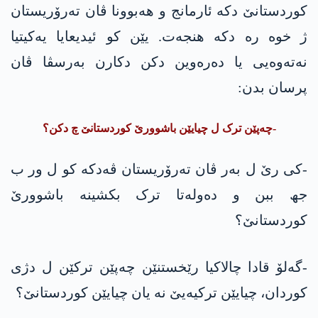
کوردستانێ دکە ئارمانج و ھەبوونا ڤان تەرۆریستان
ژ خوە رە دکە ھنجەت. یێن کو ئیدیعایا یەکیتیا
نەتەوەیی یا دەرەوین دکن دکارن بەرسڤا ڤان
پرسان بدن:
-چەپێن ترک ل چیایێن باشوورێ کوردستانێ چ دکن؟
-کی رێ ل بەر ڤان تەرۆریستان ڤەدکە کو ل ور ب
جھ ببن و دەولەتا ترک بکشینە باشوورێ
کوردستانێ؟
-گەلۆ قادا چالاکیا رێخستنێن چەپێن ترکێن ل دژی
کوردان، چیایێن ترکیەیێ نە یان چیایێن کوردستانێ؟