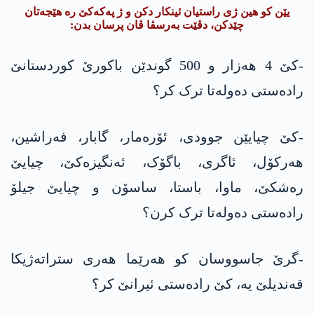
یێن کو ھین ژی راستیان ئینکار دکن و ژ پەکەکێ رە ھێجەتان
چێدکن، دڤێت بەرسڤا ڤان پرسان بدن:
-کێ 4 ھەزار و 500 گوندێن باکورێ کوردستانێ
رادەستی دەولەتا ترک کر؟
-کێ چیایێن جوودی، ئۆرەمار، گابار، فەراشین،
ھەرکۆل، ئاگری، باگۆک، ئەنگیزەکێ، چیایێ
رەشکێ، ماوا، باستا، ساسۆن و چیایێ جیلۆ
رادەستی دەولەتا ترک کرن؟
-گرێ جاسووسان کو ھەرێما ھەری ستراتەژیکا
قەندیلێ یە، کێ رادەستی ئیرانێ کر؟