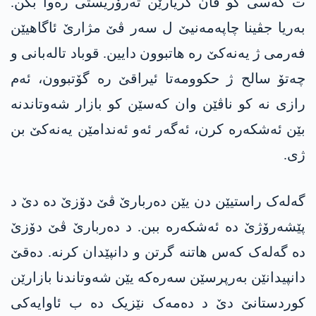
ت کەسی کو ڤان کریارێن تەرۆریستی رەوا بکن.
بەریا جڤینا چاپەمەنیێ ل سەر ڤێ مژارێ ئاگاھیێن
فەرمی ژ یەنەکێ رە ھاتبوون دایین. قوباد تالەبانی و
چەتۆ سالح ژ حکوومەتا ئیراقێ رە گۆتبوون، ئەم
رازی نە کو ناڤێن وان کەسێن کو بازار شەوتاندنە
بێن ئەشکەرە کرن، ئەگەر ئەو ئەندامێن یەنەکێ بن
ژی.
گەلەک راستیێن دن یێن دەربارێ ڤێ دۆزێ دە دێ د
پێشەرۆژێ دە ئەشکەرە ببن. د دەربارێ ڤێ دۆزێ
دە گەلەک کەس ھاتنە گرتن و دانپێدان کرنە. دەقێ
دانپیدانێن بەرپرسێن سەرەکە یێن شەوتاندنا بازارێن
کوردستانێ دێ د دەمەک نێزیک دە ب ئاوایەکی