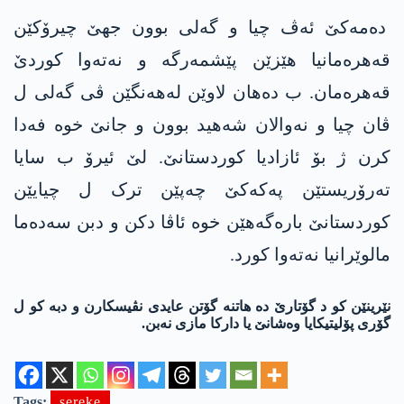
دەمەکێ ئەڤ چیا و گەلی بوون جھێ چیرۆکێن
قەھرەمانیا ھێزێن پێشمەرگە و نەتەوا کوردێ
قەھرەمان. ب دەھان لاوێن لەھەنگێن ڤی گەلی ل
ڤان چیا و نەوالان شەھید بوون و جانێ خوە فەدا
کرن ژ بۆ ئازادیا کوردستانێ. لێ ئیرۆ ب سایا
تەرۆریستێن پەکەکێ چەپێن ترک ل چیایێن
کوردستانێ بارەگەھێن خوە ئاڤا دکن و دبن سەدەما
مالوێرانیا نەتەوا کورد.
نێرینێن کو د گۆتارێ دە ھاتنە گۆتن عایدی نڤیسکارن و دبە کو ل
گۆری پۆلیتیکایا وەشانێ یا دارکا مازی نەبن.
Tags:
sereke