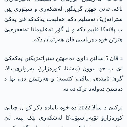
ناکە. تەنێ جھێن گرینگێن لەشکەری و سینۆری یێن
ستراتەژیک تەسلیم دکە. ھەلبەت پەکەکە ڤێ یەکێ
ب پلانەکا قاییم دکە و ل گۆر تەعلییماتا ئەنقەرەیێ
ھێزێن خوە دەرباسی ڤان ھەرێمان دکە.
د ڤان 5 سالێن داوی دە جھێن ستراتەژیکێن پەکەکێ
لێ ب جھ ببوون (مەتینا، کورەژارۆ، بەرواری بالا،
گرێ ئامێدی، بناڤی، کێستە) و ھەرێمێن دن، نھا د
دەستێ دەولەتا ترک دە نە.
ترکیێ د سالا 2022 دە خوە ئامادە دکر کو ل چیایێ
کورەژارۆ ئۆپەراسیۆنەکا لەشکەری پێک بینە، لێ