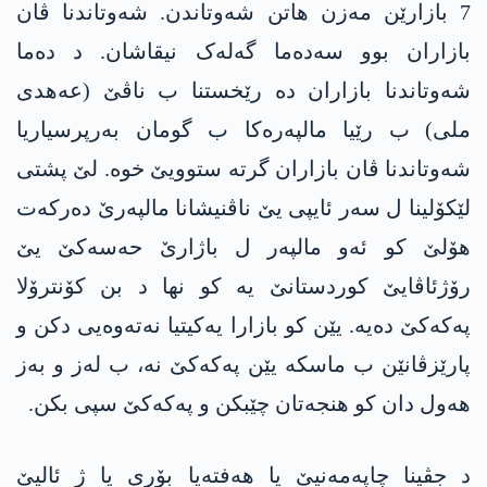
7 بازارێن مەزن ھاتن شەوتاندن. شەوتاندنا ڤان
بازاران بوو سەدەما گەلەک نیقاشان. د دەما
شەوتاندنا بازاران دە رێخستنا ب ناڤێ (عەهدی
ملی) ب رێیا مالپەرەکا ب گومان بەرپرسیاریا
شەوتاندنا ڤان بازاران گرتە ستوویێ خوە. لێ پشتی
لێکۆلینا ل سەر ئایپی یێ ناڤنیشانا مالپەرێ دەرکەت
ھۆلێ کو ئەو مالپەر ل باژارێ حەسەکێ یێ
رۆژئاڤایێ کوردستانێ یە کو نھا د بن کۆنترۆلا
پەکەکێ دەیە. یێن کو بازارا یەکیتیا نەتەوەیی دکن و
پارێزڤانێن ب ماسکە یێن پەکەکێ نە، ب لەز و بەز
ھەول دان کو ھنجەتان چێبکن و پەکەکێ سپی بکن.
د جڤینا چاپەمەنیێ یا ھەفتەیا بۆری یا ژ ئالیێ