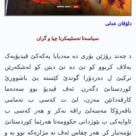
دلۆڤان عەلی
-سیاسەتا تەسلیمکرنا چیا و گران
د چەند رۆژێن بۆری دە مەدیایا پەکەکێ ڤیدیۆیەک
بەلاڤ کربوو کو تێ دە تێ دیتن کو لەشکەرێن
ترکیێ ل دەردۆرا گوندێ کێستە یێ باشوورێ
کوردستانێ دگەرن. ئەڤ ڤیدیۆ بوو سەدەما
کارڤەدانێن مەزن، لێ ت کەسی ب تەمامی
ناڤەرۆکا مەسەلێ راڤە نەکر و ھەر کەسی ب
ئاوایەکی ب بێوژدانی حکوومەتا ھەرێما کوردستانێ
تۆمەتبار کر. ھەر چقاس ئەڤ نە مژارەکە نوو بە و