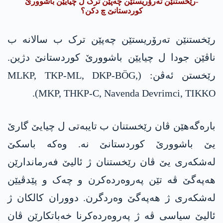
-رێخستنێن تەرۆریستێن چەپێن ترک ل چیایێن باشوورێ
کوردستانێ چ دکن؟
رێخستنێن تەرۆریستێن چەپێن ترک ب سالانە ب
ناڤێن جودا ل چیایێن باشوورێ کوردستانێ دژین.
رێخستن ئەڤن: (MLKP, TKP-ML, DKP-BÖG,
MKP, THKP-C, Navenda Devrimci, TIKKO).
بارەگەھێن ڤان رێخستنان ب تایبەتی ل چیایێ گارێ
یێ باشوورێ کوردستانێ نە. وەکە باسکێ
لەشکەری یێ ڤان رێخستنان ژ ئالیێ فەرماندارێن
ھەپەگێ ڤە تێن پەروەردەکرن و چەک و پێدڤیێن
لەشکەری ژ ھەپەگێ وەردگرن. دووران کالکان ژ
ئالیێ سیاسی ڤە ژ پەروەردەکرنا خەباتکارێن ڤان