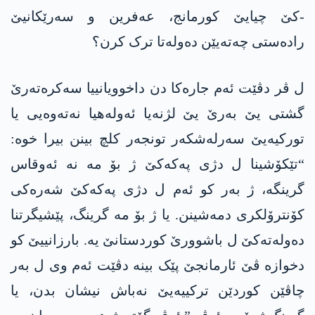
-کێ چیایێ کورمانج، عەفرین و سەرێکانیێ
رادەستی چەتەیێن دەولەتا ترک کرن؟
ل ڤر دڤێت ئەم جارەکا دن داخوویانییا سەکرەتەرێ
گشتی یێ بەرێ یێ لژنەیا ئەولەھیا نەتەوەیی یا
تورکیەیێ سەرلەشکەر تونجەر کلچ بینن بیرا خوە:
“تێکۆشینا ل دژی پەکەکێ ژ بۆ مە نە ئەوقاس
گرینگە، ژ بەر کو ئەم ل دژی پەکەکێ شەرەکی
کۆنترۆلکری دمەشینن. یا ژ بۆ مە گرینگ، پێشیگرتنا
دەولەتەکێ ل باشوورێ کوردستانێ یە. بارزانییێ کو
دخوازە ڤێ ئارمانجێ پێک بینە دڤێت ئەم وی ل بەر
چاڤێن کوردێن ترکییەیێ نەباش نیشان بدن، یا