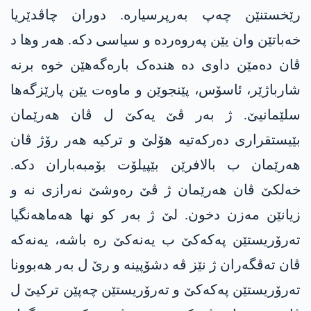
رێخستنێن چەپ بەرپرسیارە. دوران چاڤدێریا
خەباتێن وان یێن پەروەردە و سیاسی دکە. ھەر وھا د
ڤان دەمێن داوی دە ھندەک بارەگەھێن خوە برنە
شارباژێر، ئاسۆس، پێنجوێن و ماوەت یێن پارێزگەھا
سلێمانیێ. ژ بەر ڤێ یەکێ ل ڤان ھەرێمان
بێیستقراری دەرکەتیە ھۆلێ و ترکیە ھەر رۆژ ڤان
ھەرێمان ب بالافرێن بێپیلۆت بۆمبەباران دکە.
خەلکێ ڤان ھەرێمان ژ ڤێ رەوشێ نەرازی نە و
زیانێن مەزن دخون. لێ ژ بەر کو نھا ھەماھەنگیا
تەرۆریستێن پەکەکێ ب یەنەکێ رە باشە، یەنەکە
ڤان تەڤگەران ژ نێز ڤە دشۆپینە و رێ ل بەر ھەبوونا
تەرۆریستێن پەکەکێ و تەرۆریستێن چەپێن ترکیێ ل