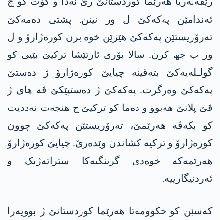
رێڤەبەریا ھەرێما کوردستانێ رێ نەدا و گۆت کو چ
ئەندامێن پەکەکێ ل ور نینن. پشتی دەمەکێ
تەرۆریستێن پەکەکێ ھێزێن خوە برن کورەژارۆ و ل
ور ب جھ کرن. سالا بۆری ئارتێشا ترکیێ بێیی کو
گولـلەیەکێ بتەقینە چیایێ کورەژارۆ ژ دەستێ
پەکەکێ وەرگرت. پەکەکێ ژ دەستپێکێ ڤە ھای ژ
ڤێ پلانێ ھەبوو و دەما کو ترکیێ چ ھنجەت نەددیت
کو بکەڤە ھەرێمێ، تەرۆریستێن پەکەکێ چوون
کورەژارۆ و ترکیە کشاندن وێدەرێ. چیایێ کورەژارۆ
ھەرێمەکە خوەدی گرینگیەکا ستراتەژیک و
ئەردنیگارییە.
کەسێن کو حکوومەتا ھەرێما کوردستانێ ژ بوویەرا