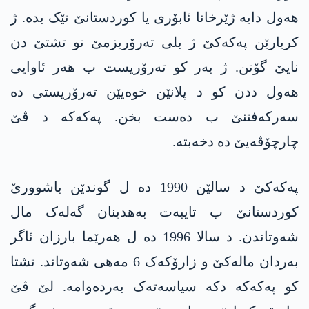
ھەول دایە ژێرخانا ئابۆری یا کوردستانێ تێک بدە. ژ
کریارێن پەکەکێ ژ بلی تەرۆریزمێ تو تشتێ دن
نایێ گۆتن. ژ بەر کو تەرۆریست ب ھەر ئاوایی
ھەول ددن کو د پلانێن خوەیێن تەرۆریستی دە
سەرکەفتنێ ب دەست بخن. پەکەکە د ڤێ
چارچۆڤەیێ دە دخەبتە.
پەکەکێ د سالێن 1990 دە ل گوندێن باشوورێ
کوردستانێ ب تایبەت بەھدینان گەلەک مال
شەوتاندن. د سالا 1996 دە ل ھەرێما بارزان ئاگر
بەردان مالەکێ و زارۆکەک 6 مەھی شەوتاند. تشتا
کو پەکەکە دکە سیاسەتەک بەردەوامە. لێ ڤێ