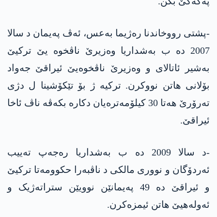
پەکەکێ بکن.
-پشتی رووخاندنا رەژیما بەعس، ئەڤ پەیمان د سالا
2007 دە ب بەشداریا وەزیرێ ناڤخوە یێ ترکیێ
بەشیر ئاتالای و وەزیرێ ناڤخوەیێ ئیراقێ جەواد
بۆلانی ھاتن نووکرن. ترکیە ژ بۆ تێکۆشینا ل دژی
تەرۆرێ ھەتا 30 کیلۆمەترەیان دکارە بکەڤە ناڤ ئاخا
ئیراقێ.
-د سالا 2009 دە ب بەشداریا رەجەپ تەییب
ئەردۆگان و نووری مالکی د ناڤبەرا حکوومەتا ترکیێ
و ئیراقێ دە 49 پەیمانێن نوویێن ستراتەژیک و
ئەولەھیێ ھاتن ئیمزەکرن.