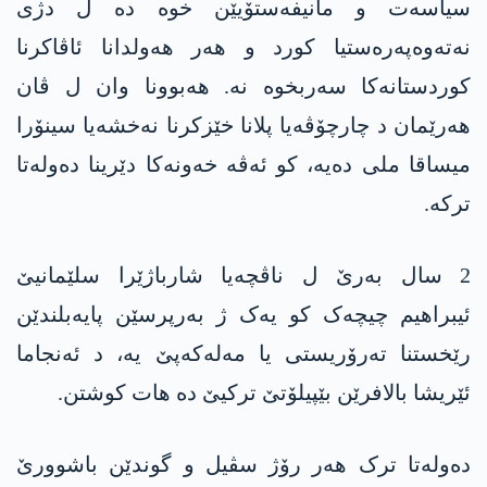
سیاسەت و مانیفەستۆیێن خوە دە ل دژی
نەتەوەپەرەستیا کورد و ھەر ھەولدانا ئاڤاکرنا
کوردستانەکا سەربخوە نە. ھەبوونا وان ل ڤان
ھەرێمان د چارچۆڤەیا پلانا خێزکرنا نەخشەیا سینۆرا
میساقا ملی دەیە، کو ئەڤە خەونەکا دێرینا دەولەتا
ترکە.
2 سال بەرێ ل ناڤچەیا شارباژێرا سلێمانیێ
ئیبراھیم چیچەک کو یەک ژ بەرپرسێن پایەبلندێن
رێخستنا تەرۆریستی یا مەلەکەپێ یە، د ئەنجاما
ئێریشا بالافرێن بێپیلۆتێ ترکیێ دە ھات کوشتن.
دەولەتا ترک ھەر رۆژ سڤیل و گوندێن باشوورێ