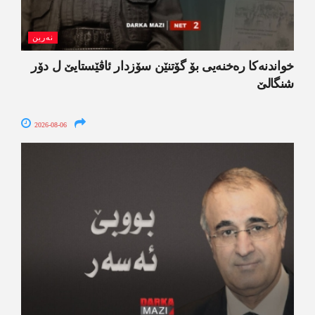
نەرین
خواندنه‌كا رەخنەیی بۆ گۆتنێن سۆزدار ئاڤێستایێ ل دۆر
شنگالێ
2026-08-06