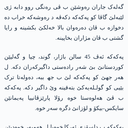
گەلەک جاران رەوشێن ب ڤی رەنگی روو دابە ژی
لێبەلێ گاڤا کو پەکەکە دکەڤە د رەوشەکە خراب دە
دخوازە ب ڤان دەرەوان بالا خەلکێ بکشینە و رایا
گشتی ب ڤان مژاران بخاپینە.
پەکەکە ئەڤ 45 سالن باژار، گوند، چیا و گەلیێن
کوردستانێ بێ شەر رادەستی داگیرکەران دکە. ل
ھەر جھێ کو پەکەکە لێ ب جھ ببە، دەولەتا ترک
بێیی کو گولـلەیەکێ بتەقینە وێ داگیر دکە. پەکەکە
ب ڤێ ھەلوەستا خوە رۆلا پارێزڤانییا پەیمانێن
سایکس-بیکۆ و لۆزانێ دگرە سەر خوە.
پەکەکە ب دلسۆزی ئەرکا خوەیا ل ھەمبەر خوەدیێن