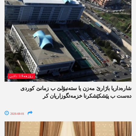
رۆژھەلاتا ناڤین
شارەداریا باژارێ مەزن یا ستەنبۆلێ ب زمانێ کوردی
دەست ب پێشکێشکرنا خزمەتگوزاریان کر
2026-08-01