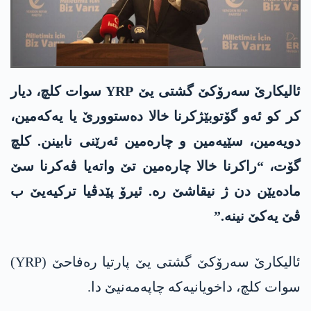
ئالیکارێ سەرۆکێ گشتی یێ YRP سوات کلچ، دیار
کر کو ئەو گۆتوبێژکرنا خالا دەستوورێ یا یەکەمین،
دویەمین، سێیەمین و چارەمین ئەرێنی نابینن. کلچ
گۆت، “راکرنا خالا چارەمین تێ واتەیا ڤەکرنا سێ
مادەیێن دن ژ نیقاشێ رە. ئیرۆ پێدڤیا ترکیەیێ ب
ڤێ یەکێ نینە.”
ئالیکارێ سەرۆکێ گشتی یێ پارتیا رەفاحێ (YRP)
سوات کلچ، داخویانیەکە چاپەمەنیێ دا.