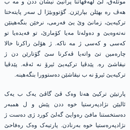
موتلەق، لێ لھەڤھاتنا پرانیێ نیشان ددن و مە ب
ھەڤ رە بھێلن بپارێزن. گۆتووبێژا ل سەر پایتەختا
ترکیەیێ، زمانێ وێ یێ فەرمی، نرخێن بنگەھینێن
نەتەوەیێ و دەولەتا مەیا کۆمارێ، تو فەیدەیا تو
کەسی و کەسی ژ مە ناکە. ژ ھۆلێ راکرنا خالا
چارەمین تێ واتەیا ڤەکرنا سێ گۆتارێن دن ژ
نیقاشێ رە. پێدڤیا ترکیەیێ ئیرۆ نە ئەڤە. پێدڤیا
ترکیەیێ ئیرۆ نە ب نیقاشێن دەستوورا بنگەھینە.
پارتیێن ترکیێ ھەتا وەک ڤێ گاڤێ یەک ب یەک
ئالیێن نژادپەرستیا خوە ددن پێش و ل ھمبەر
دەستخستنا مافێ رەوایێ گەلێ کورد ژی دەست ژ
نژادپەرەستیا خوە بەرنادن. پارتیەک وەک رەفاحێ