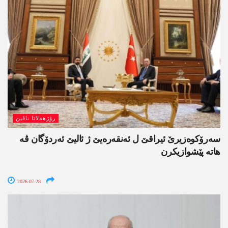
رۆژھەلاتا ناڤین
سەرۆکوەزیرێ ئیراقێ ل ئەنقەرەیێ ژ ئالیێ ئەردۆگان ڤە
ھاتە پێشوازیکرن
2026-07-28