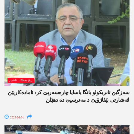
رۆژھەلاتا ناڤین
سەزگین تانریکولو بانگا یاسایا چارەسەریێ کر: ئامادەکاریێن
ڤەشارتی پێڤاژۆیێ د مەترسیێ دە دھێلن
2026-08-01