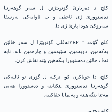
کلچ د دەربارێ گۆتوبێژێن ل سەر گوھەرتنا
دەستوورێ ژی ئاخڤی و ب ئاوایەکی بەرسڤا
سەرۆکێ ھودا پارێ ژی دا.
کلچ گۆت: ” YRPتەڤلی گۆتوبێژا ل سەر خالێن
یەکەمین، دویەمین، سێیەمین و چارەمین نابە. نابە
ئەڤ خالێن دەستوورا بنگەھین بێنە نقاش کرن.
کلچ، دا خویاکرن کو، ترکیە ل گۆری تو ئالیەکی
گوھەرتنا دەستوورێ پێکناینە و دەستوورا ھەیی
مەتنا بنگەھینە و پەیمانا جڤاکییە.
کلچ دبێژە: