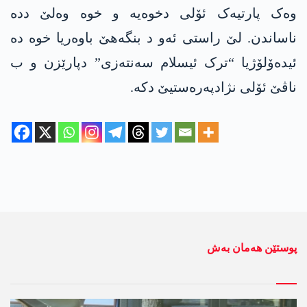
وەک پارتیەک ئۆلی دخوەیە و خوە وەلێ ددە
ناساندن. لێ راستی ئەو د بنگەھێ باوەریا خوە دە
ئیدەۆلۆژیا “ترک ئیسلام سەنتەزی” دپارێزن و ب
ناڤێ ئۆلی نژادپەرەستیێ دکە.
پوستێن ھەمان بەش