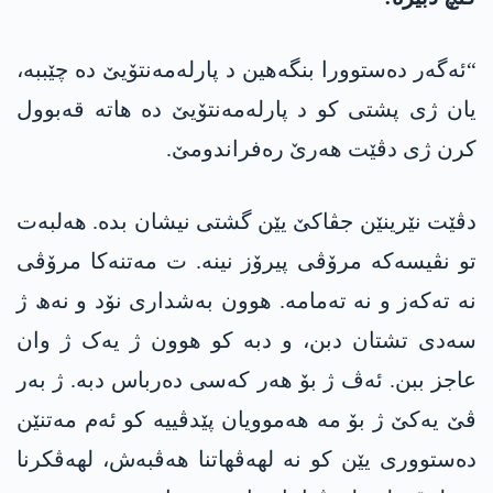
“ئەگەر دەستوورا بنگەهین د پارلەمەنتۆیێ دە چێببە،
یان ژی پشتی کو د پارلەمەنتۆیێ دە ھاتە قەبوول
کرن ژی دڤێت ھەرێ رەفراندومێ.
دڤێت نێرینێن جڤاکێ یێن گشتی نیشان بدە. ھەلبەت
تو نڤیسەکە مرۆڤی پیرۆز نینە. ت مەتنەکا مرۆڤی
نە تەکەز و نە تەمامە. ھوون بەشداری نۆد و نەھ ژ
سەدی تشتان دبن، و دبە کو ھوون ژ یەک ژ وان
عاجز ببن. ئەڤ ژ بۆ ھەر کەسی دەرباس دبە. ژ بەر
ڤێ یەکێ ژ بۆ مە ھەموویان پێدڤییە کو ئەم مەتنێن
دەستووری یێن کو نە لھەڤھاتنا ھەڤبەش، لھەڤکرنا