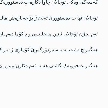
کەسەکی وەکی ئۆجالان چاوا دکارە ب دەستوورەک
ئۆجالان نها ب دەستوورێ تەنێ ژ بۆ جەنازەیێن م
ئەم ببێژن ئۆجالان ئانین مەجلیسێ و د کۆما دەم پار
هەگەر چ تشت نەبە سەردۆزگەرێ کۆمارێ ژ بەر کو ئ
هەگەر عەفوویەک گشتی هەبە، ئەم دکارن ببینن بێ ک