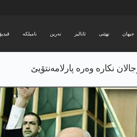
جیھان
نھێنی
ئانالیز
نەرین
نامیلکە
ڤیدیۆ
ان نكاره‌ وه‌ره‌ پارلامه‌نتۆیێ