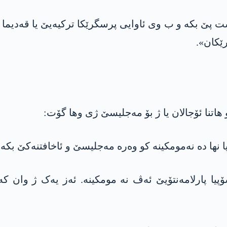
ست پێ بکە و ب وی ئاوایی پرسگرێکا ترکیەیێ یا قەدیما
ێکان».
هاتنا ئۆجالان یا ژ بۆ مەجلیسێ ژی وها گۆت:
ا نها دە نه‌مومكینه‌ کو وەرە مەجلیسێ و ئاخافتنەکێ بکە.