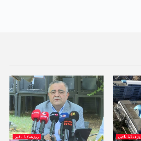
ۆژھەلاتا ناڤین
رۆژھەلاتا ناڤین