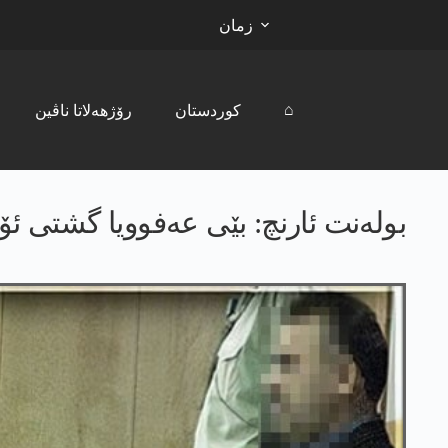
زمان
⌂
کوردستان
رۆژھەلاتا ناڤین
بولەنت ئارنچ: بێی عه‌فوویا گشتی ئۆجال