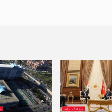
رۆژھەلاتا ناڤین
ر