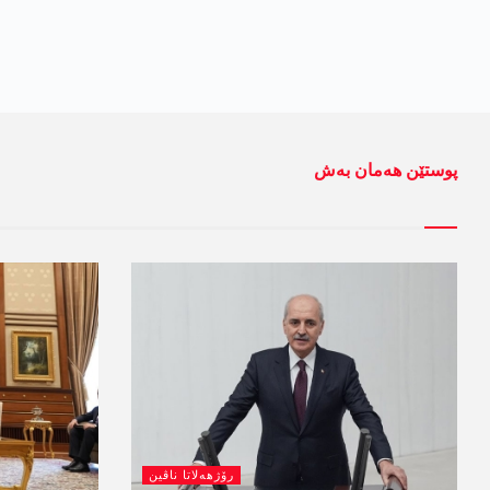
پوستێن ھەمان بەش
رۆژھەلاتا ناڤین