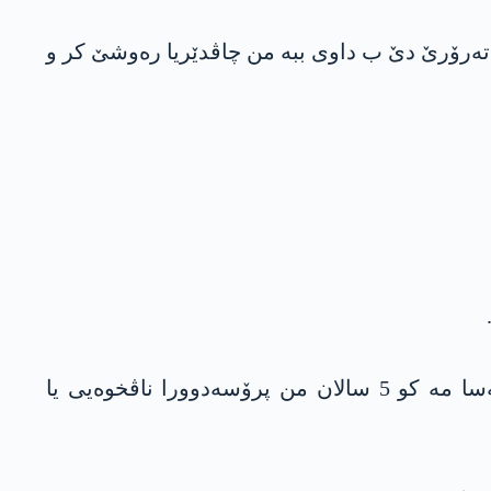
 تەرۆرێ دێ ب داوی ببە من چاڤدێریا رەوشێ کر و
نە ژ ئالیێ قانوونی ڤە و نه‌ ژی ل گۆری کەڤنەشۆپیا پارلامەنتۆیێ ئەڤ نە مومكینه‌. ئەز یەک ژ وان کەسا مە کو 5 سالان من پرۆسەدوورا ناڤخوەیی یا