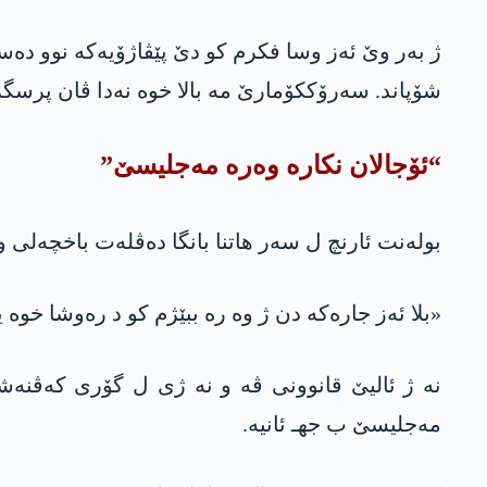
ژ بەر وێ ئەز وسا فکرم کو دێ پێڤاژۆیەکە نوو دە
شۆپاند. سەرۆککۆمارێ مە بالا خوە نەدا ڤان پرسگر
“ئۆجالان نکارە وەرە مەجلیسێ”
بولەنت ئارنچ ل سەر هاتنا بانگا دەڤلەت باخچەلی و 
«بلا ئەز جارەکە دن ژ وە رە ببێژم کو د رەوشا خوە ی
مەجلیسێ ب جهـ ئانیە.