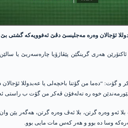
بدوللا ئۆجالان وەرە مەجلیسێ دڤێ ئەفوویەکە گشتی بێ
 و گۆت: “دەما من گۆتنا باخچەلی یا عه‌بدوللا ئۆجالان 
ێورمەندێن خوە رە تەلەفۆن ڤەکر من گۆت ب راستی ئەڤ
 ئەو وەرە گرتن، بلا ئەڤ وەرە گرتن، هەگەر یێن وان 
رەکە وسا دە بوو و هەر کەس مات مایی بوو.