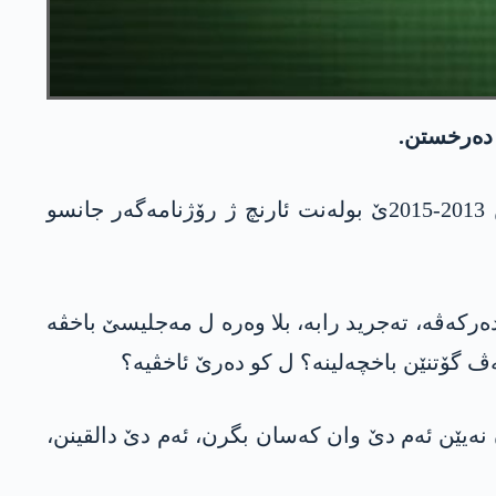
 دەرخستن.
سەرۆکێ بەرێ یێ پارلامەنتۆیا ترکیەیێ و یەک ژ ئاکتۆرێن هەری گرینگێن پێڤاژۆیا چارەسەریێ یا سالێن 2013-2015ێ بولەنت ئارنچ ژ رۆژنامەگەر جانسو
دەرکەڤە، تەجرید رابە، بلا وەرە ل مەجلیسێ باخڤە
 گۆتنێن باخچەلینە؟ ل کو دەرێ ئاخڤیە؟
نەیێن ئەم دێ وان کەسان بگرن، ئەم دێ دالقینن،