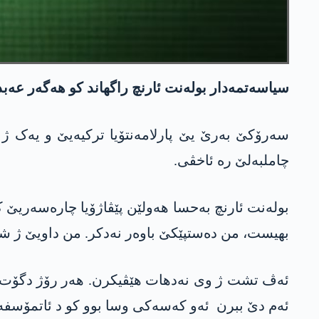
سیاسەتمەدار بولەنت ئارنچ راگهاند کو هەگەر عه‌
چاملبەلێ رە ئاخڤی.
بولەنت ئارنچ بەحسا هەولێن پێڤاژۆیا چارەسەریێ کر
بهیست، من دەستپێکێ باوەر نەدکر. من داویێ ژ ش
ئەڤ تشت ژ وی نەدهات هێڤیکرن. هەر رۆژ دگۆت بلا
ئەم دێ ببرن ئەو کەسەکی وسا بوو کو د ئاتمۆسفە