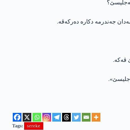
مەجلیسێ؟
ەدان جەندرمە دکارە دەرکەڤە.
 ڤەکە.
ەجلیسێ».
Tags:
sereke