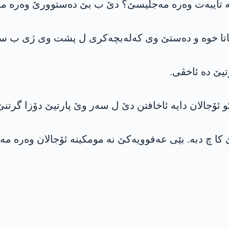
ە تایبەت وەرە مەجلیسێ؟ دێ ب بێ دەستوورێ وەرە 
الباتا خوە و دەستێ وی کەلەبچەکری ل پشت وی ژی ب س
تیێ دە ئاخڤی.
ۆجالان دایە ئاخافتن دێ ل سەر وێ پارتیێ دۆزا گرتنێ
ا چ دبە. بێی عەفوویەکێ نە مومكینه‌ ئۆجالان وەرە م