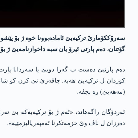
سەرۆککۆمارێ ترکیەیێ ئامادەبوونا خوە ژ بۆ پێشوازی
گۆتنان، دەم پارتی ئیرۆ یان سبە داخوازنامەیێ ژ 
دەم پارتیێ دەست ب گەرا دویێ یا سەردانا پارت و
(مه‌هه‌پێ) رە بجڤە.
دەرزان ل ناڤ وێ خزمەتکرنا ئەمپەریالیزمێیە».