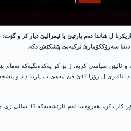
کرنا ل شاندا دەم پارتیێ یا ئیمرالیێ دیار کر و گۆت: «ئ
بۆ دیتنا سەرۆککۆمارێ ترکیەیێ پێشکێش دکە.
 ئالیێن سیاسی کریە، ژ بۆ کو یەکدەنگیەکە تەمام پێخ
کوردان ل ترکیەیێ هەبە. چاڤەرێ تێ کرن کو شاندا ناڤبری ل ر
ئەردۆگان راگەهاند، «ئەم ژ ب