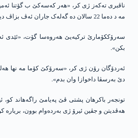
مە د دەما 22 سالان دە گەلەک جاران ئەڤ بزاڤ دیتنە».
سەرۆککۆمارێ ترکیەیێ هەروەسا گۆت، «ئێدی ئەو ن
بکن».
ئەردۆگان رۆن ژی کر، «سەرۆکێ کۆما مە نها هەلس
دێ بەرسڤا داخوازا وان بدم».
تونجەر باکرهان پشتی ڤێ پەیامێ راگەهاند کو، ئ
هەڤدیتن و جڤین ئیرۆ ژی بەردەوام بوون، بریارە کو دەم پارتی ل رۆژا 17ێ ب ئ