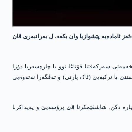
ه‌ز ئامادەیە پێشوازیا وان بکە». ل بەرانبەری ڤان
ەمەتی سەرکەفتنا قۆناغا نوو یا چارەسەریا دۆزا
ۆژا 17ێ ڤێ مەهێ ب پارتیا داد و پێشخستنێ یا ترکیەیێ (ئاک پارتی) و تەڤگەرا نەتەوەیی
ۆ ترکیەیەکە بێ تەرۆر کار دکن، هەروەسا ئەم ئارێشەیەکە 40 سالی ژی چارە دکن. شاشفێمکرنا ڤێ پرۆسەیێ و پەیداکرنا