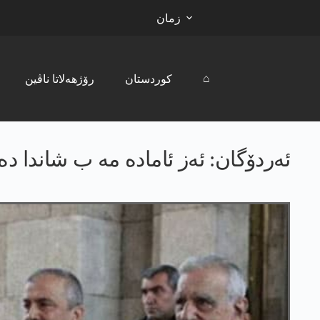
زمان
⌂
کوردستان
رۆژھەلاتا ناڤین
ئەردۆگان: ئەز ئامادە مە ب شاندا دە