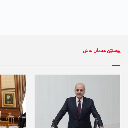
پوستێن ھەمان بەش