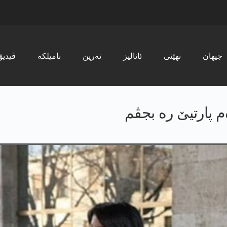
جیھان
نھێنی
ئانالیز
نەرین
نامیلکە
ڤیدیۆ
م پارتیێ رە بجڤم