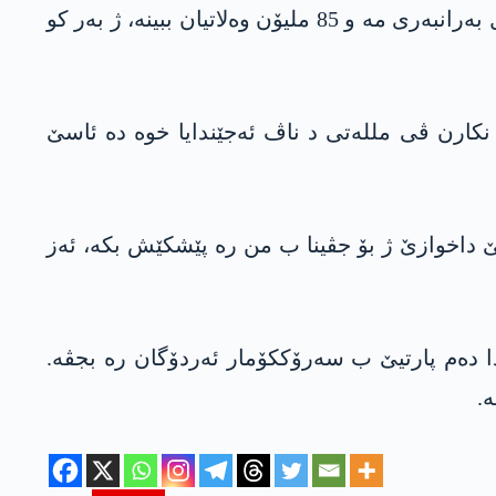
ناڤبری تەکەز ژی کر، «هەر کەسەکێ ب گۆتنا ئەمپەریالیزمێ بزاڤێ ژ بۆ تێکدانا ڤێ براتیێ بکە، دێ خوە ل بەرانبەری مە و 85 ملیۆن وەلاتیان ببینە، ژ بەر کو
نکارن ڤی مللەتی د ناڤ ئەجێندایا خوە دە ئاسێ
 داخوازێ ژ بۆ جڤینا ب من رە پێشکێش بکە، ئەز
ا دەم پارتیێ ب سەرۆککۆمار ئەردۆگان رە بجڤە.