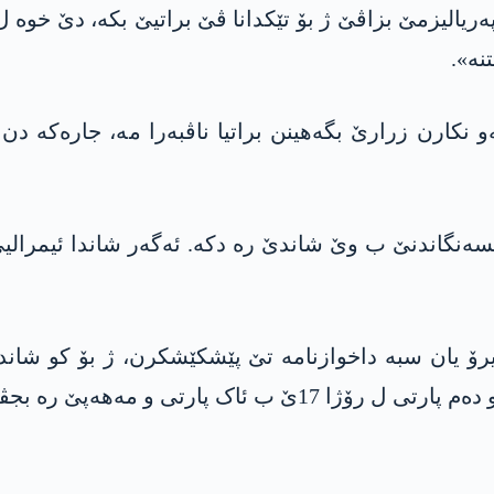
کارن زرارێ بگەهینن براتیا ناڤبەرا مە، جارەکە دن 
ەنگاندنێ ب وێ شاندێ رە دکە. ئەگەر شاندا ئیمرالیێ
یرۆ یان سبە داخوازنامە تێ پێشکێشکرن، ژ بۆ کو شاند
اک پارتی و مه‌هه‌پێ رە بجڤە.