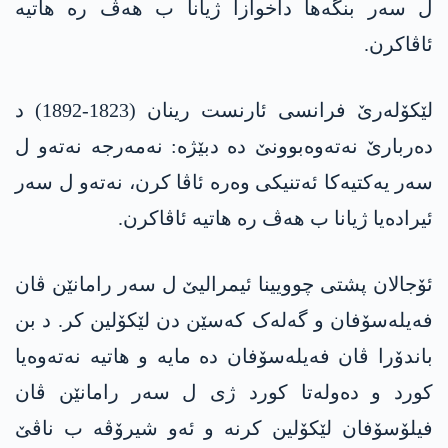
ل سەر بنگەها داخوازا ژیانا ب هەڤ رە هاتیە
ئاڤاکرن.
لێكۆله‌رێ فرانسی ئارنست رینان (1823-1892) د
دەربارێ نەتەوەبوونێ دە دبێژە: نه‌مه‌رجه‌ نەتەو ل
سەر یەکتیه‌كا ئەتنیکی وه‌ره‌ ئاڤا كرن، نه‌ته‌و ل سەر
ئیرادەیا ژیانا ب هەڤ رە هاتیە ئاڤاکرن.
ئۆجالان پشتی چوویینا ئیمرالیێ ل سەر رامانێن ڤان
فەیلەسۆفان و گەلەک کەسێن دن لێکۆلین کر. د بن
باندۆرا ڤان فەیلەسۆفان دە مایە و هاتیه‌ نەتەوەیا
کورد و دەولەتا کورد ژی ل سەر رامانێن ڤان
فیلۆسۆفان لێکۆلین کرنە و ئه‌و شیرۆڤه‌ ب ناڤێ