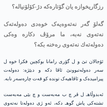
رزگاریخوازە یان گۆتارەکە دژ-کۆلۆنیالە؟
گه‌لۆ گەر نەتەوەیەک خوەدی دەولەتەک
نەتەوی نه‌به‌، ما مرۆڤ دکارە وەکی
ده‌وله‌ته‌ك نه‌ته‌وی رەخنە بکە؟
ئۆجالان تێ و ل گۆری رامانا بوکچین فکرا خوە ل
سەر دەولەتبوونێ ئاڤا دکە و دبێژە: دەولەت
پیرامیدەک و ئاڤاهیەک توندە کو قەت چارەسەر نابە.
ئەبدوڵاهـ ل ڤر چ ب مه‌به‌ست و چ بێی مه‌به‌ست
تشتەکی پاش گوهـ دكه‌، ئه‌و ژی ده‌وله‌تا نه‌ته‌وی