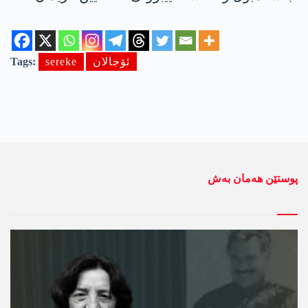
ئۆجالان
sereke
Tags:
پوستێن ھەمان بەش