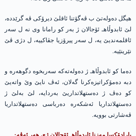
هیگل دەولەتێ ب ڤەگۆتنا ئاقلێ دیرۆکی ڤە گرێددە،
لێ ئابدوڵاهـ ئۆجالان ژ بەر کو رامانا وی نە ل سەر
ئاقلمه‌ندیێ یه‌، ل سەر پیرۆزیا جڤاکییە، ل دژی ڤێ
نێرینێیە.
دەما کو ئابدوڵاهـ ژ دەولەتەکە سەربخوە دگوهەرە و
دبە دەمۆکراتیزەکرنا گەلان، ئەڤ نایێ وێ واتەیێ
کو دەڤ ژ دەستهلاتداریێ بەردایە، لێ بەلێ ژ
دەستهلاتداریا ئەشکەرە دەرباسی دەستهلاتداریا
ڤەشارتی بوویە.
پارادۆکسا مەزنا ئابدوڵاهـ ئۆجالان ژی هه‌ر ئەڤە: