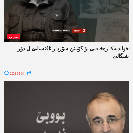
نەرین
خواندنه‌كا رەخنەیی بۆ گۆتنێن سۆزدار ئاڤێستایێ ل دۆر
شنگالێ
2026-08-06