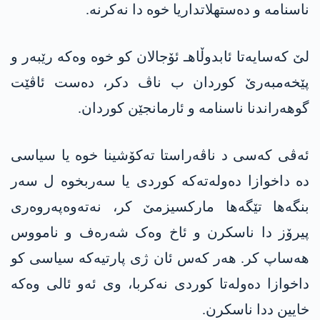
ناسنامە و دەستهلاتداریا خوە دا نه‌كرنه‌.
لێ کەسایەتا ئابدوڵاهـ ئۆجالان کو خوە وەکە رێبەر و
پێخەمبەرێ کوردان ب ناڤ دکر، ده‌ست ئاڤێت
گوهه‌راندنا ناسنامە و ئارمانجێن کوردان.
ئه‌ڤی كه‌سی د ناڤه‌راستا تەکۆشینا خوە یا سیاسی
دە داخوازا دەولەتەکە کوردی یا سەربخوە ل سەر
بنگەها تێگەها مارکسیزمێ کر، نەتەوەپەروەری
پیرۆز دا ناسکرن و ئاخ وەک شەرەف و نامووس
هەساپ کر. هەر کەس ئان ژی پارتیەکە سیاسی کو
داخوازا دەولەتا کوردی نەکربا، وی ئه‌و ئالی وەکە
خایین ددا ناسكرن.