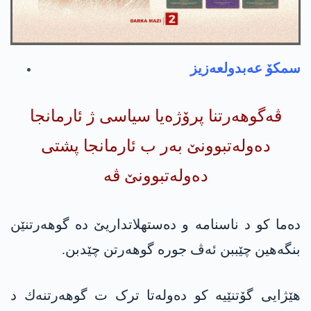
سمكۆ عه‌بدولعه‌زیز
ڤەگوهەرتنا پرۆژەیا سیاسی ژ ئارمانجا
دەولەتبوونێ بەر ب ئارمانجا پشتی
دەولەتبوونێ ڤە
دەما کو د ناسنامە و دەستهلاتداریێ دە گوهەرتنێن
بنگەهین چێببن ئەڤ جورە گوهەرتن چێدبن.
هێژایی گۆتنێیە کو دەولەتا ترک ت گوهه‌رتنه‌ك د