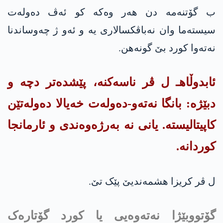
ب گۆتنه‌مه‌ دن هه‌ر وه‌كه‌ كو ئه‌ڤ ده‌وله‌ت
سیسته‌ما وان نه‌باڤكسالاری یه‌ و ئه‌و ژ چه‌وساندنا
نه‌ته‌وا كورد بێ گونه‌هن.
ئابدوڵاهـ ل ڤر ناسه‌كنه‌، پێشده‌تر دچە و
دبێژە: بانگا نەتەو-دەولەت خەیالا دەولەتێن
کاپیتالیستە. یانی نە بەرژەوەندی و ئارمانجا
کوردانە.
ل ڤر کریزا هشمەندیێ پێک تێ.
گۆتووبێژا نەتەوەیی یا کورد گۆتارەک