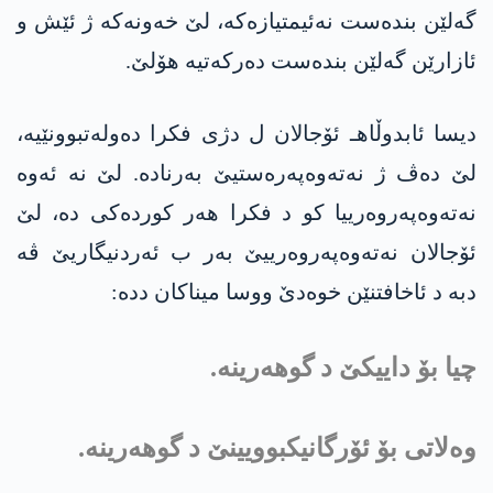
گه‌لێن بنده‌ست نه‌ئیمتیازەکە، لێ خەونه‌كه‌ ژ ئێش و
ئازارێن گه‌لێن بندەست دەرکەتیە هۆلێ.
دیسا ئابدوڵاهـ ئۆجالان ل دژی فکرا دەولەتبوونێیە،
لێ دەڤ ژ نەتەوەپەرەستیێ بەرنادە. لێ نە ئەوە
نەتەوەپەروەرییا كو د فكرا هه‌ر كورده‌كی ده‌، لێ
ئۆجالان نه‌ته‌وه‌په‌روه‌رییێ به‌ر ب ئه‌ردنیگاریێ ڤه‌
دبه‌ د ئاخافتنێن خوەدێ ووسا میناكان دده‌:
چیا بۆ داییکێ د گوهه‌رینه‌.
وەلاتی بۆ ئۆرگانیکبوویینێ د گوهه‌رینه‌.