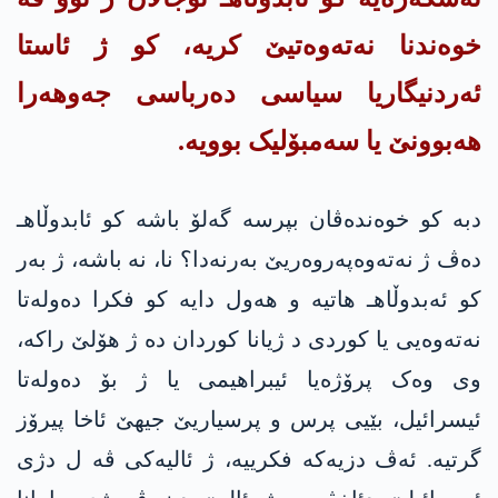
خوەندنا نەتەوەتیێ کریە، کو ژ ئاستا
ئەردنیگاریا سیاسی دەرباسی جەوهەرا
هەبوونێ یا سەمبۆلیک بوویە.
دبە کو خوەندەڤان بپرسە گەلۆ باشە کو ئابدوڵاهـ
دەڤ ژ نەتەوەپەروەریێ بەرنەدا؟ نا، نە باشە، ژ بەر
کو ئەبدوڵاهـ هاتیە و هەول دایە کو فکرا دەولەتا
نەتەوەیی یا کوردی د ژیانا کوردان دە ژ هۆلێ راکە،
وی وەک پرۆژەیا ئیبراهیمی یا ژ بۆ دەولەتا
ئیسرائیل، بێیی پرس و پرسیاریێ جیهێ ئاخا پیرۆز
گرتیە. ئەڤ دزیەکە فكرییه‌، ژ ئالیەکی ڤە ل دژی