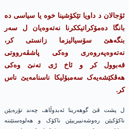
ئۆجالان د داویا تێکۆشینا خوە یا سیاسی دە
بانگا دەمۆکراتیککرنا نەتەوەیان ل سەر
بنگەهێ سۆسیالیزما زانستی کر،
نەتەوەپه‌روه‌ری وەکی پاشڤەرووتی
قەبوول کر و ئاخ ژی تەنێ وەکی
هەڤکێشەیەک سەمبۆلیکا ناسنامەیێ ناس
کر.
ل پشت ڤێ گوهەرینا ئەبدوڵاهـ، چەند تۆرەیێن
ناکۆکیێن رەوشەنبیرییێن ناکۆک و هەلوەستێننە