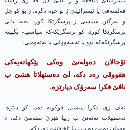
ئیسرائیلێ دئاخڤه‌ و ژ ئالیێ دن ڤە ژی رامانا
فەلسەفی یا ئیسرائیلێ ژ بۆ خوە دگرە، ژ بۆ کو جل
و بەرگێن سیاسی ژ پرسگرێکا کورد بخه‌، یانی
پرسگرێکا کورد، کو پرسگرێکەکە سیاسییە، بگهینە
پرسگرێکەکە نوو یا تەسەووفی یا نەتەوەیی.
ئۆجالان دەولەتێ وەکی پێكهاته‌یه‌كی
هقووقی رەد دکە، لێ ده‌ستهلاتا هشێ ب
ناڤێ فکرا سەرۆک دپارێزە.
ئەڤ ژی فكرا میشیل فوكویه‌ دەما کو دبێژە:
دەستهلات نەتەنێ ب رییا هێزێ سته‌مێ دكه‌، د
هەمان دەمێ دە ب رییا ئاخافتنێ ژی دكه‌.