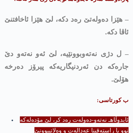
– هێزا دەولەتێ رەد دکە، لێ هێزا ئاخافتنێ
ئاڤا دکە.
– ل دژی نەتەوبوونێیە، لێ ئەو نەتەو دێ
جارەکە دن ئەردنیگاریەکە پیرۆز دەرخە
هۆلێ.
ب کورتاسی:
ئابدوڵاهـ نەتەو-دەولەت رەد کر، لێ مۆدەلەکە
نوو یا راستەقینا عەدالەت و وەلاتیبوونێ