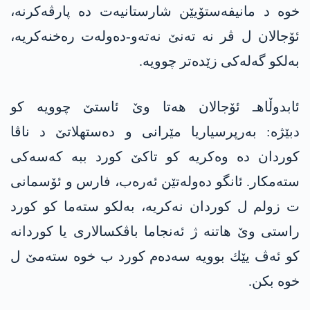
خوه‌ د مانیفه‌ستۆیێن شارستانیه‌ت ده‌ پارڤه‌كرنه‌،
ئۆجالان ل ڤر نه‌ ته‌نێ نه‌ته‌و-ده‌وله‌ت ره‌خنه‌كریه‌،
به‌لكو گه‌له‌كی زێده‌تر چوویه‌.
ئابدوڵاهـ ئۆجالان هەتا وێ ئاستێ چوویه‌ كو
دبێژه‌: بەرپرسیاریا مێرانی و ده‌ستهلاتێ د ناڤا
كوردان ده‌ وه‌كریه‌ كو تاكێ كورد ببه‌ كه‌سه‌كی
سته‌مكار. ئانگو دەولەتێن ئەرەب، فارس و ئۆسمانی
ت زولم ل كوردان نه‌كریه‌، به‌لكو سته‌ما كو كورد
راستی وێ هاتنه‌ ژ ئەنجاما باڤکسالاری یا کوردانە
کو ئه‌ڤ یێك بوویه‌ سه‌ده‌م کورد ب خوه‌ سته‌مێ ل
خوە بكن.