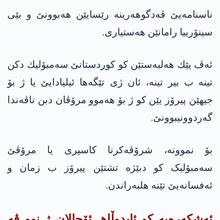
ناسنامەیێ ڤەدگوهەرینە رێسایێن هه‌بوونێ و بێی
سینۆرییا رامانێن هه‌ستیاری.
ئه‌ڤ یێك هەلبەستێن كو كوردستانێ سه‌مبۆلیك دكن
تینه‌ ب بیر تینه‌، ئان ژی تێگەها ئیلیادایێ یا ژ بۆ
جیهێن پیرۆز یێن کو ژ بۆ هەموو مرۆڤان دبن ناڤەندا
گەردوونیبوونێ.
بۆ نموونە، شرۆڤەکرنا كاسیرى یا مرۆڤێ
سەمبۆلیک كو دبێژە تشتێن پیرۆز ب زمان و
ئەفسانەیێ تێنە هلبەراندن.
ئەشکەرەیە کو ئابدوڵاهـ ئۆجالان ژ نوو ڤه‌