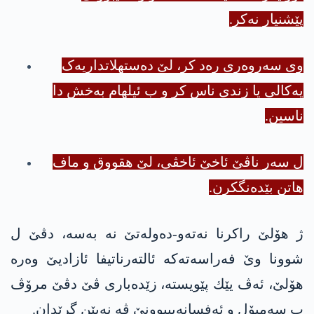
پێشنیار نەکر.
وی سەروەری رەد کر، لێ دەستهلاتداریەک
یەکالی یا زندی ناس کر و ب ئیلهام به‌خش دا
ناسین.
ل سەر ناڤێ ئاخێ ئاخڤی، لێ هقووق و ماف
هاتن بێدەنگکرن.
ژ هۆلێ راکرنا نەتەو-دەولەتێ نە بەسە، دڤێ ل
شوونا وێ فەراسەتەکە ئالتەرناتیفا ئازادیێ وه‌ره‌
هۆلێ، ئه‌ڤ یێك پێویسته‌، زێده‌باری ڤێ دڤێ مرۆڤ
ب سەمبۆل و ئه‌فسانه‌ییبوونێ ڤە نه‌یێن گرێدان.