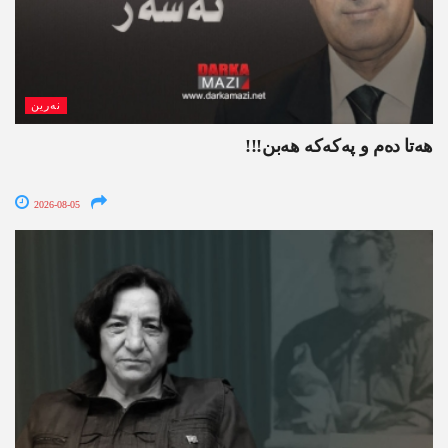
نەرین
ھەتا دەم و پەکەکە ھەبن!!!
2026-08-05