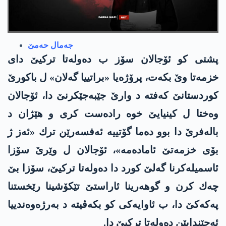
جه‌مال حه‌مێ
پشتی كو ئۆجالان سۆز ب ده‌وله‌تا تركیێ دای
خزمه‌تا وێ بكه‌ت‌، پرۆژه‌یا «براتییا گه‌لان» ل باكورێ
كوردستانێ کەفتە د وارێ جێبەجێکرنێ دا، ئۆجالان
وه‌ختا ل كینیایێ خوه‌ راده‌ست كری و هێژان د
باله‌فرێ دا‌ بوو دەما گۆتیيە ئه‌فسه‌رێن ترك «ئه‌ز ژ
بۆی خزمه‌تێ ئاماده‌مه»، ئۆجالان ل وێرێ سۆزا
ئاسمیله‌كرنا گه‌لێ کورد دا ده‌وله‌تا تركیێ، سۆزا بێ
چه‌ك كرن و گوهه‌رینا ئاراستێ تێکۆشینا رێخستنا
په‌كه‌كێ دا، ب ئاوایه‌كی كو بكه‌ڤیته‌ د به‌رژه‌وه‌ندییا
ئه‌جێندایێن ده‌وله‌تا ترکیێ دا‌.