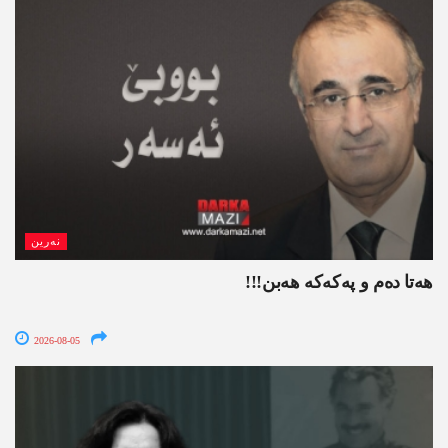
نەرین
ھەتا دەم و پەکەکە ھەبن!!!
2026-08-05