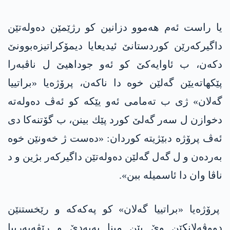
یا راست ئه‌م هه‌موو دزانین كو ر‌ژێمێن ده‌وله‌تێن
داگیركه‌رێن كوردستانێ ئیدیعایا دیمۆكراتیزه‌بوونێ
دكەن، ب ئاوایه‌كێ كو ئه‌و جوداهیێ ل ناڤبه‌را
پێكهاته‌یێن گه‌لێن خوه‌ دا‌ ناكەن، پرۆژه‌یا «براتییا
گه‌لان» ژی ب تەمامی ئه‌و یێكه‌ كو ئه‌ڤ ده‌وله‌ته‌
دخوازن ل سه‌ر گه‌لێ كورد پێك بینن، ب گۆتنه‌كا‌ دی
ئه‌ڤ پرۆژه‌ دبێژیتە كوردان: «ده‌ست ژ خه‌ونێن خوه‌
به‌ردەن و ل گه‌ل گه‌لێن ده‌وله‌تێن داگیركه‌ر بژین و د
ناڤا وان دا‌ ئاسمیله‌ ببن».
پرۆژه‌یا «براتییا گه‌لان» كو په‌كه‌كه‌ و رێخستنێن
دووڤه‌لانكێن وێ یێن مینا په‌یه‌دێ و رێڤه‌به‌رییا