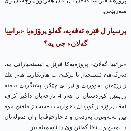
پرۆژه‌یا «براتییا گه‌لان» ل ڤان هه‌ردوو پارچه‌یان ژی
سه‌ربێخن.
پرسیار ل ڤێرە ئه‌ڤەیە‌، گه‌لۆ پرۆژه‌یا «براتییا
گه‌لان» چی یه؟
‌«براتییا گه‌لان» پرۆژه‌یه‌كا قرێژ یا ئیستخباراتی یه‌،
ده‌زگه‌هێ ئیستخباراتا تركیێ ب هاریکارییا هه‌ر یێك
ژ ر‌ژێمێن سووریێ و ئیرانێ چێكر، پشتگریێ دده‌تە
رژیمێن كوردستان ل هه‌ر 4 پا‌رچه‌یان داگیر كری،
ئه‌ڤ پرۆژه‌ ژ كوردان دخوازیت ده‌ست ژ مافێن خوه‌
یێن نه‌ته‌وه‌یی به‌ردەن و د چارچۆڤه‌یا وان ده‌وله‌تان
دا‌ بمینن و د ناڤا گه‌لێن وێ دا‌ ئاسمیله‌ ببن.