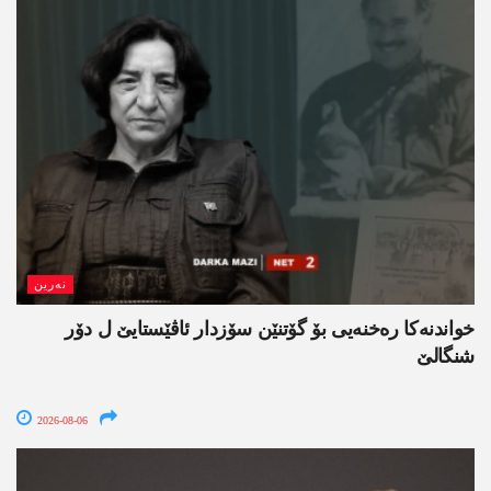
نەرین
خواندنه‌كا رەخنەیی بۆ گۆتنێن سۆزدار ئاڤێستایێ ل دۆر
شنگالێ
2026-08-06