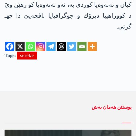
كیان و نه‌ته‌وه‌یا كوردی یه‌‌، ئه‌و نه‌ته‌وه‌یا كو رهێن وێ
د كووراهییا دیرۆك و جوگرافیایا ناڤچه‌یێ دا جهـ
گرتی‌‌.
Tags:
sereke
پوستێن ھەمان بەش