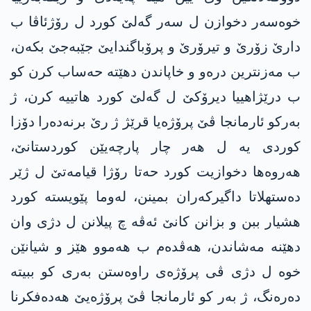
خوه‌سه‌ر دخوازن ل سه‌ر گه‌لێ كورد ل رۆژئاڤا ب
دارێ زۆرێ و تیرۆرێ و پرۆباگندایێ جێبەجێ بکەن،
ب مه‌زنترین دره‌و و خاپاندن دهێتە حه‌ساب كرن كو
ب درێژاهییا دیرۆكێ ل گه‌لێ كورد هاتییە كرن، ژ
به‌ركو ئارمانجا ڤێ پرۆژه‌یا قرێژ ژ رێ برنەدەرا دۆزا
كوردی یه‌ ل هه‌ر چار پا‌رچه‌یێن كوردستانێ،
هه‌روه‌ها دخوازیت‌ كورد حه‌تا رۆژا قیامه‌تێ ل ژێر
ده‌ستهلاتا داگیركه‌ران بمینن، له‌وما پێویسته‌ كورد
هشیار ببن و بزانن کانێ ئه‌ڤە چ پیلانن ل دژی وان
دهێنه‌ مه‌شاندن، هه‌ڤده‌م ب هه‌موو هێز و شیانێن
خوه‌ ل دژی ڤی پرۆژه‌ی راوەستن به‌ری كو ببیتە
ده‌ره‌نگ، ژ به‌ر كو ئارمانجا ڤێ پرۆژه‌یێ هەدەفکرنا