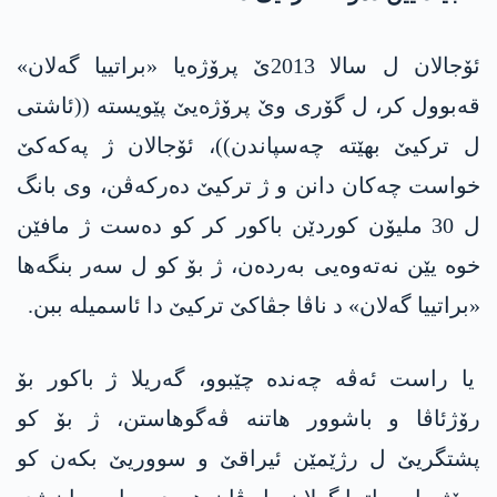
ئۆجالان ل سالا 2013ێ پرۆژه‌یا «براتییا گه‌لان»
قه‌بوول كر، ل گۆری وێ پرۆژه‌یێ پێویسته‌ ((ئاشتی
ل تركیێ بهێتە چەسپاندن))، ئۆجالان ژ په‌كه‌كێ
خوا‌ست چه‌كان دانن و ژ تركیێ ده‌ركه‌ڤن، وی بانگ
ل 30 ملیۆن كوردێن باكور كر كو ده‌ست ژ مافێن
خوه‌ یێن نه‌ته‌وه‌یی به‌ردەن، ژ بۆ كو ل سه‌ر بنگه‌ها
«براتییا گه‌لان» د ناڤا جڤاكێ تركیێ دا‌ ئاسمیله‌ ببن.
یا راست ئه‌ڤە چەندە چێبوو، گه‌ریلا ژ باكور بۆ
رۆژئاڤا و باشوور هاتنە ڤه‌گوهاستن، ژ بۆ كو
پشتگریێ ل ر‌ژێمێن ئیراقێ و سووریێ بكەن كو