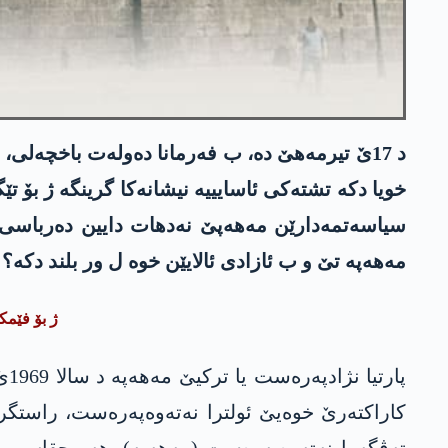
د 17ێ تیرمەھێ دە، ب فەرمانا دەولەت باخچەلی،
خویا دکە تشتەکی ئاسایییە نیشانەکا گرینگە ژ بۆ ت
سیاسەتمەدارێن مەهەپێ نەدهات دایین دەرباسی نا
مەھەپە تێ و ب ئازادی ئالایێن خوە ل ور بلند دکە؟
ژ بۆ فێمک
پا
کاراکتەرێ خوەیێ ئولترا نەتەوەپەرەست، راستگر،