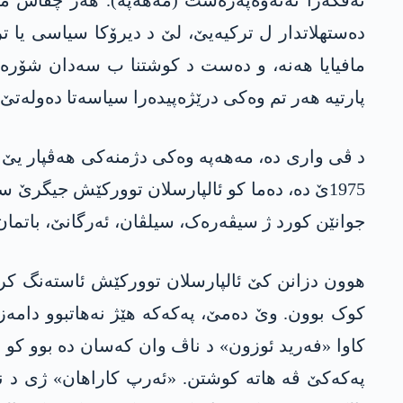
تەڤگەرا نەتەوەپەرەست (مەھەپە). ھەر چقاس مەھ
دەستهلاتدار ل ترکیەیێ، لێ د دیرۆکا سیاسی یا ت
مافیایا هەنە، و دەست د کوشتنا ب سەدان شۆرەشگ
پارتیە ھەر تم وەکی درێژەپیدەرا سیاسەتا دەولەتێ 
د ڤی واری دە، مەھەپە وەکی دژمنەکی ھەڤپار یێ ک
1975ێ دە، دەما کو ئالپارسلان توورکێش جیگرێ
جوانێن کورد ژ سیڤەرەک، سیلڤان، ئەرگانێ، باتمان
ھوون دزانن کێ ئالپارسلان توورکێش ئاستەنگ کر
کوک بوون. وێ دەمێ، پەکەکە هێژ نەهاتبوو دامە