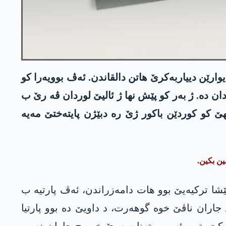
وارێن دییاربەکرێ ھاتن دالقاندن. ئەڤ بوویەرا کو
ان دە. ژ بەر کو پێش نها ژ ئالیێ لوردان ڤە رێ ب
ێ کو کوردێن باکور ژێ رە دبێژن پایتەختێ مەیە
ین بکین.
ێش، کو ئەفسەرەکی ئارتێشا ترکیەیێ بوو هات دامەزراندن، ئەڤ پارتیە ب
اران ناڤێ خوە گوھەرت، د داویێ دە بوو پارتیا