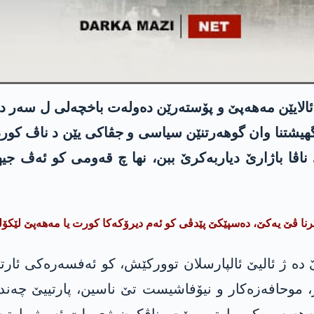
 ئالایێن مەھەپێ و پۆستەرێن دەولەت باخچەلی ل سەر دی
ێگھیشتنا وان گوھەرتنێن سیاسی و جڤاکی یێن د ناڤ کورد
ڤا باژارێ دیاربەکرێ ببن، نها چ قەومی کو ئەڤ جیه
رنا ڤێ یەکێ، دەسپێکێ پێدڤی کو ئەم دیرۆکەکا کورت یا مەھەپێ لێکۆل
رتیا نژادپەرەست یا ترکیێ مەهەپە د سالا 1969ێ دە ژ ئالیێ ئالپارسلان توورک
 موحافەزەکار و نیۆفاشیست تێ ناسین، پارتییێ چەند ج