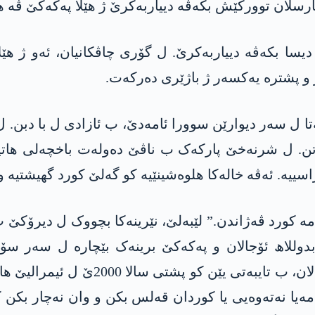
رسلان توورکێش بکەڤە دییاربەکرێ ژ ھێلا پەکەکێ ڤە ھا
رێ، ھەتا ل سەر دیوارێن سوورا ئامەدێ، ب ئازادی ل با د
ۆتن. ل شرنەخێ پارکەک ب ناڤێ دەولەت باخچەلی ھات
اسییە. ئەڤە خالەکا ھلوەشینێیە کو گەلێ کورد گھیشتیە و
 مە کورد ڤەژاندن.” لێبەلێ، نێرینەکا بچووک ل دیرۆکێ 
ەبدوللاھ ئۆجالان و پەکەکێ برینەک بێچارە ل سەر سۆ
ەیا نەتەوەیی یا کوردان قەلس بکن و وان نەچار بکن ک