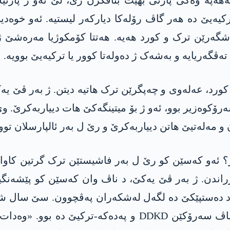
ەپە وەکی پارتی بهێت بناڤکرن ژی، لێ ئەو ژ پارتیە
رکیەیێ دە ھەر گاڤ رۆلەکا دیارکەر لیستیە. ئەو خوە
ەرێن ترک و کورد هەیە. هەتتا کۆمکوژیا مەرەشێ ژ ئ
تەڤگەریایە و بەشەک ژ دەولەتا کوور یا ترکیەیێ بوویە.
ورد، عەلەوی و چەپگرێن ترک ھاتیە دیتن. ژ بەر ڤێ یەک
 سەرۆکوەزیر بوو، ئەو ژ بۆ میتینگەکێ ھات دییاربەکرێ.
 و مەلەتیێ ھاتن دییاربەکرێ و رێ ل بەر ئالپارسلان تو
؟ ئەو کەسێن کو رێ ل بەر فاشیستێن ترک گرتین کاوا
زراندن. ژ بەر ڤێ یەکێ، د ناڤ وان کەسێن کو پێشەنگ
پەکەکێ ڤە ھاتە کوشتن. «ئەرپ کاراھان» ژی د ناڤ سەرۆکێن D