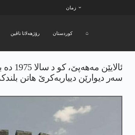
زمان
⌂
کوردستان
رۆژھەلاتا ناڤین
سەر دیوارێن دییاربەکرێ ھاتن بلندک