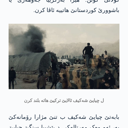
باشوورێ کوردستانێ هاتییه‌ ئاڤا كرن.
ل چیایێ شەکیف ئالایێ ترکیێ ھاتە بلند كرن
بابه‌تێ چیایێ شەکیف ب تنێ مژارا رۆمانه‌كێ
یە، ئەو وەک مەرتالەکی د پێشییا سنگێ چیایێ