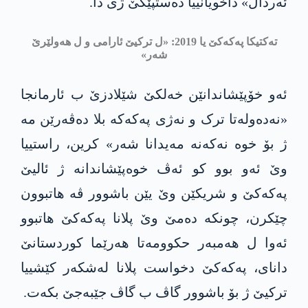
ئەردال» داخویانییا دەستپێکێ ژی دا.
تەکتیکا په‌كه‌كێ یا 2019: «ل تركیێ ئارامی و ل ھەولێرێ
شەر»
ئەو خۆپێشاندانێن خەلکێ شێلادزێ ب ئارمانجا
«نەدەولەتا ترک و نەژی په‌كه‌كه‌ بلا دەڤەرێن مە
ژ بۆ خوە نەکەنە مه‌یدانا شەر» كرین، راستییا
وێ ئه‌و بوو كو ئەڤ خوەپێشاندانه‌ ژ ئالیێ
په‌كه‌كێ و شریکێن وێ یێن باشوور ڤه‌ ھاتبوون
چێكرن، چونكه‌ دەمێ وێ پلانا په‌كه‌كێ هاتبوو
ئه‌وا ل ھەمبەر حكوومه‌تا ھەرێما کوردستانێ
دانای، په‌كه‌كێ دخواست پلانا له‌شكه‌ر كێشییا
تركیێ ژ بۆ باشوور گاڤ ب گاڤ جێبه‌جێ بكه‌ت.