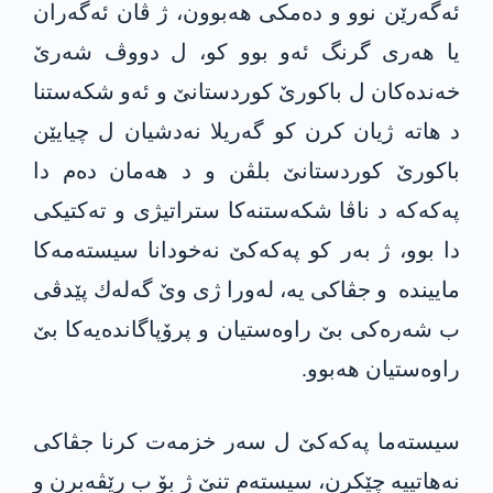
ئه‌گه‌رێن نوو و دەمکی ھەبوون، ژ ڤان ئه‌گه‌ران
یا هه‌ری گرنگ ئەو بوو کو، ل دووڤ شەرێ
خەندەکان ل باکورێ کوردستانێ و ئەو شکەستنا
د ھاتە ژیان کرن كو گه‌ریلا نه‌دشیان ل چیایێن
باکورێ کوردستانێ بلڤن و د ھەمان دەم دا
په‌كه‌كه‌ د ناڤا شکەستنەکا ستراتیژی و تەکتیکی
دا بوو، ژ بەر کو په‌كه‌كێ نه‌خودانا سیسته‌مه‌كا
ماییندە و جڤاکی یە، لەورا ژی وێ گه‌له‌ك پێدڤی
ب شەرەکی بێ راوه‌ستیان و پرۆپاگاندەیەكا بێ
راوه‌ستیان هه‌بوو.
سیسته‌ما په‌كه‌كێ ل سەر خزمەت کرنا جڤاکی
نه‌هاتییه‌ چێكرن، سیسته‌م تنێ ژ بۆ ب رێڤەبرن و