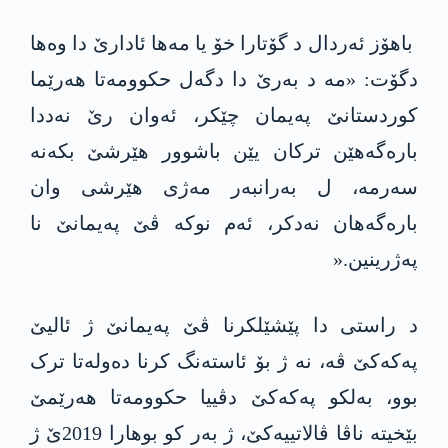
باھۆز ئەردال د گۆتارا خۆ یا مه‌ها ئادارێ دا وه‌ھا
دگۆت: «مە د بەرێ دا دگەل حكوومه‌تا ھەرێما
کوردستانێ پەیمان چێکر، ئەوان رێ نه‌ددا
بارەگەھێن ترکان یێن باشوور ھێرشێ بكه‌نه‌
سەرمە، ل به‌رانبه‌ر مەژی هێرشی وان
بارەگەھان نەدکر، ئەم نوکە ڤێ په‌یمانێ نا
پەژرینین.«
د راستی دا پێشێلكرنا ڤێ پەیمانێ ژ ئالیێ
په‌كه‌كێ ڤە، نە ژ بۆ ئاستەنگ کرنا دەولەتا ترک
بوو، به‌لكو په‌كه‌كێ دڤییا حكوومه‌تا ھەرێمێ
بێخیته‌ ناڤا ڤالاتییەکێ، ژ بەر کو بوھارا 2019ێ ژ