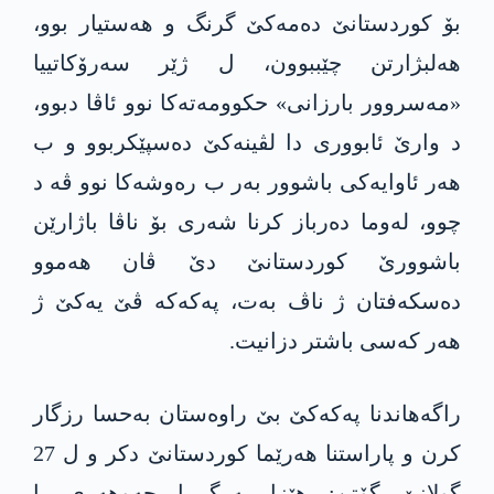
بۆ کوردستانێ ده‌مه‌كێ گرنگ و هه‌ستیار بوو،
ھەلبژارتن چێببوون، ل ژێر سەرۆکاتییا
«مەسروور بارزانی» حكوومه‌تەکا نوو ئاڤا دبوو،
د وارێ ئابووری دا لڤینەکێ دەسپێکربوو و ب
ھەر ئاوایه‌كی باشوور بەر ب ره‌وشه‌كا نوو ڤە د
چوو، له‌وما ده‌رباز كرنا شه‌ری بۆ ناڤا باژارێن
باشوورێ كوردستانێ دێ ڤان ھەموو
دەسکەفتان ژ ناڤ بەت، په‌كه‌كه‌ ڤێ یه‌كێ ژ
هه‌ر کەسی باشتر دزانیت.
راگەھاندنا په‌كه‌كێ بێ راوه‌ستان به‌حسا رزگار
کرن و پاراستنا ھەرێما کوردستانێ دکر و ل 27
گولانێ گۆتن: ھێزا بەرگرییا جەوھەری یا