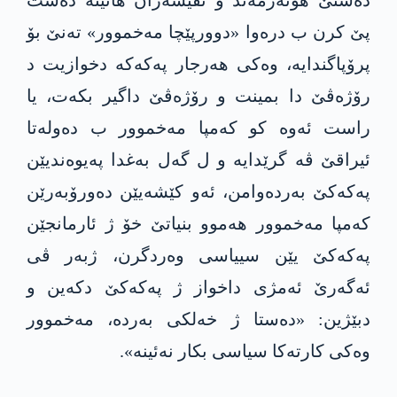
پێ کرن ب درەوا «دوورپێچا مه‌خموور» تەنێ بۆ
پرۆپاگندایە، وەکی هەرجار په‌كه‌كه‌ دخوازیت د
رۆژەڤێ دا بمینت و رۆژەڤێ داگیر بکەت، یا
راست ئەوە کو کەمپا مه‌خموور ب دەولەتا
ئیراقێ ڤە گرێدایە و ل گەل بەغدا پەیوەندیێن
پەکەکێ بەردەوامن، ئەو کێشەیێن دەورۆبەرێن
کەمپا مه‌خموور ھەموو بنیاتێ خۆ ژ ئارمانجێن
په‌كه‌كێ یێن سییاسی وەردگرن، ژبەر ڤی
ئه‌گه‌رێ ئەمژی داخواز ژ په‌كه‌كێ دکەین و
دبێژین: «دەستا ژ خەلکی بەردە، مه‌خموور
وەکی کارتەکا سیاسی بکار نەئینه‌».