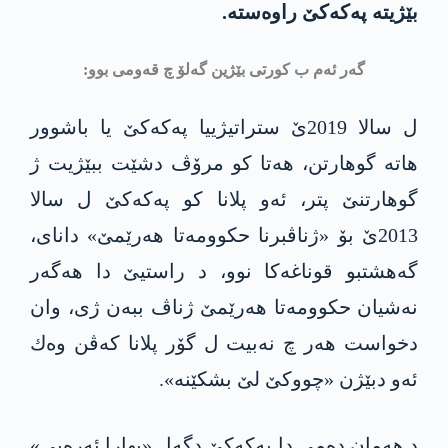
بێژیته‌ په‌كه‌كێ راوه‌سته‌.
گەر ئەم ب کورتی بێژین گەلۆ چ قەومی بوو:
ل سالا 2019ێ ستراتیژییا په‌كه‌كێ یا باشوور
ھاتە گوهارتن، هه‌تا كو مرۆڤ دشێت ببێژیت ژ
گوھارتنێ پتر، ئەو پلانا کو په‌كه‌كێ ل سالا
2013ێ بۆ «ژناڤبرنا حكوومه‌تا ھەرێمێ» دانای،
گەھشتبو قوناغەکا نوو، د راستیێ دا هه‌گه‌ر
نه‌شیان حكوومه‌تا ھەرێمێ ژناڤ ببەن ژی، وان
دخواست هه‌ر چ نه‌بیت ل گۆر پلانا کەڤن وه‌ك
ئه‌و دبێژن «چووکێ لێ بشکێنە».
د ھەمان دەمی دا په‌كه‌كێ دگەل «بھارا ئەرەبی»