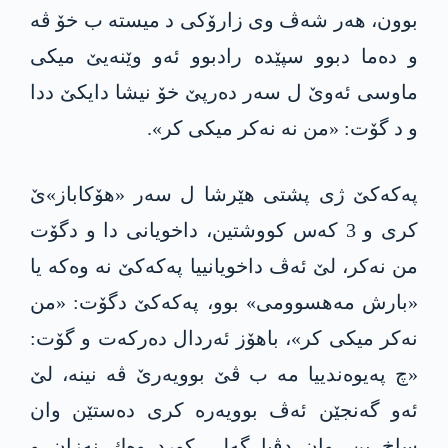
بوون، ھەر شەڤ وی زارۆكی د میسته‌ ب خۆ ڤه‌
و ده‌ما دبوو سپێدە رادبوو ئەو وێنەیێ میکی
ماوسی ئه‌وێ ل سەر دەرپێ خۆ نیشا دایكێ ددا
و د گۆت: «من نە نەکر میکی کر».
په‌كه‌كێ ژی پشتی ھێرشا ل سەر «ھۆکاباز»ێ
کری و 3 کەس کووشتین، داخویانی دا و دگۆت
من نەکر، لێ ئەڤ داخویانییا په‌كه‌كێ نە وەکە یا
«بارش مەھسوومی» بوو، په‌كه‌كێ دگۆت: «من
نەکر میکی کر»، باھۆز ئەردال دەرکەت و گۆت:
«چ په‌یوه‌ندییا مه‌ ب ڤێ بوویەرێ ڤە نینە، لێ
ئەو گه‌نجێن ئەڤ بوویەره‌ كری دەستێن وان
ساخ بن، وان دڤیا گه‌لی كورد وه‌ك نه‌زان و