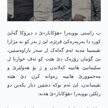
ب راستی بوویەرا «ھۆکاباز»ێ د دیرۆکا گەلێ
کورد دا به‌رپه‌ره‌كێ قرێژە، لێ ژ به‌ر كو نە مژارا
نڤیسینا مەیە ئەم گەلەک ل سەر ناراوەستین،
بێ گۆمان رۆژەک دێ هێت کو ئەڤ خوارنا ل
سلێمانیێ ھاتيیە کەلاندن و ژ بۆ ھەولێرێ و
مه‌خموورێ ھاتییە رەوانە کرن دێ هێتە
نڤیساندن، لێ ئەم نوکە دشێین دیار بکەین دو
رێكێن بوویه‌را «ھۆکاباز»ێ ھەنە: