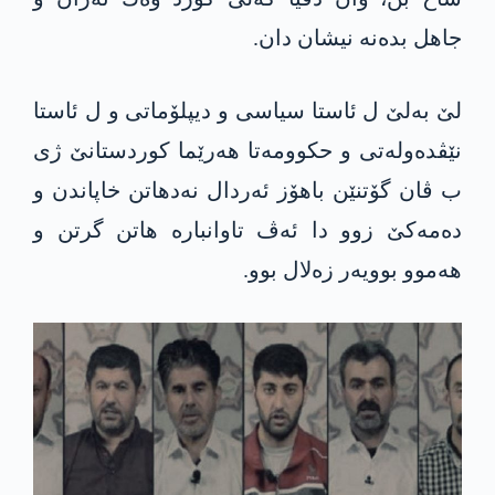
جاهل بده‌نه‌ نیشان دان.
لێ به‌لێ ل ئاستا سیاسی و دیپلۆماتی و ل ئاستا
نێڤدەولەتی و حكوومه‌تا ھەرێما کوردستانێ ژی
ب ڤان گۆتنێن باھۆز ئەردال نەدھاتن خاپاندن و
دەمەکێ زوو دا ئەڤ تاوانباره‌ ھاتن گرتن و
ھەموو بوویەر زەلال بوو.