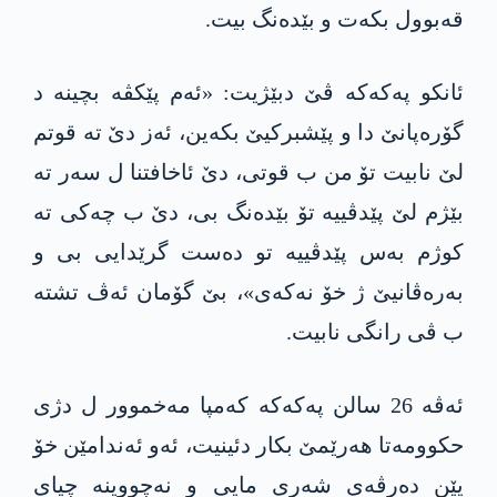
قەبوول بکەت و بێدەنگ بیت.
ئانکو په‌كه‌كه‌ ڤێ دبێژیت: «ئەم پێکڤە بچینە د
گۆرەپانێ دا و پێشبرکیێ بکەین، ئەز دێ تە قوتم
لێ نابیت تۆ من ب قوتی، دێ ئاخافتنا ل سەر تە
بێژم لێ پێدڤییه‌ تۆ بێدەنگ بی، دێ ب چەکی تە
کوژم بەس پێدڤییە تو دەست گرێدایی بی و
بەرەڤانیێ ژ خۆ نەکەی»، بێ گۆمان ئەڤ تشتە
ب ڤی رانگی نابیت.
ئەڤە 26 سالن په‌كه‌كه‌ کەمپا مه‌خموور ل دژی
حكوومه‌تا ھەرێمێ بکار دئینیت، ئەو ئەندامێن خۆ
یێن دەرڤەی شەری مایی و نەچووینه‌ چیای