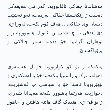
مەشاندنا جڤاکی ئاڤابوویە، گەر تنێ ھەیڤەکێ
ده‌ست ژ رێكخستنا جڤاکی بەردەت، ئه‌و نه‌شێت
دیسان وێ جڤاکی ل هه‌ڤ كۆم بكه‌ت، لەورا ژی
دێ پێدڤی ب چ تشتی بن، ئه‌و ل ھەموو پاییز و
بوھاران گرانییا خۆ دده‌نه‌ سەر چالاكی و
پرۆپاگەندێ.
په‌كه‌كه‌ ژ بۆ كو لاوازبوونا خۆ ل ھەمبەری
دەولەتا ترک و راستییا بنکەفتنا خۆ یا لەشکەری و
بێھێزبوونا ئاستا خۆ یا سیاسی ب ڤەشێریت،
دخوازیت ھەرێما باشوور بكه‌ته‌ مه‌یدانا شەری،
ژ بۆ ڤێ ژی ھندەک گاڤ ھاتنە هاڤێتن و «باھۆز