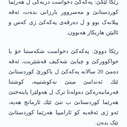
رێكا ئێكێ: په‌كه‌كێ‌ دخواست دربه‌کی ل ھەرێما
کوردستانێ و مەسروور بارزانی بدەت، ئەڤە
پیلانەک بوو و ل دەرڤەی په‌كه‌كێ ژی کەس و
ئالیێن ھاریکار ھەبوون.
رێكا دووێ: په‌كه‌كێ دخواست شكه‌ستنا خۆ یا
خواکوورکێ و چیایێ شەکیف ڤەشێریت، ئەڤە
دەمێ 20 سالانە په‌كه‌كێ‌ ل باکورێ کوردستانێ
ئێك ئەندامێ میتێ نەکوشتییە، کوشتنا
فەرمانبەرەکێ دەولەتا ترک ل هەولێرا پایتەختێ
هەرێما کوردستانێ ب تنێ ئێك ئارمانج هەیە،
ئەو ژی ئەڤەیە کو ئارامییا هەرێما کوردستانێ
تێک بدەن.