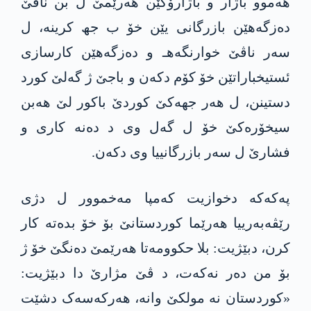
ھەموو باژار و باژارۆکێن ھەرێمێ ل بن ناڤێ
دەزگەھێن بازرگانی یێن خۆ ب جھ کرینە، ل
سەر ناڤێ خوارنگەھـ و دەزگەھێن کارسازی
ئستیخباراتێن خۆ کۆم دکەن و باجێ ژ گەلێ کورد
دستینن، ل ھەر جھەکێ کوردێ باکور لێ ھەبن
سیخۆرەکێ خۆ ل گەل وی د ده‌نه‌ كاری و
فشارێ ل سەر بازرگانییا وی دکەن.
په‌كه‌كه‌ دخوازیت کەمپا مه‌خموور ل دژی
رێڤەبەرییا ھەرێما کوردستانێ بۆ خۆ بدەتە کار
کرن، دبێژیت: بلا حكوومه‌تا ھەرێمێ دەنگێ خۆ ژ
بۆ من دەر نەکەت، د ڤێ مژارێ دا دبێژیت:
«کوردستان نە مولکێ وانە، ھەرکەسەک دشێت