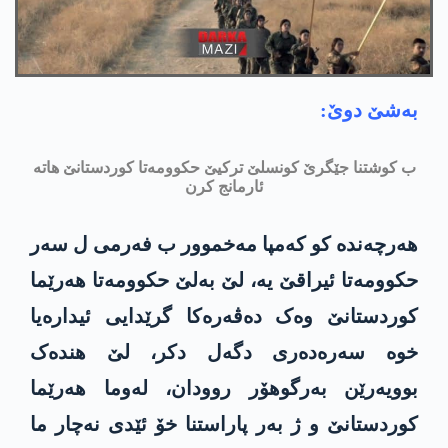
به‌شێ دوێ:
ب کوشتنا جێگرێ كونسلێ ترکیێ حكوومه‌تا کوردستانێ هاته‌
ئارمانج کرن
هه‌رچه‌نده‌ کو کەمپا مه‌خموور ب فەرمی ل سەر
حكوومه‌تا ئیراقێ یە، لێ بەلێ حكوومه‌تا ھەرێما
کوردستانێ وەک ده‌ڤه‌ره‌كا گرێدایی ئیدارەیا
خوه‌ سه‌ره‌ده‌ری دگەل دکر، لێ ھندەک
بوویەرێن به‌رگوهۆر روودان، له‌وما ھەرێما
کوردستانێ و ژ بەر پاراستنا خۆ ئێدی نه‌چار ما