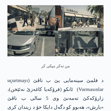
من نەکر میکی کر
د فلمێ سینه‌مایی یێ ب ناڤێ (uçurtmayı
Vurmasınlar) ئانكو (فرۆكه‌یا كاغه‌زێ نه‌ئێخن)،
زارۆکه‌كێ تەمەنێ وی 5 سالی ب ناڤێ
«بارش»، هه‌بوو کو دگەل دایکا خۆ د زیندان کری