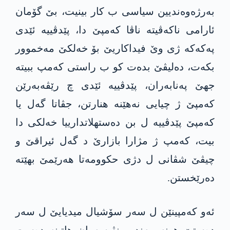
بەرژەوەندیین سیاسی ب کار بینیت، بێ گۆمان
ئارامی ناکەڤیتە ناڤا کەمپێ دا، پێدڤییه‌ ئێدی
په‌كه‌كه‌ ژی وێ فیداکاریێ بۆ خەلکێ مه‌خموور
بکەت، دەلیڤێ بدەت کو ب راستی کەمپ ببیتە
جھێ پەنابەران، پێدڤییه‌ ئێدی چ رێڤەبەرێن
کەمپێ ژ چیایی نەھێنە هنارتن، جڤاتا گەل یا
کەمپێ پێدڤییه‌ ل بن دەستھلاتدارییا خەلکی دا
بیت، کەمپ ژ مژارا بازارێ د گەل ئیراقێ و
چیڤێ شڤانی ل دژی حكوومه‌تا ھەرێمێ بهێتە
دەرێخستن.
ئەو کەمپینێن ل سەر سۆشیال میدیایێ ل سەر
دەستێ ھونەرمەند و نڤیسەران ھاتینە دەست