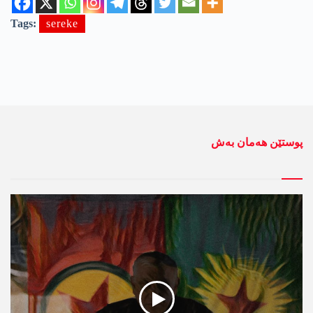
Tags:
sereke
پوستێن ھەمان بەش