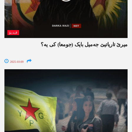
ڤیدیۆ
میرێ تاریاتیێ جەمیل بایک (جومعا) کی یە؟
2025-10-09