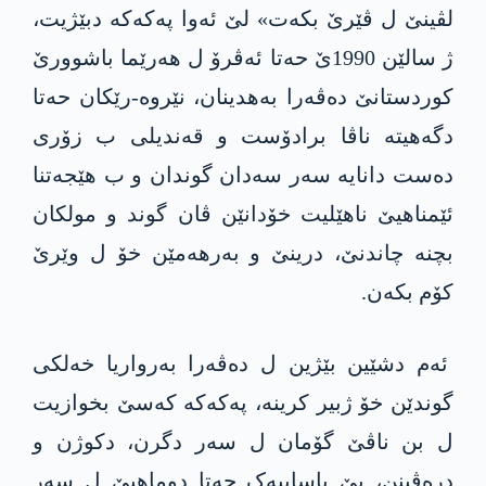
لڤینێ ل ڤێرێ بکەت» لێ ئەوا په‌كه‌كه‌ دبێژیت،
ژ سالێن 1990ێ حەتا ئەڤرۆ ل ھەرێما باشوورێ
کوردستانێ دەڤەرا بەھدینان، نێروە-رێکان حەتا
دگەھیتە ناڤا برادۆست و قەندیلی ب زۆری
دەست دانایه‌ سەر سەدان گوندان و ب هێجه‌تنا
ئێمناهیێ ناھێلیت خۆدانێن ڤان گوند و مولکان
بچنە چاندنێ، درینێ و بەرهەمێن خۆ ل وێرێ
کۆم بکەن.
ئەم دشێین بێژین ل دەڤەرا بەرواریا خەلکی
گوندێن خۆ ژبیر کرینە، پەکەکە کەسێ بخوازیت
ل بن ناڤێ گۆمان ل سه‌ر دگرن، دکوژن و
درەڤینن، بێ یاساییەک حەتا دوماهیێ ل سەر