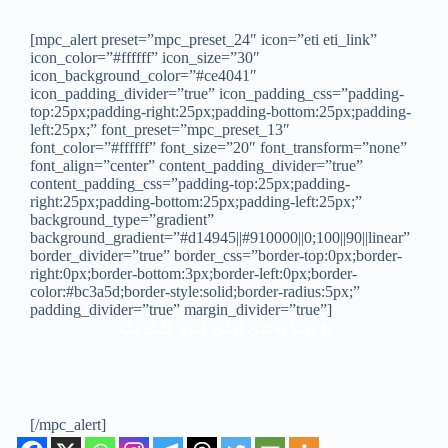
[mpc_alert preset=”mpc_preset_24″ icon=”eti eti_link”
icon_color=”#ffffff” icon_size=”30″
icon_background_color=”#ce4041″
icon_padding_divider=”true” icon_padding_css=”padding-
top:25px;padding-right:25px;padding-bottom:25px;padding-
left:25px;” font_preset=”mpc_preset_13″
font_color=”#ffffff” font_size=”20″ font_transform=”none”
font_align=”center” content_padding_divider=”true”
content_padding_css=”padding-top:25px;padding-
right:25px;padding-bottom:25px;padding-left:25px;”
background_type=”gradient”
background_gradient=”#d14945||#910000||0;100||90||linear”
border_divider=”true” border_css=”border-top:0px;border-
right:0px;border-bottom:3px;border-left:0px;border-
color:#bc3a5d;border-style:solid;border-radius:5px;”
padding_divider=”true” margin_divider=”true”]
بۆ دیتنا به‌شێ ئێكێ ڤێره‌ كلیك بكه‌
[/mpc_alert]