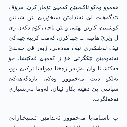
ھەموو وەکو ئاكنجیێن کەمپێ تۆمار كرن، مرۆڤ
تێدگەھیت لێ ئەندامێن سیخۆریێ یێن شیانێن
کوشتنێ، کارێن نھێنی و یێن باجان کۆم دکەن ژی
ل وێرێ ھاتینە ب جهـ کرن، کەمپ کرییە جهەکێ
نیڤ لەشکەری نیڤ مەدەنی، ژبەر ڤێ چەندێ
نه‌ته‌وه‌یێن ئێكگرتی خۆ ژ کەمپێ ڤەکێشا، خۆ
ڤەکێشانا وان نه‌ژبەر زەختا دەولەتا ترکیێ بوو،
به‌لكو دیت مه‌خموور وەکی بارەگەهەکێ
سیاسی یێ دهێته‌ بکار ئینان، له‌وما بەرپسیاری
نەهەلگرت.
ب ناسنامەیا مه‌خموور ئەندامێن ئستیخباراتێ