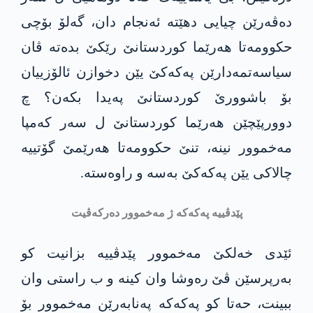
دەڤەرێن چیایی دهێته‌ ئەنجام دان، گەلۆ بۆچی
حكوومه‌تا ھەرێما کوردستانێ رێکێ بدەتە ڤان
سیاسەتمەدارێن په‌كه‌كێ یێن دخوازن ئالۆزییان
بۆ باشوورێ کوردستانێ پەیدا بکەن؟ چ
دوورپێچێن ھەرێما کوردستانێ ل سەر کەمپا
مه‌خموور نینە، تنێ حكوومه‌تا ھەرێمێ گۆتییە
چالاکی یێن په‌كه‌كێ‌ بەسە و راوەستە.
پێدڤییه‌ په‌كه‌كه‌ ژ مه‌خموور دەرکەڤیت
ئێدی خەلکێ مه‌خموور پێدڤییه‌ بزانیت کو
بەرپرسێن ڤێ رەوشا وان کینە و ب راستی وان
ببینت، حەتا کو په‌كه‌كه‌ پەنابەرێن مه‌خموور بۆ