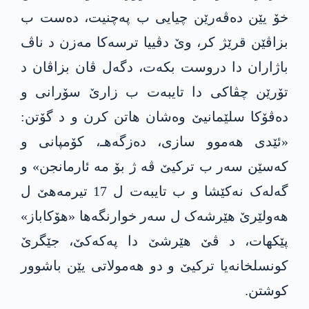
خۆ یێن ده‌ڤه‌رێن چیایی ب په‌چنیت، ده‌ست ب
بزاڤێن قرێژ كر، وێ دڤییا ترسه‌كا مه‌زن د ناڤ
باژاران دا دروست بكه‌ت، دگەل ڤان بزاڤان د
تۆرێن چڤاکی دا تایبه‌ت ب زارێ سۆرانی و
ده‌ڤۆكا سلێمانیێ وه‌شان هاتن كرن و د گۆتن:
«ئێدی ھەموو سازی، دەزگەھـ، كۆمپانی و
کەسێن سەر ب ترکیێ ڤە ژ بۆ مە ئارمانجن» و
گەلەک نەکێشا و ب تایبه‌ت ل 17 تیرمه‌ھێ ل
ھەولێرێ ھێرشەک ل سه‌ر خوارنگەھا «ھۆکاباز»
پێکھات، د ڤێ ھێرشێ دا په‌كه‌كێ، جێگرێ
كونسلخانه‌یا ترکیێ و دو ھەمولاتی یێن باشوور
کوشتن.