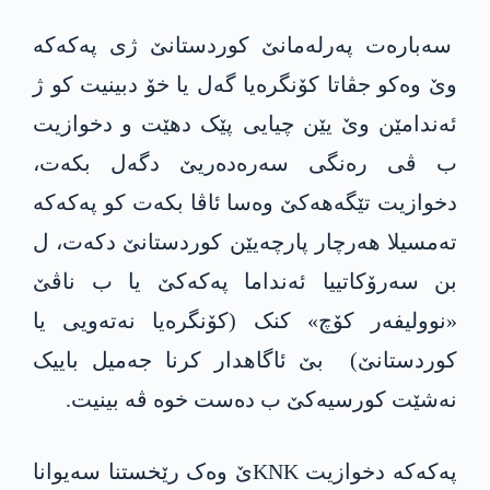
سەبارەت پەرلەمانێ کوردستانێ ژی پەکەکە
وێ وەکو جڤاتا کۆنگره‌یا گەل یا خۆ دبینیت کو ژ
ئەندامێن وێ یێن چیایی پێک دھێت و دخوازیت
ب ڤی رەنگی سەرەدەریێ دگەل بکەت،
دخوازیت تێگەھەکێ وەسا ئاڤا بکەت کو پەکەکە
تەمسیلا ھەرچار پارچه‌یێن کوردستانێ دکەت، ل
بن سەرۆکاتییا ئەنداما په‌كه‌كێ یا ب ناڤێ
«نوولیفەر کۆچ» کنک (کۆنگره‌یا نەتەویی یا
کوردستانێ) بێ ئاگاھدار کرنا جەمیل باییک
نەشێت کورسیەکێ ب دەست خوە ڤە بینیت.
پەکەکە دخوازیت KNKێ وەک رێخستنا سەیوانا