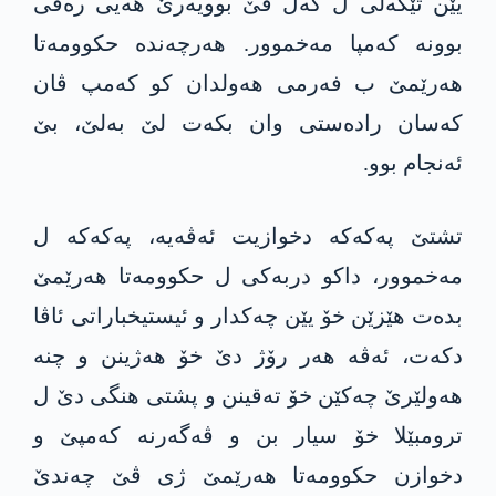
یێن تێکەلی ل گەل ڤێ بوویەرێ ھەیی رەڤی
بوونە کەمپا مه‌خموور. ھەرچەنده‌ حكوومه‌تا
ھەرێمێ ب فەرمی ھەولدان کو کەمپ ڤان
کەسان رادەستی وان بکەت لێ بەلێ، بێ
ئەنجام بوو.
تشتێ په‌كه‌كه‌ دخوازیت ئەڤەیە، په‌كه‌كه‌ ل
مەخموور، داکو دربەکی ل حكوومه‌تا ھەرێمێ
بدەت ھێزێن خۆ یێن چەکدار و ئیستیخباراتی ئاڤا
دکەت، ئەڤە ھەر رۆژ دێ خۆ ھەژینن و چنە
ھەولێرێ چەکێن خۆ تەقینن و پشتی هنگی دێ ل
ترومبێلا خۆ سیار بن و ڤەگەرنە کەمپێ و
دخوازن حكوومه‌تا ھەرێمێ ژی ڤێ چەندێ