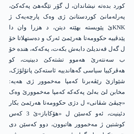
کورد بدەتە نیشاندان، ل گۆر تێگەھێ په‌كه‌كێ،
پەرلەمانێ کوردستانێ ژی وەک پارچەیەک ژ
KNKێ پێویستە بهێتە دیتن، د ھزرا وان دا
پێدڤییه‌ حكوومه‌تا ھەرێمێ ئەرک و دەستھلاتا خۆ
ل گەل قەندیلێ دابەش بکەت، په‌كه‌كه‌، هندە خۆ
ب سەنتەرێ ھەموو تشتەکێ دبینیت، کو
ھەڤرکییا سیاسی گەهاندییە ئاستەکێ پاتۆلۆژک،
شێوازێ رێڤەبرنا کەمپا مه‌خموور ژی ھەیە:
مخابن لێ بەلێ په‌كه‌كه‌ کەمپا مه‌خموورێ وەک
«چیڤێ شڤانی» ل دژی حكوومه‌تا ھەرێمێ بکار
دئینیت، ئەو کەسێن ل «ھۆکاباز»ێ 3 کەس
کوشتین ژ مه‌خموور هاتبوون، دوو کەسێن دی