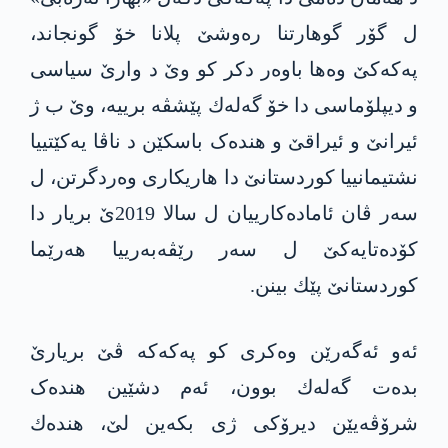
ل گۆر گوهارتنا ره‌وشێ پلانا خۆ گونجاند،
په‌كه‌كێ وه‌ها باوەر دکر کو وێ د وارێ سیاسی
و دیپلۆماسی دا خۆ گه‌له‌ك پێشڤه‌ برییه‌، وێ ب ژ
ئیرانێ و ئیراقێ و ھندەک باسکێن د ناڤا یه‌كێتییا
نشتیمانییا كوردستانێ دا ھاریکاری وەردگرتن، ل
سەر ڤان ئامادەکارییان ل سالا 2019ێ بریار دا
كۆده‌تایه‌كێ ل سەر رێڤەبەرییا ھەرێما
کوردستانێ پێك بینن.
ئەو ئه‌گه‌رێن وه‌كری كو په‌كه‌كه‌ ڤێ بریارێ
بده‌ت گه‌له‌ك بوون، ئەم دشێین ھندەک
شرۆڤه‌یێن دیرۆکی ژی بکه‌ین لێ، هنده‌ك