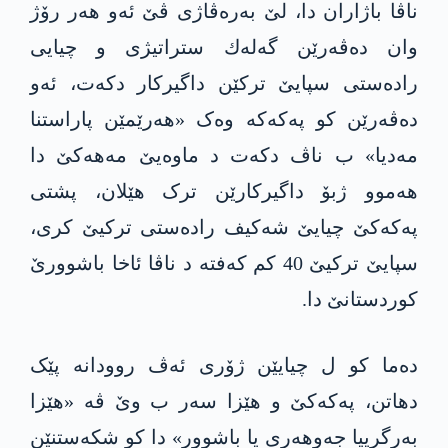
ناڤا باژاران دا، لێ بەره‌ڤاژی ڤێ ئه‌و ھەر رۆژ
وان دەڤەرێن گه‌له‌ك ستراتیژی و چیایی
رادەستی سپایێ ترکێن داگیركار دكه‌ت، ئەو
ده‌ڤه‌رێن کو په‌كه‌كه‌ وەک «ھەرێمێن پاراستنا
مەدیا» ب ناڤ دکەت د ماوه‌یێ مه‌هه‌كێ دا
ھەموو ژبۆ داگیرکارێن ترک هێلان، پشتی
په‌كه‌كێ چیایێ شه‌كیف راده‌ستی تركیێ كری،
سپایێ ترکیێ 40 کم کەفتە د ناڤا ئاخا باشوورێ
کوردستانێ دا.
دەما کو ل چیایێن ژۆری ئەڤ روودانە پێک
دھاتن، په‌كه‌كێ و ھێزا سەر ب وێ ڤه‌ «ھێزا
به‌رگرییا جەوھەری یا باشوور» دا كو شكه‌ستنێن