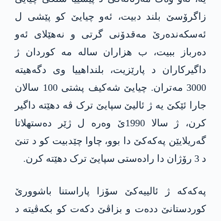
زاگرۆسێ بلند دبیت، ئەو چیایێ کو پێشی ل
ئه‌سکەندەرێ مەقدۆنی گرتی و نەھێلای ئەو
دەرباز ببیت، ب ھزاران سالە مە کوردان ژ
داگیرکاران د پارێزیت، بلنداهییا وی دگەھیتە
3000 مه‌تران. چیایێ شەکیف پشتی 100 سالان
جارا ئێكێ یه‌ ژ ئالیێ سپایێ ترک ڤە دھێتە داگیر
کرن، ژ سالا 1990ێ وه‌ره‌ ل ژێر ده‌ستهلاتا
گه‌ریلایێن په‌كه‌كێ دا بوو، چاوا چێدبیت کو د تنێ
د 3 رۆژان دا رادەستی سپایێ ترک دهێته ‌كرن.
په‌كه‌كه‌ ژ ئالییەکێ سۆزا پاراستنا باشوورێ
کوردستانێ ددەت و بزاڤێ دكه‌ت کو بكه‌ڤیته‌ د