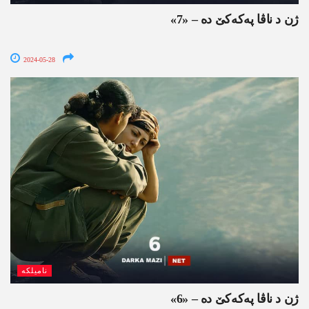
ژن د ناڤا په‌كه‌كێ ده‌ – «7»
2024-05-28
نامیلکە
ژن د ناڤا په‌كه‌كێ ده‌ – «6»