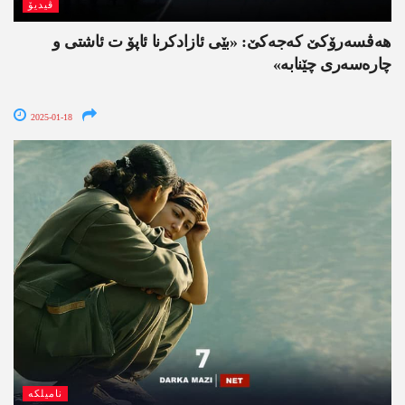
ڤیدیۆ
هه‌ڤسه‌رۆكێ كه‌جه‌كێ: «بێی ئازادكرنا ئاپۆ ت ئاشتی و
چاره‌سه‌ری چێنابه‌»
2025-01-18
نامیلکە