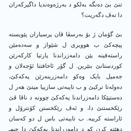
تنێ بێ دەنگە بەلکو د بەرژەوەندیا داگیرکەران
دا تەڤ دگەریت؟
بێ گۆمان ژ بۆ بەرسڤا ڤان پرسیاران پێویستە
پیچەکێ ب هوویری ل شێواز و سەدەمێن
راستەقینە یێن دامەزراندنا پارتیا کارکەرێن
کوردستانێ بنێرین. ل گۆر ئاخافتنا ئۆجەلان و
جەمیل بایک وەکو دامەزرینەرێن پەکەکێ،
دەولەتا ترکیێ و ب تایبەتی سازییا میتێ هەر ل
دەستپێکا دامەزراندنا پەکەکێ چوونە د ناڤا ڤێ
رێکخستنێ دا، و ئەڤ رێکخستن کۆنترۆل و
ئاراستە کرییە. ب تایبەتی باس ل دو کەسان
دهێتە کرن کو د دامەزراندنا پەکەکێ دا جیهـ