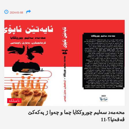
2024-01-08
نامیلکە
محەمەد سەلیم چوروککایا چما و چەوا ژ پەکەکێ
ڤەقەتیا؟-11