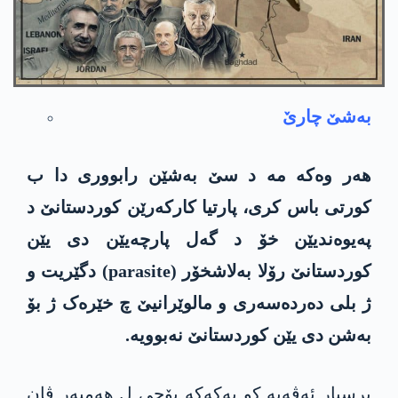
به‌شێ چارێ
هەر وەکە مە د سێ بەشێن رابووری دا ب
کورتی باس کری، پارتیا کارکەرێن کوردستانێ د
پەیوەندیێن خۆ د گەل پارچەیێن دی یێن
کوردستانێ رۆلا بەلاشخۆر (parasite) دگێریت و
ژ بلی دەردەسەری و مالوێرانیێ چ خێرەک ژ بۆ
بەشن دی یێن کوردستانێ نەبوویە.
پرسیار ئەڤەیە کو پەکەکە بۆچی ل هەمبەر ڤان