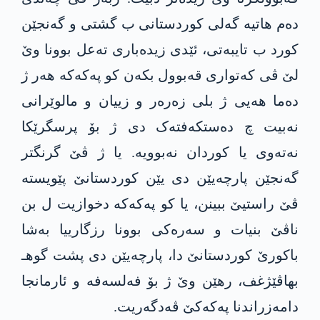
دەم هاتیە گەلی کوردستانی ب گشتی و گەنجێن
کورد ب تایبەتی، ئێدی زیدەباری تەعل بوونا وێ
لێ ڤی کەتواری قەبوول بکەن کو پەکەکە هەر ژ
دەما هەیی ژ بلی زەرەر و زییان و مالوێرانی
نەبیت چ دەستکەفتەک دی ژ بۆ پرسگرێکا
نەتەوی یا کوردان نەبوویە. یا ژ ڤێ گرنگتر
گەنجێن پارچەیێن دی یێن کوردستانێ پێویستە
ڤێ راستیێ ببینن، یا کو پەکەکە دخوازیت ل بن
ناڤێ بنیات و سەرەکی بوونا رزگارییا بەشا
باکورێ کوردستانێ دا، پارچەیێن دی پشت گوهـ
بهاڤێژغف، رهێن وێ ژ بۆ فەلسەفە و ئارمانجا
دامەزراندنا پەکەکێ ڤەدگەريت.