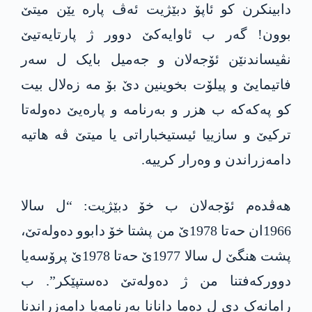
دابینکرن کو ئاپۆ دبێژیت ئەڤ پارە یێن میتێ
بوون! گەر ب ئاوایەکێ دوور ژ پارتایەتیێ
نڤیساندنێن ئۆجەلان و جەمیل بایک ل سەر
فاتیمایێ و پیلۆت بخوینین دێ بۆ مە زەلال بیت
کو پەکەکە ب هزر و بەرنامە و پارەیێ دەولەتا
ترکیێ و سازییا ئیستیخباراتی یا میتێ ڤە هاتیە
دامەزراندن و وەرار کرییە.
هەڤدەم ئۆجەلان ب خۆ دبێژیت: “ل سالا
1966ان حەتا 1978ێ من پشتا خۆ دابوو دەولەتێ،
پشت هنگێ ل سالا 1977ێ حەتا 1978ێ پرۆسەیا
دوورکەفتنا من ژ دەولەتێ دەستپێکر”. ب
رامانەک دی ل دەما دانانا بەرنامەیا دامەزراندنا