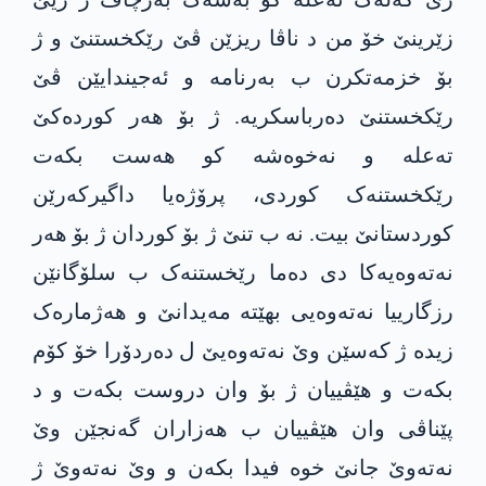
زێرینێ خۆ من د ناڤا ریزێن ڤێ رێکخستنێ و ژ
بۆ خزمەتکرن ب بەرنامە و ئەجیندایێن ڤێ
رێکخستنێ دەرباسکریە. ژ بۆ هەر کوردەکێ
تەعلە و نەخوەشە کو هەست بکەت
رێکخستنەک کوردی، پرۆژەیا داگیرکەرێن
کوردستانێ بیت. نە ب تنێ ژ بۆ کوردان ژ بۆ هەر
نەتەوەیەکا دی دەما رێخستنەک ب سلۆگانێن
رزگارییا نەتەوەیی بهێتە مەیدانێ و هەژمارەک
زیدە ژ کەسێن وێ نەتەوەیێ ل دەردۆرا خۆ کۆم
بکەت و هێڤییان ژ بۆ وان دروست بکەت و د
پێناڤی وان هێڤییان ب هەزاران گەنجێن وێ
نەتەوێ جانێ خوە فیدا بکەن و وێ نەتەوێ ژ