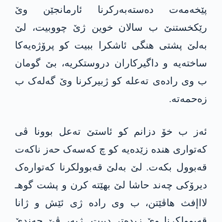
پێخەمەت دەستەبەرکرنا ئارمانجێن وێ
رێکخستنێ ب سالان خوین ژێ چووبیت، لێ
بەلێ پشتی هنگی ئاشکرا ببیت کو پرۆژەیەکا
ساختەیە و داگیرکاران دروستکریە، بێ گومان
ب وی رادەی تەعلە کو ژبیرکرنا وێ گەلەک ب
زەحمەتە.
ئەز ب خۆ دزانم کو ئاستێ تەعل بوونا ڤی
کەتواری هندە زێدەیە کو چ کەسەک حەز ناکەت
قەبوول بکەت. لێ بەلێ قەبوولکرنا کەتوارەک
دیرۆکی چەند حاشا لێ بهێتە کرن و پشت گوهـ
لااإفث هاڤێتن، ب وى راده ژی ئێش و ژانا
قەبوولکرنا وێ زیدەتر دبیت. ژبەر ڤێ چەندێ