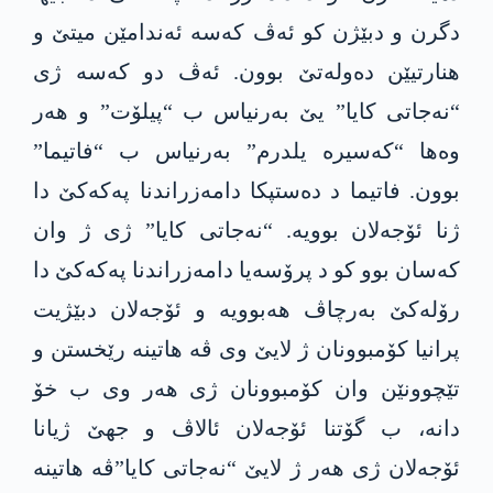
دگرن و دبێژن کو ئەڤ کەسە ئەندامێن میتێ و
هنارتیێن دەولەتێ بوون. ئەڤ دو کەسە ژی
“نەجاتی کایا” یێ بەرنیاس ب “پیلۆت” و هەر
وەها “کەسیرە یلدرم” بەرنیاس ب “فاتیما”
بوون. فاتیما د دەستپکا دامەزراندنا پەکەکێ دا
ژنا ئۆجەلان بوویە. “نەجاتی کایا” ژی ژ وان
کەسان بوو کو د پرۆسەیا دامەزراندنا پەکەکێ دا
رۆلەکێ بەرچاڤ هەبوویە و ئۆجەلان دبێژیت
پرانیا کۆمبوونان ژ لایێ وی ڤە هاتینە رێخستن و
تێچوونێن وان کۆمبوونان ژی هەر وی ب خۆ
دانە، ب گۆتنا ئۆجەلان ئالاڤ و جهێ ژیانا
ئۆجەلان ژی هەر ژ لایێ “نەجاتی کایا”ڤە هاتینە