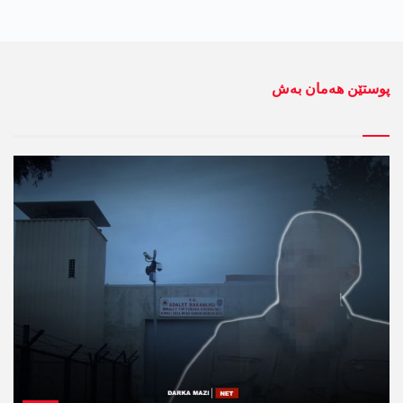
پوستێن ھەمان بەش