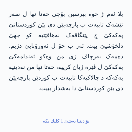
بلا ئەم ژ خوە بپرسين بۆچی حەتا نها ل سەر
ئێشەک تایبەت ب پارچەیێن دی یێن کوردستانێ
پەکەکێ چ پێنگاڤەک نەهاڤێتیە کو جهێ
دلخۆشیێ بیت. ئەز ب خۆ ل ئەورۆپایێ دژیم،
دەمەک بەرچاڤ ژی من وەکو ئەندامەکێ
پەکەکێ ل ڤێرە ژیان کرییە، حەتا نها من نەدیتیە
پەکەکە د چالاکیەکا تایبەت ب کوردێن پارچەیێن
دی یێن کوردستانێ دا بەشدار ببیت.