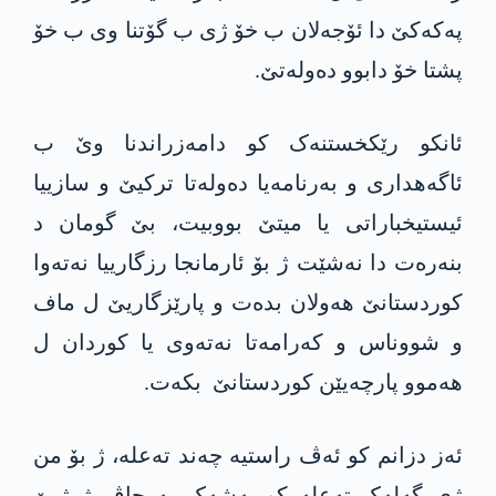
پەکەکێ دا ئۆجەلان ب خۆ ژی ب گۆتنا وی ب خۆ
پشتا خۆ دابوو دەولەتێ.
ئانکو رێکخستنەک کو دامەزراندنا وێ ب
ئاگەهداری و بەرنامەیا دەولەتا ترکیێ و سازییا
ئیستیخباراتی یا میتێ بووبیت، بێ گومان د
بنەرەت دا نەشێت ژ بۆ ئارمانجا رزگارییا نەتەوا
کوردستانێ هەولان بدەت و پارێزگاریێ ل ماف
و شووناس و کەرامەتا نەتەوی یا کوردان ل
هەموو پارچەیێن کوردستانێ بکەت.
ئەز دزانم کو ئەڤ راستیە چەند تەعلە، ژ بۆ من
ژی گەلەک تەعلە کو بەشەک بەرچاڤ ژ ژیێ