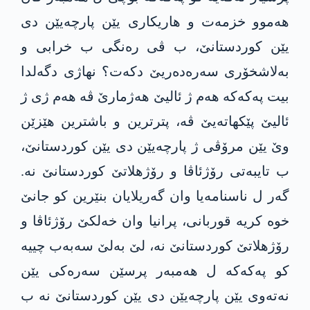
هەموو خزمەت و هاریکاری یێن پارچەیێن دی
یێن کوردستانێ، ب ڤی رەنگی ب خرابی و
بەلاشخۆری سەرەدەریێ دکەت؟ نهاژی دگەلدا
بیت پەکەکە هەم ژ ئالیێ هەژمارێ ڤە هەم ژی ژ
ئالیێ پێکهاتەیێ ڤە، پترترین و باشترین هێزێن
وێ یێن مرۆڤی ژ پارچەیێن دی یێن کوردستانێ،
ب تایبەتی رۆژئاڤا و رۆژهلاتێ کوردستانێ نە.
گەر ل ناسنامەیا وان گەریلایان بنێرین کو جانێ
خوە کریە قوربانی، پرانیا وان خەلکێ رۆژئاڤا و
رۆژهلاتێ کوردستانێ نە، لێ بەلێ سەبەب چییە
کو پەکەکە ل هەمبەر پرسێن سەرەکی یێن
نەتەوی یێن پارچەیێن دی یێن کوردستانێ نە ب