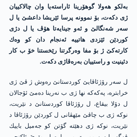
به‌لكو هه‌ولا گوهۆرینا ئاراسته‌یا وان چالاكییان
ژی دكه‌ت‌، بۆ نموونه‌ پرسا ئێریشا داعشێ یا ل
سه‌ر شه‌نگالێ و ئه‌و جینایه‌تا هۆڤ یا ل دژی
كوردێن ئێزدی هاتییه‌ ئه‌نجام دان كو وه‌ك
كارته‌كێ ژ بۆ مفا وه‌رگرتنا رێخستنا خۆ ب كار
دئینیت و راستییان به‌ره‌ڤاژی دكه‌ت.
ل سه‌ر رۆژئاڤایێ كوردستانێ ره‌وش ژ ڤێ ژی
خرابتره‌، په‌كه‌كه‌ نها ژی ب نه‌رینا ده‌مێ ئۆجالان
ل دۆلا بیقاع، ل رۆژئاڤا كوردستانێ د نێریت،
نوكه‌ ژی ب چاڤێ مێهڤانی ل كوردێن رۆژئاڤا د
نێر‌یت، نوكه‌ ژی دهێته‌ گۆتن كو جه‌میل باییك
ڤه‌گه‌ریایه‌‌ سووریێ و بریاره‌ ل وێرێ ئاكنجی