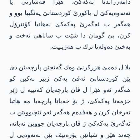
دامه‌زراندنا په‌كه‌كێ، هێزا ڤه‌شارتی یا
نه‌ته‌وه‌یه‌كێ ل باكورێ كوردستانێ په‌نگییا بوو و
هه‌گه‌ر ب ئه‌گه‌رێ په‌كه‌كێ نه‌هاتبا كۆنترۆل
كرن، بێ گومان دا شێت ب ساناهی ته‌خت و
به‌ختێ ده‌وله‌تا ترك ب هه‌ژینیت‌.
بلا ل ده‌مێ هزركرنێ وه‌ك‌ گه‌نجێن پارچه‌‌یێن دی
یێن كوردستانێ ئه‌ڤێ یه‌كێ ژبیر نه‌كین كو
هه‌گه‌ر ئه‌و هێزا ل ڤان پارچه‌‌یان كه‌تییه‌ ل ژێر
خزمه‌تا په‌كه‌كێ، ژ بۆ خه‌باتا پارچه‌‌یا مه‌ هاتبا
ته‌رخان كرن و هه‌ڤده‌م هه‌گه‌ر ئه‌و تێچیوویێن ب
ئه‌گه‌رێ په‌كه‌كێ ژ ڤان پارچه‌‌یان چووین نه‌بانه‌،
چه‌ند هێز و شیانێن پۆزه‌تیڤ یێن نه‌ته‌وه‌یی ل