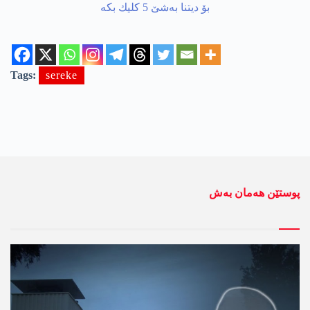
Tags:
sereke
پوستێن ھەمان بەش