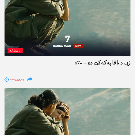
نامیلکە
ژن د ناڤا په‌كه‌كێ ده‌ – «7»
2024-05-28