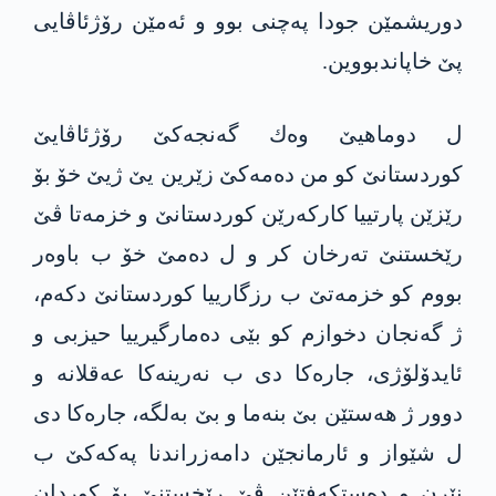
دوریشمێن جودا په‌چنی بوو و ئه‌مێن رۆژئاڤایی
پێ خاپاندبووین.
ل دوماهیێ وه‌ك‌ گه‌نجه‌كێ رۆژئاڤایێ
كوردستانێ كو من ده‌مه‌كێ‌ زێرین یێ ژیێ خۆ‌ بۆ
رێزێن پارتییا كاركه‌رێن كوردستانێ و خزمه‌تا ڤێ
رێخستنێ ته‌رخان كر و ل ده‌مێ خۆ ب باوه‌ر
بووم كو خزمه‌تێ ب رزگارییا كوردستانێ دكه‌م،
ژ گه‌نجان دخوازم كو بێی ده‌مارگیرییا حیزبی و
ئایدۆلۆژی، جاره‌كا دی ب نه‌رینه‌كا‌ عه‌قلانه‌ و
دوور ژ هه‌ستێن بێ بنه‌ما و بێ به‌لگه‌، جاره‌كا‌ دی
ل شێواز و ئارمانجێن دامه‌زراندنا په‌كه‌كێ ب
نێرن و ده‌ستكه‌فتێن ڤێ رێخستنێ بۆ كوردان