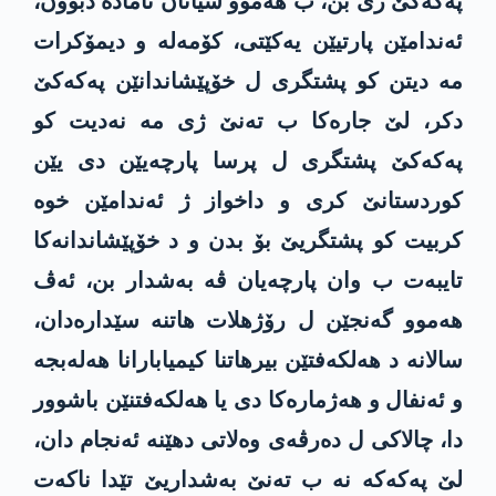
په‌كه‌كێ ژی بن، ب هه‌موو شیانان ئاماده‌ دبوون،
ئه‌ندامێن پارتیێن یه‌كێتی، كۆمه‌له‌ و دیمۆكرات
مه‌ دیتن كو پشتگری ل خۆ‌پێشاندانێن په‌كه‌كێ
دكر، لێ جاره‌كا‌ ب ته‌نێ ژی مه‌ نه‌دیت كو
په‌كه‌كێ پشتگری ل پرسا پارچه‌‌یێن دی یێن
كوردستانێ كری و داخواز ژ ئه‌ندامێن خوه‌
كربیت كو پشتگریێ بۆ بدن و د خۆپێشاندانه‌كا‌
تایبه‌ت ب وان پارچه‌‌یان ڤه‌ به‌شدار بن، ئه‌ڤ
هه‌موو گه‌نجێن ل رۆژهلات هاتنه‌ سێداره‌دان،
سالانه د هه‌لكه‌فتێن بیرهاتنا كیمیابارانا هه‌له‌بجه‌
و ئه‌نفال و هه‌ژماره‌كا‌ دی یا هه‌لكه‌فتنێن باشوور
دا‌، چالاكی ل ده‌رڤه‌ی وه‌لاتی دهێنه‌ ئه‌نجام دان،
لێ په‌كه‌كه‌ نه‌ ب ته‌نێ به‌شداریێ تێدا‌ ناكه‌ت