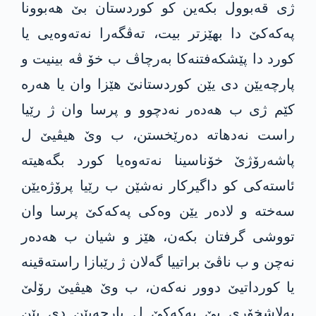
ژی قه‌بوول بكه‌ین كو كوردستان بێ هه‌بوونا
په‌كه‌كێ دا بهێزتر بیت، ته‌ڤگه‌را نه‌ته‌وه‌یی یا
كورد دا پێشكه‌فتنه‌كا به‌رچاڤ ب خۆ‌ ڤه‌ بینیت و
پارچه‌‌یێن دی یێن كوردستانێ هێزا وان یا هه‌ره‌
كێم ژی ب هه‌ده‌ر نه‌دچوو و پرسا وان ژ رێیا
راست نه‌دهاته‌ ده‌رێخستن، ب وێ هیڤیێ ل
پاشه‌رۆژێ خۆ‌ناسینا نه‌ته‌وه‌یا كورد بگه‌هیته‌
ئاسته‌كی كو داگیركار نه‌شێن ب رێیا پرۆژه‌یێن
سه‌خته‌ و لاده‌ر یێن وه‌كی په‌كه‌كێ پرسا وان
تووشی گرفتان بكه‌ن، هێز و شیان ب هه‌ده‌ر
نه‌چن و ب ناڤێ براتییا گه‌لان ژ رێبازا راسته‌قینه‌
یا كورداتیێ دوور نه‌كه‌ن، ب وێ هیڤیێ رۆلێ
به‌لاشخۆری یێ په‌كه‌كێ ل پارچه‌‌یێن دی یێن