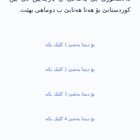
كوردستانێ بۆ هه‌تا هه‌تایێ ب دوماهی بهێت.