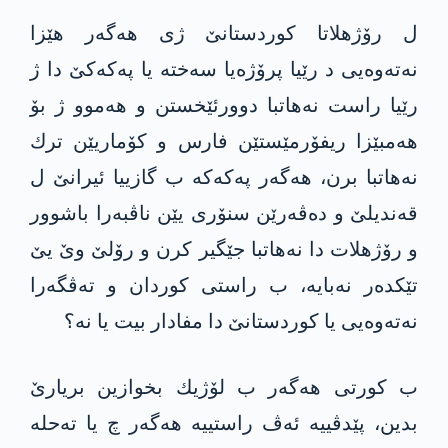
ل رۆژهلاتا كوردستانێ ژی هه‌گه‌ر هێزا
نه‌ته‌وه‌یی د رێیا پرۆژه‌یا سه‌خته‌ یا په‌كه‌كێ دا‌ ژ
رێیا راست نه‌هاتبا دوورئێخستن و هه‌موو ژ بۆ
هه‌مبێزا ریفۆرمێستێن فارس و كۆماریێن ترك
نه‌هاتبا برن، هه‌گه‌ر په‌كه‌كه‌ ب گازییا ئیرانێ ل
قه‌ندیلێ و ده‌ڤه‌رێن سنۆری یێن ناڤبه‌را باشوور
و رۆژهلات دا نه‌هاتبا جێگیر كرن و رۆلێ وێ یێ
تێكده‌ر نه‌بایه‌، ب راستی كوردان و ته‌ڤگه‌را
نه‌ته‌وه‌یی یا كوردستانێ دا مفادار بیت یا نه‌؟
ب كورتی هه‌گه‌ر ب لۆژیك بخوازین بریارێ
بدین، پێدڤییه‌ ئه‌ڤ راستییه‌ هه‌گه‌ر چ یا ته‌حله‌