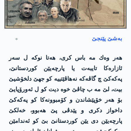
به‌شێ پێنجێ
هه‌ر وه‌ك‌ مه‌ باس كری، هه‌تا نوكه‌ ل سه‌ر
ئازاره‌كا تایبه‌ت یا پارچه‌‌یێن كوردستانێ،
په‌كه‌كێ چ گاڤه‌كه‌ نه‌هاڤێتییه‌ كو جهێ دلخۆشیێ
بیت، لێ مه‌ ب چاڤێ خوه‌ دیت كو ل ئه‌ورۆپایێ
بۆ هه‌ر خۆپێشاندن و كۆمبوونه‌كا كو په‌كه‌كێ
داخواز دكری و پێدڤی پێ هه‌بوو، خه‌لكێ
پارچه‌‌یێن دی یێن كوردستانێ بێ كو ئه‌ندامێن