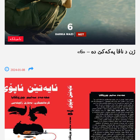
نامیلکە
ژن د ناڤا په‌كه‌كێ ده‌ – «6»
2024-01-08