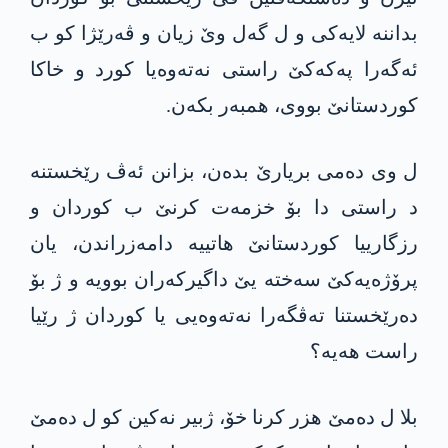
بداننه‌ لایه‌كی و ل گه‌ل وێ زیان و ڤه‌رێژا كو ب
ئه‌گه‌را په‌كه‌كێ راستی نه‌ته‌وه‌یا كورد و خاكا
كوردستانێ بووی، همبه‌ر بكه‌ن.
ل وی ده‌می بریارێ بده‌ن، بزانن ئه‌ڤ رێخستنه‌
د راستی دا‌ بۆ خزمه‌ت كرنێ ب كوردان و
رزگارییا كوردستانێ هاتییه‌ دامه‌زراندن، یان
پرۆژه‌یه‌كێ سه‌خته‌ یێ داگیركه‌ران بوویه‌ و ژ بۆ
ده‌رێخستنا ته‌ڤگه‌را نه‌ته‌وه‌یی یا كوردان ژ رێیا
راست هه‌یه‌؟
بلا ل ده‌مێ هزر كرنا خۆ‌، ژبیر نه‌كین كو ل ده‌مێ