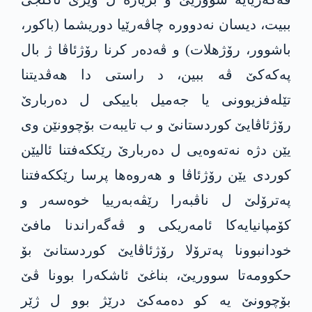
ببیت، دیسان نه‌دووره‌ چاڤه‌رێیا دوریشما (باكور،
باشوور، رۆژهلات) و ڤه‌ده‌ر كرنا رۆژئاڤا ژ بال
په‌كه‌كێ ڤه‌ ببین، د راستی دا هه‌ڤدیتنا‌
تێله‌فزیوونی یا جه‌میل باییكی ل ده‌ربارێ
رۆژئاڤایێ كوردستانێ و ب تا‌یبه‌ت بۆچوونێن وی
یێن دژه‌ نه‌ته‌وه‌یی ل ده‌ربارێ رێككه‌فتنا ئالیێن
كوردی یێن رۆژئاڤا و هه‌روه‌ها پرسا رێككه‌فتنا
په‌ترۆلێ ل ناڤبه‌را رێڤه‌به‌رییا خوه‌سه‌ر و
كۆمپانیایه‌كا ئامه‌ریكی و ڤه‌گه‌راندنا مافێ
خودانبوونا په‌ترۆلا رۆژئاڤایێ كوردستانێ بۆ
حكوومه‌تا سووریێ، بناغێ ئاشكه‌را‌ بوونا ڤێ
بۆچوونێ یه‌ كو ده‌مه‌كێ درێژ بوو ل ژێر