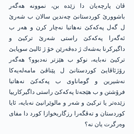
ڤان پارچه‌‌یان دا زێده‌ بن، نموونه‌ هه‌گه‌ر
باشوورێ كوردستانێ چه‌ندین سالان ب شه‌رێ
ل گه‌ل په‌كه‌كێ نه‌هاتبا نه‌چار كرن و هه‌ر ب
ئه‌گه‌را په‌كه‌كێ راستی شه‌رێ تركیێ و
داگیركرنا به‌شه‌ك ژ ده‌ڤه‌رێن خۆ‌ ژ ئالیێ سوپایێ
تركیێ نه‌بایه‌، نوكو ب هێزتر نه‌دبوو؟ هه‌گه‌ر
رۆژئاڤایێ كوردستانێ ل پێناڤێ مامه‌له‌یه‌كا
نه‌شیرین و گوماناوی ب په‌كه‌كێ نه‌هاتبا
فرۆشتن و ب هێجه‌تا په‌كه‌كێ راستی داگیركارییا
زێده‌تر یا تركیێ و شه‌ر و مالوێرانیێ نه‌بایه‌، ئایا
كوردستان و ته‌ڤگه‌را رزگاریخوازا كورد دا مفای
وه‌رگرت یان نه‌؟