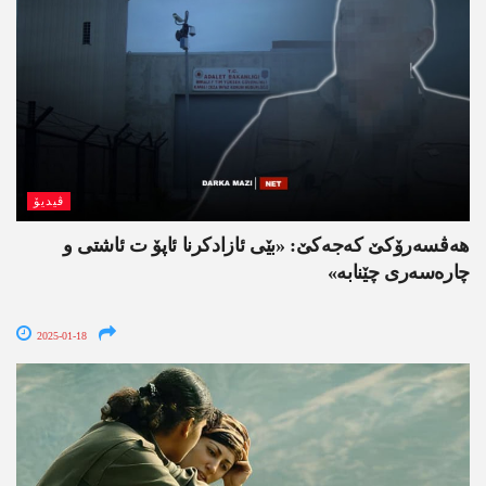
ڤیدیۆ
هه‌ڤسه‌رۆكێ كه‌جه‌كێ: «بێی ئازادكرنا ئاپۆ ت ئاشتی و
چاره‌سه‌ری چێنابه‌»
2025-01-18