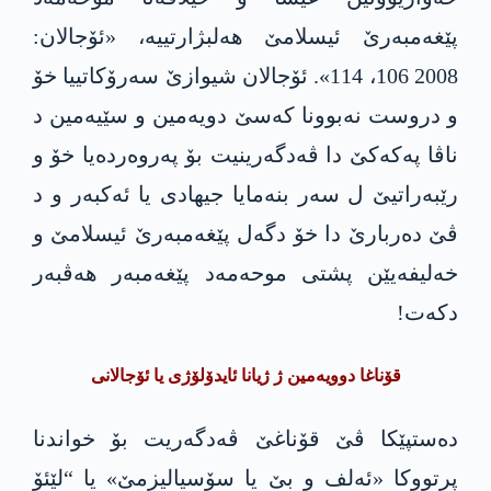
پێغەمبەرێ ئیسلامێ هه‌لبژارتییە، «ئۆجالان:
2008 106، 114». ئۆجالان شیوازێ سەرۆکاتییا خۆ
و دروست نەبوونا کەسێ دویەمین و سێیەمین د
ناڤا پەکەکێ دا ڤەدگەرینیت‌ بۆ پەروەردەیا خۆ و
رێبەراتیێ ل سەر بنەمایا جیهادی یا ئەکبەر و د
ڤێ دەربارێ دا خۆ دگەل پێغەمبەرێ ئیسلامێ و
خەلیفەیێن پشتی موحەمەد پێغەمبەر هەڤبەر
دکەت!
قۆناغا دوویەمین ژ ژیانا ئایدۆلۆژی یا ئۆجالانی
دەستپێکا ڤێ قۆناغێ ڤەدگەریت بۆ خواندنا
پرتووکا «ئەلف و بێ یا سۆسیالیزمێ» یا “لێئۆ