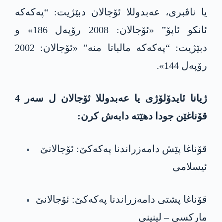
یا ناڤبری، عه‌بدوللا ئۆجالان دبێژیت: “پەکەکە
ئانکو ئاپۆ” «ئۆجالان: 2008 رۆپەل 186» و
دبێژیت: “پەکەکە مالباتا منە” «ئۆجالان: 2002
رۆپەل 144».
ژیانا ئایدۆلۆژی یا عه‌بدوللا ئۆجالان ل سەر 4
قۆناغێن جودا دهێته‌ دابه‌ش كرن:
قۆناغا پێش دامەزراندنا پەکەکێ: ئۆجالانێ
ئیسلامی
قۆناغا پشتی دامەزراندنا پەکەکێ: ئۆجالانێ
مارکسی – لینینی