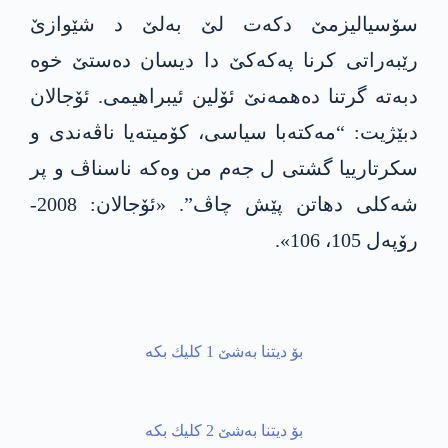
سۆسیالیزمێ دکەت لێ بەلێ د شێوازێ
رێبەراتی کرنا پەکەکێ دا دیسان دەستێ خوە
دبەته‌ گرتنا دەهمەنێ ئۆلین ئیبراهیمی. ئۆجالان
دبێژیت: “مەکتەبا سیاسی، کۆمیتەیا ناڤەندی و
سكرتارییا گشتی ل جەم من وەکە ناسناڤ و پر
شەکلی دهاتن پێش چاڤ”. «ئۆجالان: 2008-
رۆپەل 105، 106».