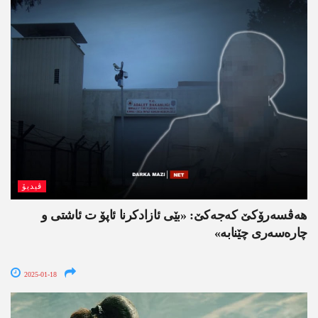
ڤیدیۆ
هه‌ڤسه‌رۆكێ كه‌جه‌كێ: «بێی ئازادكرنا ئاپۆ ت ئاشتی و
چاره‌سه‌ری چێنابه‌»
2025-01-18