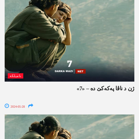
نامیلکە
ژن د ناڤا په‌كه‌كێ ده‌ – «7»
2024-05-28