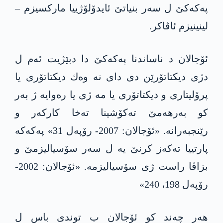
پەکەکێ ل سەر بنیاتێ ئایدۆلۆژییا مارکسیزم –
لینینیزم ئاڤاکر.
ئۆجالان د ناساندنا پەکەکێ دا دبێژیت ئەم ل
دژی دیکتاتۆرێن دی دای نه‌ وه‌ك دیکتاتۆری یا
پرۆلیتاری و دیکتاتۆری یا مە ژی یا رەوایە ژ بەر
کو بەرهەمێ تەکۆشینا تەخا کارکەر و
رێنجبەرانە. «ئۆجالان: 2007- رۆپەل 31» پەکەکە
پارتییا تەکەز کرنێ یه‌ ل سەر سۆسیالیزمێ و
بزاڤا راست ژی سۆسیالیزمە. «ئۆجالان: 2002-
رۆپەل 198، 240»
هەر چەند کو ئۆجالان ب توندی باس ل