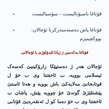
قۆناغا ناسیۆنالیست – سۆسیالیست
قۆناغا پاش دەستەسەرکرنا ئۆجالان:
بووکچینیزم
قۆناغا یەکەمین ژ ژیانا
ئایدۆلۆژی
یا
ئۆجالانی
ئۆجالان
هەر ژ دەستپێکا زارۆک
ین
یێ کەسەک
ئیسلامی بوویە، ب ئاخفتنا وی ب خ
ۆ
ل
قوتابخانێ
مەلایەک
ێ باش بوویە و هەت
ا ئاست
ێ
پێشنڤێژێ
گوندێ خ
ۆ
چوویە پێش
، پاشان ب
ئاخ
فتنا وی ب خ
ۆ
دەما کو ل ئەنقەرەیێ
قۆتابی