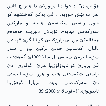
هۆبێرمان”. د خواندنا پرتووکێ دا هەر چ قاس
بەر ب پێش چوویە، د ڤێ یەکێ گه‌هشتییە کو
«ئۆل راستی شکەستنێ هاتییە و مارکس
سەرکەفتن ئینایه‌». ئۆجالان دبێژیت هەڤدەم
هەڤالەکێ من یێ زارۆکینیێ کو ئالیگرێ “چەتین
ئالتان” کەساتیێ چەپێ ترکیێ بوو ل سەر
سۆسیالیزمێ دپەیڤی. ل سالا 1969ێ گه‌هشتییە
ڤێ بریارێ کو ئایدۆلۆژییا به‌رێ “گەلەری” دێ
راستی شکەستنێ هێت و هزرا سۆسیالیستی
دێ سەرکەفتنێ ئینیت، “بریارا گوهۆرینا
ئایدۆلۆژی”! «ئۆجالان: 2008: 39»