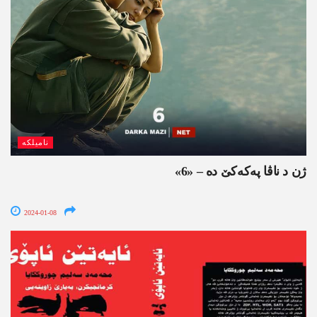
نامیلکە
ژن د ناڤا په‌كه‌كێ ده‌ – «6»
2024-01-08