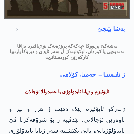
بەشا پێنجێ
بەشەکێ پرتووکا «پەکەکە پرۆژەیەک بۆ ژناڤبرنا بزاڤا
نەتەوەیی یا کوردان، لێکۆلینەک ل سەر ئایدی و دیرۆکا پارتییا
کارکەرێن کوردستانێ»
ژ نڤیسینا – جەمیل کۆلاهی
ئاپۆئیزم و ژیانا ئایدۆلۆژی یا عه‌بدوللا ئۆجالان
ژبەرکو ئاپۆئیزم پێک دهێت ژ هزر و بیر و
باوەرێن ئۆجالانی، پێدڤییه‌ ژ بۆ شرۆڤەکرنا ڤێ
ئایدۆلۆژیایێ، بالێ بكێشینه‌ سەر ژیانا ئایدۆلۆژی