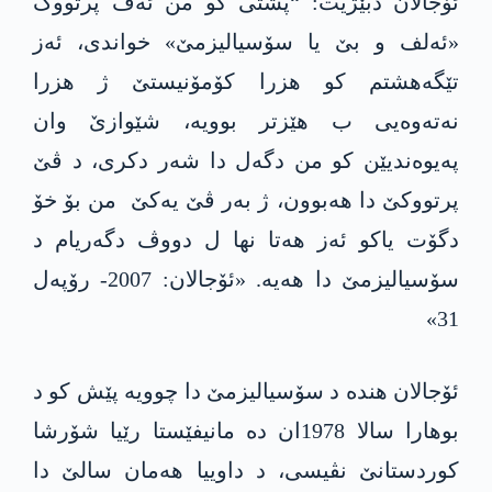
ئۆجالان دبێژیت: “پشتی کو من ئەڤ پرتووک
«ئەلف و بێ یا سۆسیالیزمێ» خواندی، ئەز
تێگه‌هشتم کو هزرا کۆمۆنیستێ ژ هزرا
نەتەوه‌یی ب هێزتر بوویە، شێوازێ وان
په‌یوەندیێن کو من دگەل دا شەر دکری، د ڤێ
پرتووکێ دا هەبوون، ژ بەر ڤێ یەکێ من بۆ خۆ
دگۆت یاکو ئەز هەتا نها ل دووڤ دگەریام د
سۆسیالیزمێ دا هەیە. «ئۆجالان: 2007- رۆپەل
31»
ئۆجالان هنده‌ د سۆسیالیزمێ دا چوویە پێش کو د
بوهارا سالا 1978ان دە مانیفێستا رێیا شۆرشا
کوردستانێ نڤیسی، د داوییا هەمان سالێ دا