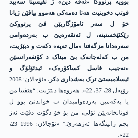
بوویە
پرتووکا «ئەڤە دین» ژ نڤیسینا سەیید
قوتب
دخوینیت هەت
ا دەمەکی هەموو بیاڤێن ژیان
ا
خ
ۆ ل سەر ئامۆژگار
یێن ڤێ پرتووکێ
رێ
كئێ
خستینە
،
ل ئەنقەرەیێ ب بەردەوامی
سەرەدانا مزگەفتا «مال تەپە» دکە
ت
و دبێژ
یت
،
من ب کەلەجانەک بێ میناک د کۆنفەرانسێن
«نەجیب فاسل کساکۆرەک» ئیدئۆلۆگ و
ئیسلامیستێ ترک بەشداری دکر.
«ئۆجالان: 2008
رۆپەل 28، 37، 22». هەروەها دبێژیت: “هێڤییا من
یا یەکەمین بەردەوامیدان ب خواندنێ بوو ل
قوتابخانه‌یێن ئۆلی، من بۆ خۆ دگۆت دڤێت ئەز
بچم زانینگەها ئەزهەرێ.” «ئۆجالان: 1996 23،
22».