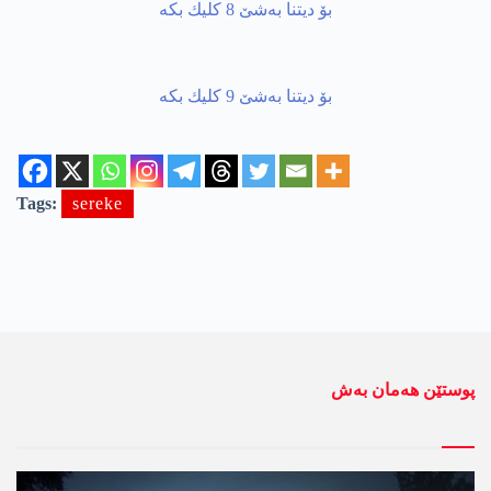
Tags:
sereke
پوستێن ھەمان بەش