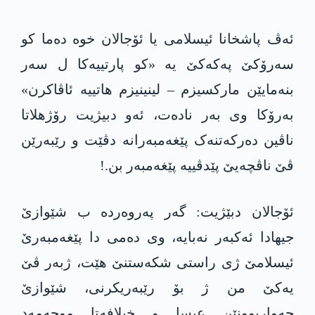
ئەڤ پاشخانا ئیسلامی یا ئۆجالان خوە دەما کو
سەرۆکێ پەکەکێ یە «کو پارتییەکا ل سەر
بنەمایێن مارکسیزم – لینینیزم هاتییە ئاڤاکرن»
بەرۆکا وی بەر نادەت، ئەو دبیژیت رۆژهلاتا
ناڤین دەرکەتنەک پێغەمبەرانە دڤێت و رێبەرێن
ڤێ ناڤچەیێ پێدڤییه‌ پێغەمبەر بن.!
ئۆجالان دبێژیت: گەر پەروەردە ب شێوازێ
جیهادا ئەکبەر نەبایە، وی دەمی دا پێغەمبەرێ
ئیسلامێ ژی راستی شکەستنێ هێت، ژبەر ڤێ
یەکێ من ژ بۆ رێبەریکرنی، شێوازێ
حەواریوونێن عیسا و خیلافەتا موحەمەد