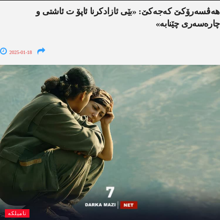
هه‌ڤسه‌رۆكێ كه‌جه‌كێ: «بێی ئازادكرنا ئاپۆ ت ئاشتی و
چاره‌سه‌ری چێنابه‌»
2025-01-18
نامیلکە