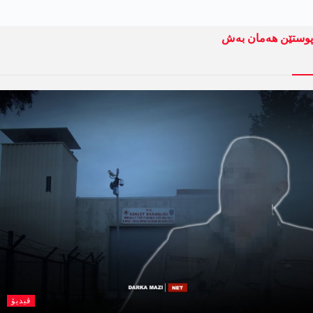
پوستێن ھەمان بەش
ڤیدیۆ