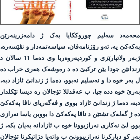
محەمەد سەلیم چوروککایا یەک ژ دامەزرینەرێن
پەکەکێ یە، ئەو رۆژنامەڤان، سیاسەتمەدار و نڤێسەرە،
ژبەر ولاتپارێزی و کوردپەروەریا وی دەما 11 سالان د
زندانێن جودا یێن ترکیێ دە د رەوشەک هەری خراب دە
ل بەر خوە دا و تەسلیم نەبوو، دەما ژ زندانێ ئازاد دبە،
بەرێ خوە ددە چیا، ب عەڤدللا ئۆجالان رە دیسا تێکلدار
دبە، دەما ژ زندانێ ئازاد بووی و ڤەگەریای ناڤا پەکەکێ
دە ژ گەلەک تشتێن د ناڤا پەکەکێ دا بووین یاسا نەرازی
بوو، لێ نەکاری نەرازبوونا خوە ب ئازادانە بەیان بکە، ژ
بەر کو دیارکرنا نەرازیبوونێ ب واتەیا دژاتیکرنا ئۆجالان