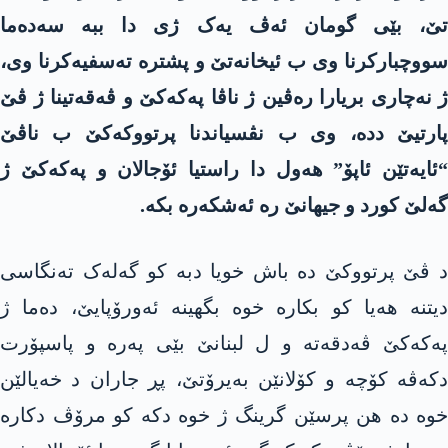
تێ، بێی گومان ئەڤ یەک ژی دا ببە سەدەما
سووچبارکرنا وی ب ئیخانەتێ و پشترە تەسفیەکرنا وی،
ژ نەچاری بریارا رەڤین ژ ناڤا پەکەکێ و ڤەقەتینا ژ ڤێ
پارتیێ ددە، وی ب نڤسیاندنا پرتووکەکێ ب ناڤێ
“ئایەتێن ئاپۆ” هەول دا راستیا ئۆجالان و پەکەکێ ژ
گەلێ کورد و جیهانێ رە ئەشکەرە بکە.
د ڤێ پرتووکێ دە باش خویا دبە کو گەلەک تەنگاسی
دیتنە هەیا کو بکارە خوە بگهینە ئەورۆپایێ، دەما ژ
پەکەکێ ڤەدقەتە و ل لبنانێ بێی پەرە و پاسپۆرت
دکەڤە کۆچە و کۆلانێن بەیرۆتێ، پڕ جاران د خەیالێن
خوە دە هن پرسێن گرینگ ژ خوە دکە کو مرۆڤ دکارە