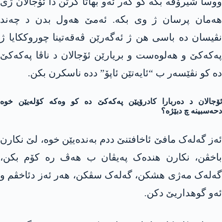
ووسا شیرۆڤە بکە کو گەر ئەو بهاتا گرتن دا ئۆجالان ژی
هەمان پرسان ژ وی بکە. ئەمێ هەول بدن د چەند
نڤیسان دە باسی هن ژ ئەگەرێن ڤەقەتینا چوروککایا ژ
پەکەکێ و هەلوەست و بریارێن ئۆجالان د ناڤا پەکەکێ
دە کو نڤێسەر ب “ئایەتێن ئاپۆ” ددە ناسکرن بکن.
ئۆجالان د دەربارا کادرۆیێن پەکەکێ دە کو وەکە کۆلەیێن خوە
دحەسبینە چ دبێژە؟
ئەز گەلەک مافێ ئاخافتنێ ددم بەندەیێن خوە، لێ نکارن
باخڤن، نکارن هندەک پەیڤان ب هەڤ رە کۆم بکن،
گەلەک مەژی هشکن، گەلەک سڤکن، هەر ئەز دئاخڤم و
ئەو گوهداریێ دکن.