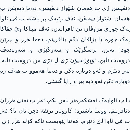
دنڤیسن ژی ب هەمان شێواز دنڤیسن، دەما دپەیڤن ب
هەمان شێواز دپەیڤن، ئەڤ رێیەک پڕ باشە، ب ڤی ئاوا
یەک جورێ مرۆڤان تێ ئافراندن، ئەڤ میناکا وێ جڤاکا
یەک جورە یا بزاڤان دکم بئافرینم، دەما هزر و بیرێن
جودا نەبن، پرسگرێک و سەرگێژی و شەرەدەڤ
دروست نابن، ئۆپۆزسیۆن ژی ل دژی من دروست نابە،
ئەز دبێژم و ئەو دوبارە دکن و دەما هەموو ب هەڤ رە
دوبارە دکن ئەو دبە بیر و رایا گشتی.
دا ب ئاوایەک ئەشکەرەتر باس بکم، ئەز ب تەنێ هزران
دئافرینم، ووسا باشترە! کاروبار برێڤە دچن یان نا؟ ئەز
ب ڤی ئاوا لێ دنێرم، هەتتا پێویست ناکە کۆلە هزر ژی