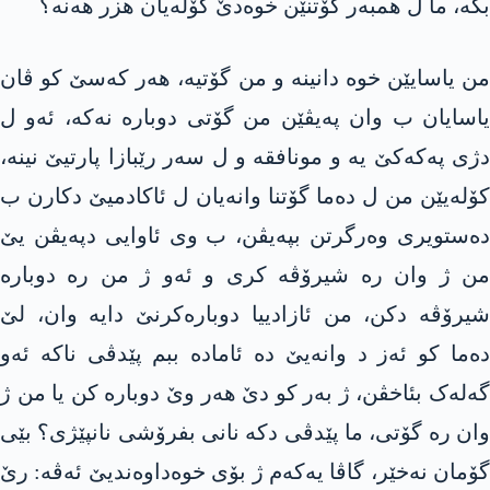
بکە، ما ل همبەر گۆتنێن خوەدێ کۆلەیان هزر هەنە؟
من یاسایێن خوە دانینە و من گۆتیە، هەر کەسێ کو ڤان
یاسایان ب وان پەیڤێن من گۆتی دوبارە نەکە، ئەو ل
دژی پەکەکێ یە و مونافقە و ل سەر رێبازا پارتیێ نینە،
کۆلەیێن من ل دەما گۆتنا وانەیان ل ئاکادمیێ دکارن ب
دەستویری وەرگرتن بپەیڤن، ب وی ئاوایی دپەیڤن یێ
من ژ وان رە شیرۆڤە کری و ئەو ژ من رە دوبارە
شیرۆڤە دکن، من ئازادییا دوبارەکرنێ دایە وان، لێ
دەما کو ئەز د وانەیێ دە ئامادە ببم پێدڤی ناکە ئەو
گەلەک بئاخڤن، ژ بەر کو دێ هەر وێ دوبارە کن یا من ژ
وان رە گۆتی، ما پێدڤی دکە نانی بفرۆشی نانپێژی؟ بێی
گۆمان نەخێر، گاڤا یەکەم ژ بۆی خوەداوەندیێ ئەڤە: رێ