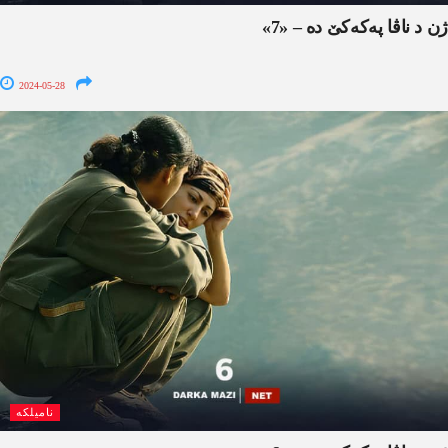
ژن د ناڤا په‌كه‌كێ ده‌ – «7»
2024-05-28
نامیلکە