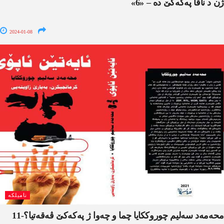
ژن د ناڤا په‌كه‌كێ ده‌ – «6»
2024-01-08
نامیلکە
محەمەد سەلیم چوروککایا چما و چەوا ژ پەکەکێ ڤەقەتیا؟-11