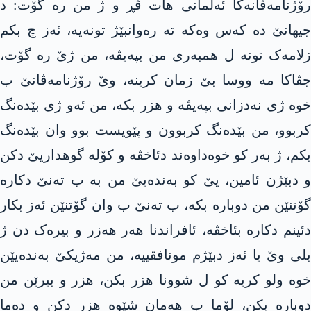
رۆژنامەڤانەکا ئەلمانی هات ڤڕ و ژ من رە گۆت: د
جیهانێ دە کەس وەکە تە رەوانبێژ تونەیە، ئەز چ بکم
زلامەک تونە ل همبەری من بپەیڤە، من ژێ رە گۆت،
جڤاکا مە ووسا بێ زمان کرینە، وێ رۆژنامەڤانێ ب
خوە ژی نەدزانی بپەیڤە و هزر بکە، من ئەو ژی بێدەنگ
کربوو، من بێدەنگ کربوون و پێویست بوو وان بێدەنگ
بکم، ژ بەر کو خوەداوەند دئاخڤە و کۆلە گوهداریێ دکن
و دبێژن ئامین، یێ کو بەندەیێ من بە ب تەنێ دکارە
گۆتنێن من دوبارە بکە، ب تەنێ ب وان گۆتنێن ئەز بکار
دئینم دکارە بئاخڤە، ئافراندنا هەر هەزر و بیرەک دن ژ
بلی وێ یا ئەز دبێژم مونافقییە، من مەژیکێ بەندەیێن
خوە ولو کریە کو ل شوونا هزر بکن، هزر و بیرێن من
دوبارە بکن، لۆما ب هەمان شێوە هزر دکن و دەما