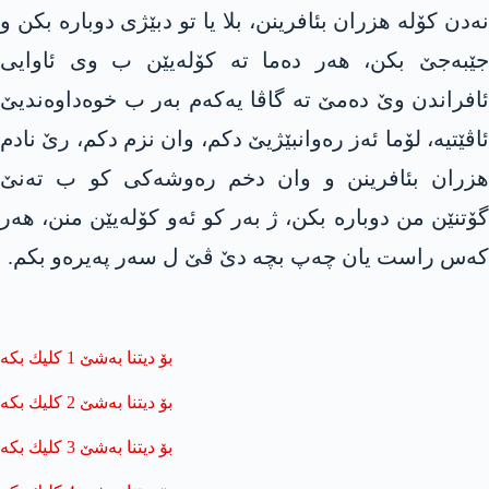
نەدن کۆلە هزران بئافرینن، بلا یا تو دبێژی دوبارە بکن و
جێبەجێ بکن، هەر دەما تە کۆلەیێن ب وی ئاوایی
ئافراندن وێ دەمێ تە گاڤا یەکەم بەر ب خوەداوەندیێ
ئاڤێتیە، لۆما ئەز رەوانبێژیێ دکم، وان نزم دکم، رێ نادم
هزران بئافرینن و وان دخم رەوشەکی کو ب تەنێ
گۆتنێن من دوبارە بکن، ژ بەر کو ئەو کۆلەیێن منن، هەر
کەس راست یان چەپ بچە دێ ڤێ ل سەر پەیرەو بکم.