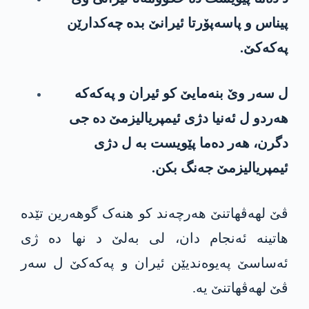
پیناس و پاسەپۆرتا ئیرانێ بدە چەکدارێن
پەکەکێ.
ل سەر وێ بنەمایێ کو ئیران و پەکەکە
هەردو ل ئەنیا دژی ئیمپریالیزمێ دە جی
دگرن، هەر دەما پێویست بە ل دژی
ئیمپریالیزمێ جەنگ بکن.
ڤێ لهەڤهاتنێ هەرچەند كو هنەک گوهەرین تێدە
هاتینە ئەنجام دان، لی بەلێ د نها دە ژی
ئەساسێ پەیوەندیێن ئیران و پەکەکێ ل سەر
ڤێ لهەڤهاتنێ یە.