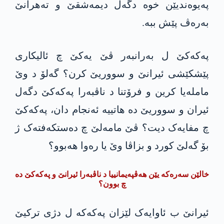
په‌یوەندیێن خوە دگەل دیمەشقێ و تەهرانێ
بەرەڤ پێش ببە.
پەکەکێ ل بەرانبەر ڤێ یەکێ چ ئالیکاری
پێشکێشی ئیرانێ و سووریێ کرن؟ گەلۆ د وێ
ماملەیا کرین و فرۆتنا د ناڤبەرا پەکەکێ دگەل
ئیران و سووریێ دە هاتییە ئەنجام دان، پەکەکێ
چ مفایەک دیت؟ ڤێ مامەلێ چ دەستکەفتەک ژ
بۆ گەلێ کورد و بزاڤا وێ یا رەوا هەبوو؟
خالێن سەرەکە یێن هەڤپەیمانییا د ناڤبەرا ئیرانێ و پەکەکێ ده‌
چ بوون؟
ئیرانێ ب ئاوایەک لێزان پەکەکە ل دژی ترکیێ