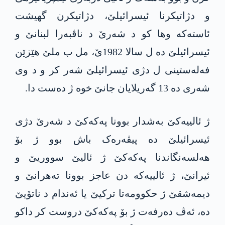
و دژاتیکرنا ئیسرائیلێ، دژاتیکرن گهیشت
ئاستەکە وها کو د شەرێ د ناڤبەرا لبنانێ و
ئیسرائیلێ دە ل سالا 1982ێ، مل ب ملێ هێزێن
فەلەستینی ل دژی ئیسرائیلێ شەر کر و د وی
شەری دە 13 گەریلایان جانێ خوە ژ دەست دا.
ژ ئالییەکێ بەشدار بوونا پەکەکێ د شەرێ دژی
ئیسرائیلێ ده‌ پیڤەرەک باش بوو ژ بۆ
هەلسەنگاندنا پەکەکێ ژ ئالیێ سووریێ و
ئیرانێ، ژ ئالییەکە دن عاجز بوونا تەهرانێ و
دیمەشقێ ژ حکوومەتا ترکیێ یا ئەندام د ناتۆیێ
دە، ئەڤ دەرفەت ژ بۆ پەکەکێ دروست کر داکو