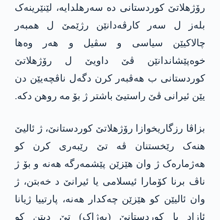
رۆژهلاتێ کوردستانی دە سەرهلدایە، لێنێرینەک
بلەز ل سەر کارڤەدانێن رژێمێ ل همبەر
چالاکیێن سیاسی و سڤیل و هەر وەها
خوەپێشاندانێن ڤێ داویێ ل رۆژهلاتێ
کوردستانی ب هەڤبەر کرن دگەل ناڤچەیێن دن
یێن ئیرانی ڤێ راستیێ باشتر ژ بۆ مە روهن دکە.
بزاڤا رزگاریخوازا رۆژهلاتێ کوردستانێ، ژ ئالیێ
هنەک رێخستنان ڤە تێ رێبەری کرن کو
هه‌ژمارەک ژ وان هێزێن پێشمەرگە هەنە و بۆ ژ
ناڤ برنا کۆمارا ئیسلامی یا ئیرانێ د خەبتن، ژ
وان ئالیێن کو هێزێن چەکدار هەنە، پارتییا ژیانا
ئازاد یا کوردستانێ (پەژاک) تێ دیتن کو