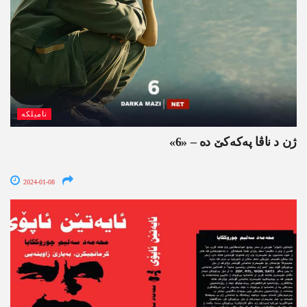
نامیلکە
ژن د ناڤا په‌كه‌كێ ده‌ – «6»
2024-01-08