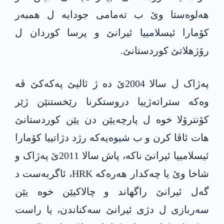
هەلوەستا وێ ب تەمامی جودایە ل همبەر
کۆمارا ئیسلامییا ئیرانێ و پرسا کوردان ل
رۆژهلاتێ کوردستانێ.
پەژاک ل سالا 2004ێ دە ژ ئالیێ پەکەکێ ڤە
وەکە ستراتەژییا دروستکرنا رێخستنێن ژێر
کۆنترۆلا خوە ل پارچەیێن دن یێن کوردستانێ
هات ئاڤا کرن و ب شیوەیەکە رژد دژاتییا کۆمارا
ئیسلامییا ئیرانێ ناکە، پاش سالا 2011ێ پەژاک و
شاخا وێ یا چەکدار هەرەکە HRK، ئاگربەست د
گەل ئیرانێ راگهاند و چالاکیێن خوە یێن
سەربازی ل دژی ئیرانێ سەکناندن، یا راست