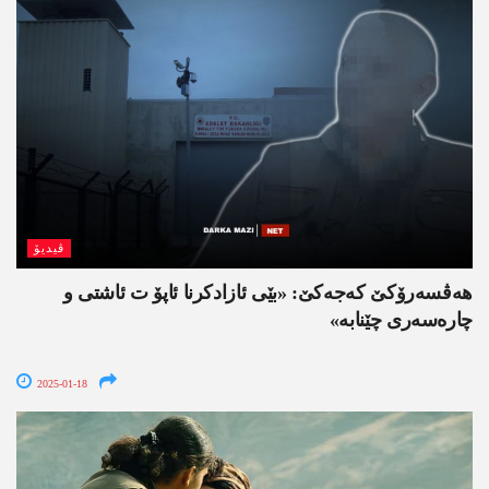
ڤیدیۆ
هه‌ڤسه‌رۆكێ كه‌جه‌كێ: «بێی ئازادكرنا ئاپۆ ت ئاشتی و
چاره‌سه‌ری چێنابه‌»
2025-01-18