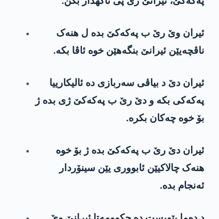
پەکەکێ، ئیرانێ ژی پی ئاگهدار بکن.
ئیران وێ رێ ب پەکەکێ بدە ل هنەک
ناڤچەیێن ئیرانێ بنگەهێن خوە ئاڤا بکە.
ئیران دێ د بیاڤی سەربازی دە ئالیکارییا
پەکەکی بکە و دێ رێ ب پەکەکێ ژی بدە ژ
بۆ خوە چەکان بکرە.
ئیران دێ رێ ب پەکەکێ بدە ژ بۆ خوە
هنەک چالاکیێن ئابووری یێن سینۆردار
ئەنجام بدە.
د دەما پێویست دە حکوومەتا ئیرانێ وێ