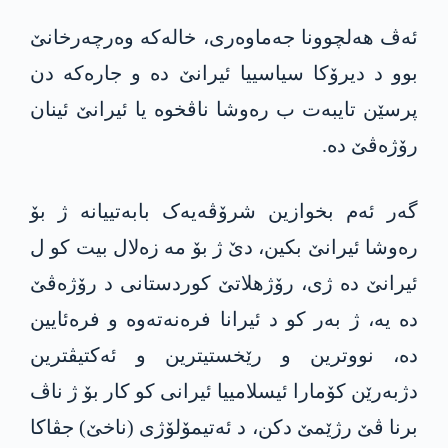
ئەڤ هەلچوونا جەماوەری، خالەکە وەرچەرخانێ
بوو د دیرۆکا سیاسییا ئیرانێ دە و جارەکە دن
پرسێن تایبەت ب رەوشا ناڤخوە یا ئیرانێ ئینان
رۆژەڤێ دە.
گەر ئەم بخوازین شرۆڤەیەک بابەتییانە ژ بۆ
رەوشا ئیرانێ بکین، دێ ژ بۆ مە زەلال بیت كو ل
ئیرانێ دە ژی، رۆژهلاتێ کوردستانی د رۆژەڤێ
دە یە، ژ بەر کو د ئیرانا فرەنەتەوە و فرەئایین
دە، نووترین و رێخستیترین و ئەکتیڤترین
دژبەرێن کۆمارا ئیسلامییا ئیرانی کو کار بۆ ژ ناڤ
برنا ڤێ رژێمێ دکن، د ئەتیمۆلۆژی (ناخێ) جڤاکا