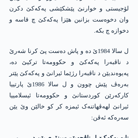
لۆجیستی و خوارنێ پێشکێشی پەکەکێ دکرن
وان دخوەست بزانبن هێزا پەکەکێ چ قاسە و
دخوازە چ بکە.
ل سالا 1984ێ دە و پاش دەست پێ کرنا شەرێ
د ناڤبەرا پەکەکێ و حکوومەتا ترکیێ ده‌،
په‌یوه‌ندیێن د ناڤبەرا رژێما ئیرانێ و پەکەکێ پێتر
بەرەڤ پێش چوون و ل سالا 1986ێ پارتییا
کارکەرێن کوردستانێ و حکوومەتا ئیسلامییا
ئیرانێ لهەڤهاتنەک ئیمزە کر کو خالێن وێ یێن
سەرەکە ئەڤن:
نابە پەکەکێ ل ناڤچەیێن سینۆری یێن د