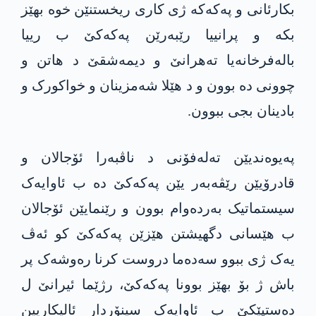
بکارئانی و پەکەکە ژی کاری ریخستنێن خوە بهێز
بکە و پرانییا رێبەرێن پەکەکێ ب رییا
بالەفرخانەیا تەهرانێ و دیمەشقێ د هاتن و
چوونی دە بوون و د هێلا شەمزینان و خواکورک و
بادینان بجی ببوون.
پەیوەندیێن تەلەفۆنی د ناڤبەرا ئۆجالان و
قادرۆیێن رێڤەبەر یێن پەکەکێ دە ب ئاوایەک
سیستماتیک بەردەوام بوون و رێنمایێن ئۆجالان
ب هێسانی دگهیشتن هێزێن پەکەکێ کو ئەڤ
یەک ژی ببوو سەدەما دروست کرنا رەوشەک پر
باش ژ بۆ بهێز بوونا پەکەکێ، رژێما ئیرانێ ل
دەستپێکێ ب ئاوایەک سینۆردار ئالیکاریین