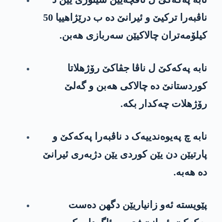
ناڤبەرا ترکیێ و ئیرانێ دە ب درێژاهییا 50
کیلۆمەتران چالاکیێن سەربازی هەبن.
نابە پەکەکێ ل ناڤا جڤاکێ رۆژهلاتا
کوردستانێ دە چالاکی هەبن و گەلێ
رۆژهلات چەکدار بکە.
نابە چ پەیوەندییەک د ناڤبەرا پەکەکێ و
پارتیێن دن یێن کوردی یێن دژبەری ئیرانێ
دە هەبە.
پێویستە ئەو زانیاریێن دگهن دەست