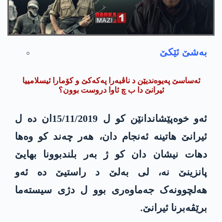
به‌شێ ئێكێ
ئەساسێ پەیوەندیێن د ناڤبەرا پەکەکێ و کۆمارا ئیسلامییا
ئیرانێ دا ب چ ئاوا دروست بوون؟
ئەو خوەپێشاندانێن کو ل 15/11/2019ان دە ل
ئیرانێ هاتینە ئەنجام دان، هەر چەند کو وەها
دهات نیشان دان کو ژ بەر بلندبوونا بهایێ
پانزینێ نە، لی بەلێ د راستیێ دە ئه‌و
هەلچوونەک جەماوەری بوو ل دژی سیستەما
برێڤەبرنا ئیرانێ.