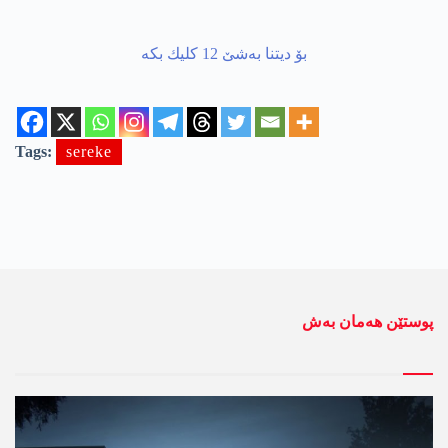
Tags:
sereke
پوستێن ھەمان بەش