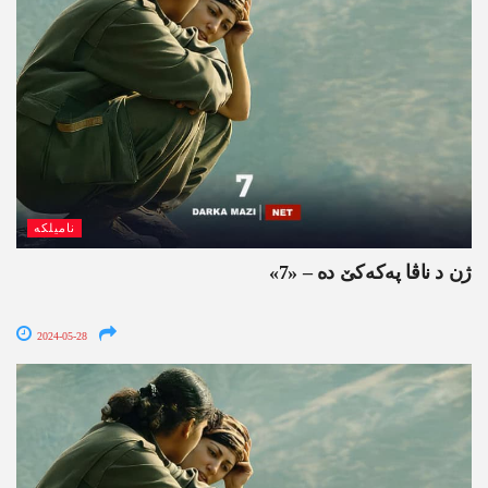
نامیلکە
ژن د ناڤا په‌كه‌كێ ده‌ – «7»
2024-05-28