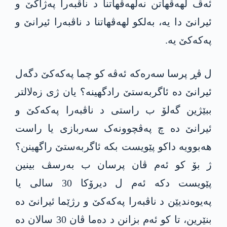
ئەڤ لهەڤهاتن نەلهەڤهاتنا د ناڤبەرا پەژاکێ و
ئیرانێ دا یە، بەلکو لهەڤهاتنا د ناڤبەرا ئیرانێ و
پەکەکێ یە.
ل ڤڕ پرسا سەرەکە ئەڤە کو چما پەکەکێ دگەل
ئیرانێ دە ئاگربەستێ رادگهینە؟ یان ژی زەلالتر
ببێژین گەلۆ ب راستی د ناڤبەرا پەکەکێ و
ئیرانێ دە چ پەڤچوونەک سەربازی یا راست
هەبوویە داکو پێویست بکە ئاگربەستێ راگهینن؟
ژ بۆ کو ئەم ڤان پرسان ب بەرسڤ بینین
پێویست دکە ئەم ل دیرۆکا 30 سالی یا
په‌یوه‌ندیێن د ناڤبەرا پەکەکێ و رژێما ئیرانێ ده‌
بنێرین، تا کو ئەم بزانن د دەما ڤان 30 سالان دە